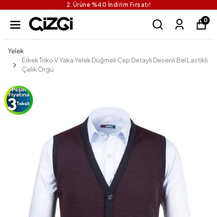
2. Ürüne %40 İndirim Fırsatı!
0
Yelek
Erkek Triko V Yaka Yelek Düğmeli Cep Detaylı Desenli Bel Lastikli
Çelik Örgü