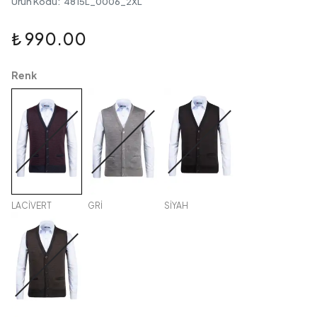
Ürün Kodu
:
4815L_0006_2XL
₺ 990.00
Renk
LACİVERT
GRİ
SİYAH