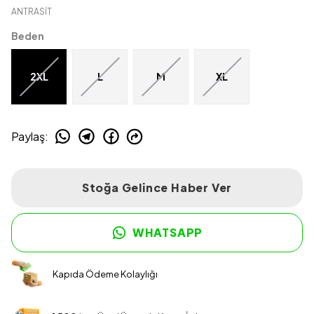
ANTRASİT
Beden
2XL
L
M
XL
Paylaş
:
Stoğa Gelince Haber Ver
WHATSAPP
Kapıda Ödeme Kolaylığı