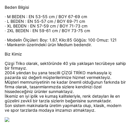
Beden Bilgisi
· M BEDEN : EN 53-55 cm / BOY 67-69 cm
· L BEDEN : EN 55-57 cm / BOY 69-71 cm
· XL BEDEN : EN 57-59 cm / BOY 71-73 cm
· 2XL BEDEN : EN 59-61 cm / BOY 73-75 cm
· Modelin Ölçüleri: Boy: 1.87, Kilo:85 Göğüs: 100 Omuz: 121
· Mankenin üzerindeki ürün Medium bedendir.
Biz Kimiz
Çizgi Triko olarak, sektöründe 40 yıla yaklaşan tecrübeye sahip
bir firmayız.
2004 yılından bu yana tescilli ÇİZGİ TRİKO markasıyla iç
pazarda siz değerli müşterilerimize hizmet vermekteyiz.
Müşteri memnuniyetinin ne kadar önemli olduğunun farkında bir
firma olarak, tasarımlarımızda sizlere kendinizi özel
hissedeceğiniz ürünler sunmaktayız.
İlkemiz en iyi iplik ve kumaş kaliteleriyle, renk detayları ile en
güzelini zevkli bir tarzla sizlerin beğenisine sunmaktadır.
Son sistem makinalarla üretim yapmakta olup, klasik, modern
ve spor tarzlarda modaya imzamızı atmaktayız.