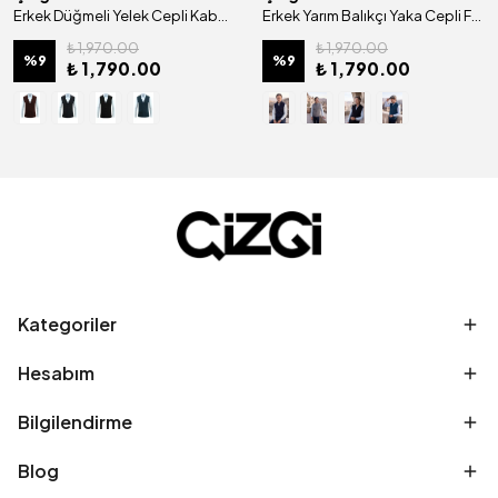
Erkek Düğmeli Yelek Cepli Kabarmalı Çelik Örgü Klasik Kalıp - 5215L
Erkek Yarım Balıkçı Yaka Cepli Fermuarlı Yelek Klasik Kalıp - 5200J
₺ 1,970.00
₺ 1,970.00
%
9
%
9
₺ 1,790.00
₺ 1,790.00
Kategoriler
Hesabım
Bilgilendirme
Blog