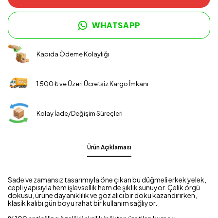
WHATSAPP
Kapıda Ödeme Kolaylığı
1.500 ₺ ve Üzeri Ücretsiz Kargo İmkanı
Kolay İade/Değişim Süreçleri
Ürün Açıklaması
Sade ve zamansız tasarımıyla öne çıkan bu düğmeli erkek yelek,
cepli yapısıyla hem işlevsellik hem de şıklık sunuyor. Çelik örgü
dokusu, ürüne dayanıklılık ve göz alıcı bir doku kazandırırken,
klasik kalıbı gün boyu rahat bir kullanım sağlıyor.