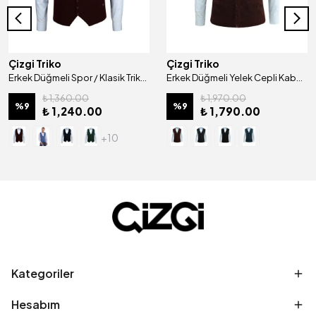
Çizgi Triko
Çizgi Triko
Erkek Düğmeli Spor / Klasik Triko Örme Kolsuz Yelek Regular Kalıp - 4430LS
Erkek Düğmeli Yelek Cepli Kabarmalı Çelik Örgü Klasik Kalıp - 5215L
₺ 1,360.00
₺ 1,970.00
%
9
%
9
₺ 1,240.00
₺ 1,790.00
+10
Kategoriler
Hesabım