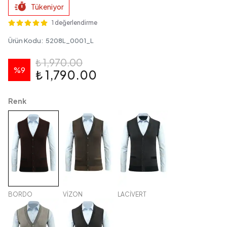
Tükeniyor
1 değerlendirme
Ürün Kodu
:
5208L_0001_L
₺ 1,970.00
%
9
₺ 1,790.00
Renk
BORDO
VİZON
LACİVERT