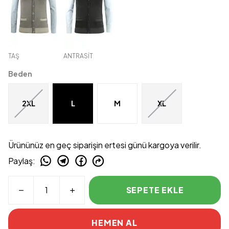
TAŞ
ANTRASİT
Beden
2XL
L
M
XL
Ürününüz en geç siparişin ertesi günü kargoya verilir.
Paylaş
:
SEPETE EKLE
HEMEN AL