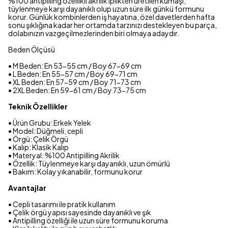
%100 antipilling özellikli akrilik iplikten üretilen kumaşı,
tüylenmeye karşı dayanıklı olup uzun süre ilk günkü formunu
korur. Günlük kombinlerden iş hayatına, özel davetlerden hafta
sonu şıklığına kadar her ortamda tarzınızı destekleyen bu parça,
dolabınızın vazgeçilmezlerinden biri olmaya adaydır.
Beden Ölçüsü
• M Beden: En 53-55 cm / Boy 67-69 cm
• L Beden: En 55-57 cm / Boy 69-71 cm
• XL Beden: En 57-59 cm / Boy 71-73 cm
• 2XL Beden: En 59-61 cm / Boy 73-75 cm
Teknik Özellikler
• Ürün Grubu: Erkek Yelek
• Model: Düğmeli, cepli
• Örgü: Çelik Örgü
• Kalıp: Klasik Kalıp
• Materyal: %100 Antipilling Akrilik
• Özellik: Tüylenmeye karşı dayanıklı, uzun ömürlü
• Bakım: Kolay yıkanabilir, formunu korur
Avantajlar
• Cepli tasarımı ile pratik kullanım
• Çelik örgü yapısı sayesinde dayanıklı ve şık
• Antipilling özelliği ile uzun süre formunu koruma