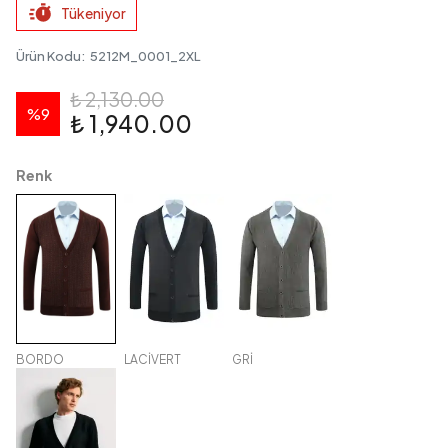
Tükeniyor
Ürün Kodu
:
5212M_0001_2XL
₺ 2,130.00
%
9
₺ 1,940.00
Renk
BORDO
LACİVERT
GRİ