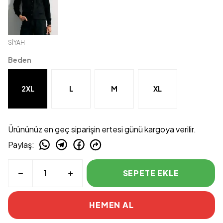
SİYAH
Beden
2XL
L
M
XL
Ürününüz en geç siparişin ertesi günü kargoya verilir.
Paylaş
:
SEPETE EKLE
HEMEN AL