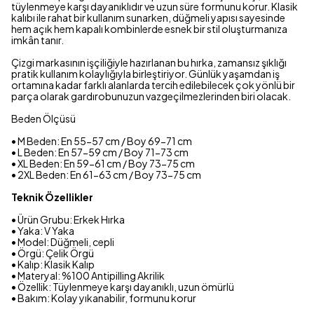
tüylenmeye karşı dayanıklıdır ve uzun süre formunu korur. Klasik
kalıbı ile rahat bir kullanım sunarken, düğmeli yapısı sayesinde
hem açık hem kapalı kombinlerde esnek bir stil oluşturmanıza
imkân tanır.
Çizgi markasının işçiliğiyle hazırlanan bu hırka, zamansız şıklığı
pratik kullanım kolaylığıyla birleştiriyor. Günlük yaşamdan iş
ortamına kadar farklı alanlarda tercih edilebilecek çok yönlü bir
parça olarak gardırobunuzun vazgeçilmezlerinden biri olacak.
Beden Ölçüsü
• M Beden: En 55-57 cm / Boy 69-71 cm
• L Beden: En 57-59 cm / Boy 71-73 cm
• XL Beden: En 59-61 cm / Boy 73-75 cm
• 2XL Beden: En 61-63 cm / Boy 73-75 cm
Teknik Özellikler
• Ürün Grubu: Erkek Hırka
• Yaka: V Yaka
• Model: Düğmeli, cepli
• Örgü: Çelik Örgü
• Kalıp: Klasik Kalıp
• Materyal: %100 Antipilling Akrilik
• Özellik: Tüylenmeye karşı dayanıklı, uzun ömürlü
• Bakım: Kolay yıkanabilir, formunu korur