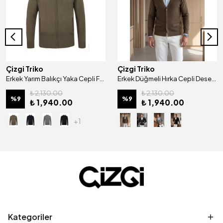
Çizgi Triko
Çizgi Triko
Erkek Yarım Balıkçı Yaka Cepli Fermuarlı Hırka Klasik Kalıp - 5200K
Erkek Düğmeli Hırka Cepli Desenli Çelik Örgü Klasik Kalıp - 5205M
₺ 2,130.00
₺ 2,130.00
%
9
%
9
₺ 1,940.00
₺ 1,940.00
+1
Kategoriler