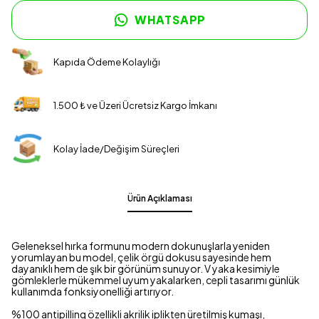
WHATSAPP
Kapıda Ödeme Kolaylığı
1.500 ₺ ve Üzeri Ücretsiz Kargo İmkanı
Kolay İade/Değişim Süreçleri
Ürün Açıklaması
Geleneksel hırka formunu modern dokunuşlarla yeniden
yorumlayan bu model, çelik örgü dokusu sayesinde hem
dayanıklı hem de şık bir görünüm sunuyor. V yaka kesimiyle
gömleklerle mükemmel uyum yakalarken, cepli tasarımı günlük
kullanımda fonksiyonelliği artırıyor.
%100 antipilling özellikli akrilik iplikten üretilmiş kumaşı,