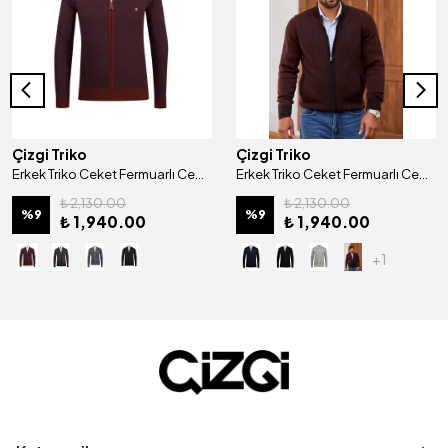
Çizgi Triko
Çizgi Triko
Erkek Triko Ceket Fermuarlı Cep Detaylı Desenli Kol Ve Bel Lastikli Çelik Örgü - 4818K
Erkek Triko Ceket Fermuarlı Cep Detaylı Desenli Kol Ve Bel Lastikli Çelik Örgü Regular Kalıp - 5004K
₺ 2,130.00
₺ 2,130.00
%
9
%
9
₺ 1,940.00
₺ 1,940.00
+1