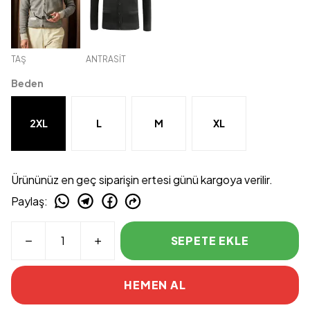
TAŞ
ANTRASİT
Beden
2XL
L
M
XL
Ürününüz en geç siparişin ertesi günü kargoya verilir.
Paylaş
:
SEPETE EKLE
HEMEN AL