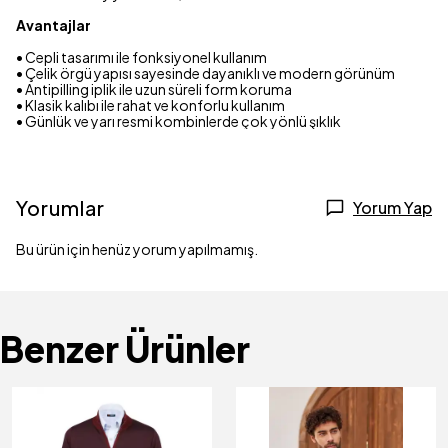
Avantajlar
• Cepli tasarımı ile fonksiyonel kullanım
• Çelik örgü yapısı sayesinde dayanıklı ve modern görünüm
• Antipilling iplik ile uzun süreli form koruma
• Klasik kalıbı ile rahat ve konforlu kullanım
• Günlük ve yarı resmi kombinlerde çok yönlü şıklık
Yorumlar
Yorum Yap
Bu ürün için henüz yorum yapılmamış.
Benzer Ürünler