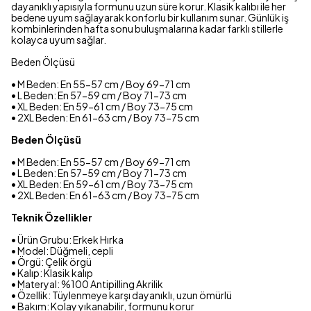
dayanıklı yapısıyla formunu uzun süre korur. Klasik kalıbı ile her
bedene uyum sağlayarak konforlu bir kullanım sunar. Günlük iş
kombinlerinden hafta sonu buluşmalarına kadar farklı stillerle
kolayca uyum sağlar.
Beden Ölçüsü
• M Beden: En 55-57 cm / Boy 69-71 cm
• L Beden: En 57-59 cm / Boy 71-73 cm
• XL Beden: En 59-61 cm / Boy 73-75 cm
• 2XL Beden: En 61-63 cm / Boy 73-75 cm
Beden Ölçüsü
• M Beden: En 55-57 cm / Boy 69-71 cm
• L Beden: En 57-59 cm / Boy 71-73 cm
• XL Beden: En 59-61 cm / Boy 73-75 cm
• 2XL Beden: En 61-63 cm / Boy 73-75 cm
Teknik Özellikler
• Ürün Grubu: Erkek Hırka
• Model: Düğmeli, cepli
• Örgü: Çelik örgü
• Kalıp: Klasik kalıp
• Materyal: %100 Antipilling Akrilik
• Özellik: Tüylenmeye karşı dayanıklı, uzun ömürlü
• Bakım: Kolay yıkanabilir, formunu korur