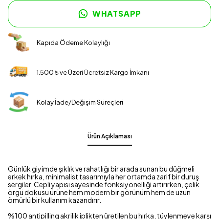
WHATSAPP
Kapıda Ödeme Kolaylığı
1.500 ₺ ve Üzeri Ücretsiz Kargo İmkanı
Kolay İade/Değişim Süreçleri
Ürün Açıklaması
Günlük giyimde şıklık ve rahatlığı bir arada sunan bu düğmeli
erkek hırka, minimalist tasarımıyla her ortamda zarif bir duruş
sergiler. Cepli yapısı sayesinde fonksiyonelliği artırırken, çelik
örgü dokusu ürüne hem modern bir görünüm hem de uzun
ömürlü bir kullanım kazandırır.
%100 antipilling akrilik iplikten üretilen bu hırka, tüylenmeye karşı