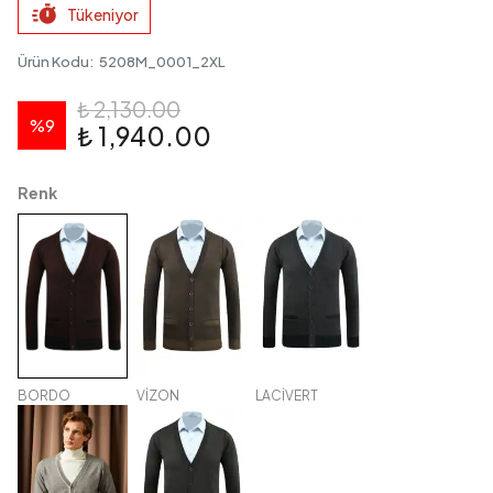
Tükeniyor
Ürün Kodu
:
5208M_0001_2XL
₺ 2,130.00
%
9
₺ 1,940.00
Renk
BORDO
VİZON
LACİVERT