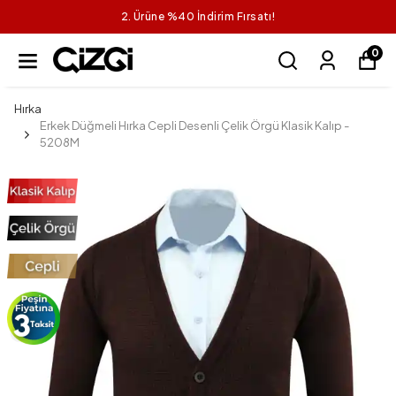
2. Ürüne %40 İndirim Fırsatı!
0
Hırka
Erkek Düğmeli Hırka Cepli Desenli Çelik Örgü Klasik Kalıp -
5208M