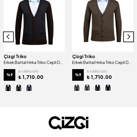
Çizgi Triko
Çizgi Triko
Erkek Battal Hırka Triko Cepli Desenli Kol Ve Bel Lastikli Çelik Örgü Klasik Kalıp - 5014MB
Erkek Battal Hırka Triko Cepli Desenli Kol Ve Bel Lastikli Çelik Örgü Klasik Kalıp - 4241MB
₺ 1,880.00
₺ 1,880.00
%
9
%
9
₺ 1,710.00
₺ 1,710.00