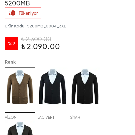
5200MB
Tükeniyor
Ürün Kodu
:
5200MB_0004_3XL
₺ 2,300.00
%
9
₺ 2,090.00
Renk
VİZON
LACİVERT
SİYAH