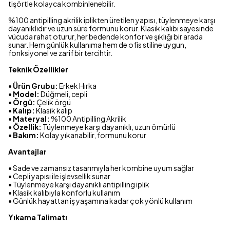
tişörtle kolayca kombinlenebilir.
%100 antipilling akrilik iplikten üretilen yapısı, tüylenmeye karşı
dayanıklıdır ve uzun süre formunu korur. Klasik kalıbı sayesinde
vücuda rahat oturur, her bedende konfor ve şıklığı bir arada
sunar. Hem günlük kullanıma hem de ofis stiline uygun,
fonksiyonel ve zarif bir tercihtir.
Teknik Özellikler
•
Ürün Grubu:
Erkek Hırka
•
Model:
Düğmeli, cepli
•
Örgü:
Çelik örgü
•
Kalıp:
Klasik kalıp
•
Materyal:
%100 Antipilling Akrilik
•
Özellik:
Tüylenmeye karşı dayanıklı, uzun ömürlü
•
Bakım:
Kolay yıkanabilir, formunu korur
Avantajlar
• Sade ve zamansız tasarımıyla her kombine uyum sağlar
• Cepli yapısı ile işlevsellik sunar
• Tüylenmeye karşı dayanıklı antipilling iplik
• Klasik kalıbıyla konforlu kullanım
• Günlük hayattan iş yaşamına kadar çok yönlü kullanım
Yıkama Talimatı