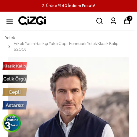
2. Ürüne %40 İndirim Fırsatı!
0
Yelek
Erkek Yarım Balıkçı Yaka Cepli Fermuarlı Yelek Klasik Kalıp -
5200J