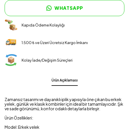
WHATSAPP
Kapıda Ödeme Kolaylığı
1.500 ₺ ve Üzeri Ücretsiz Kargo İmkanı
Kolay İade/Değişim Süreçleri
Ürün Açıklaması
Zamansız tasarımı ve dayanıklı iplik yapısıyla öne çıkan bu erkek
yelek, günlük ve klasik kombinler için ideal bir tamamlayıcıdır. Şık
ve sade görünümü, konfor odaklı detaylarla birleşir.
Ürün Özellikleri:
Model: Erkek yelek