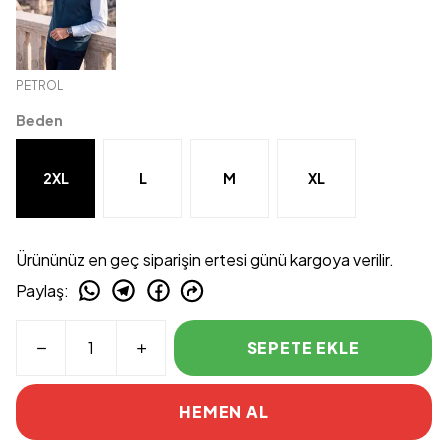
PETROL
Beden
2XL
L
M
XL
Ürününüz en geç siparişin ertesi günü kargoya verilir.
Paylaş
:
SEPETE EKLE
HEMEN AL