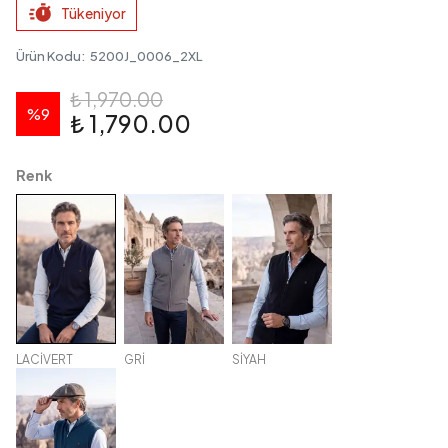
Tükeniyor
Ürün Kodu
:
5200J_0006_2XL
₺ 1,970.00
%
9
₺ 1,790.00
Renk
LACİVERT
GRİ
SİYAH