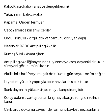
Kalıp: Klasik kalıp (rahat ve dengeli kesim)
Yaka: Yarım balıkçı yaka
Kapama: Önden fermuarlı
Cep: Yanlarda kullanışlı cepler
Örgü Tipi: Çelik örgü (tok ve formunu koruyan yapı)
Materyal: %100 Antipilling Akrilik
Kumaş & İplik Avantajları:
Antipilling özelliği sayesinde tüylenmeye karşı dayanıklıdır, uzun
süre yeni görünümünü korur.
Akrilik iplik hafif ve yumuşak dokuludur, gün boyu konfor sağlar.
Isı yalıtımı yüksek yapısıyla serin havalarda sıcak tutar.
Renk dayanımı yüksektir, solmaya karşı dirençlidir.
Kolay bakım avantajı sunar; kırışmaya karşı dirençlidir ve hızlı
kurur.
Çelik örgü dokuma sayesinde formunu kaybetmez, sarkma