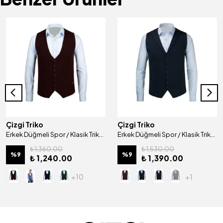
Çizgi Triko
Çizgi Triko
Erkek Düğmeli Spor / Klasik Triko Örme Kolsuz Yelek Regular Kalıp - 4430LS
Erkek Düğmeli Spor / Klasik Triko Örme Kolsuz Yelek Regular Kalıp - 5001LS
₺ 1,360.00
₺ 1,530.00
%
9
%
9
₺ 1,240.00
₺ 1,390.00
+10
+1