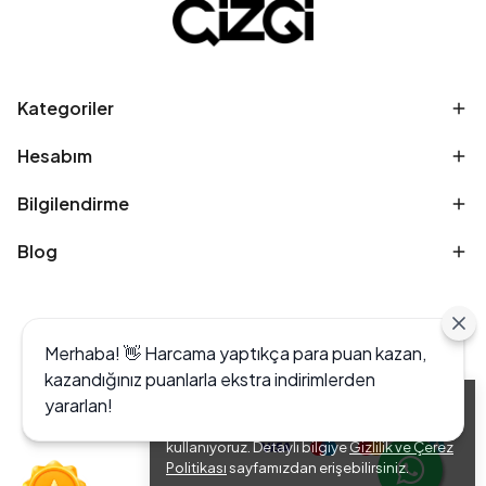
Kategoriler
Hesabım
Bilgilendirme
Blog
Merhaba! 👋 Harcama yaptıkça para puan kazan,
kazandığınız puanlarla ekstra indirimlerden
yararlan!
Alışveriş deneyiminizi iyileştirmek için yasal
düzenlemelere uygun çerezler (cookies)
kullanıyoruz. Detaylı bilgiye
Gizlilik ve Çerez
Politikası
sayfamızdan erişebilirsiniz.