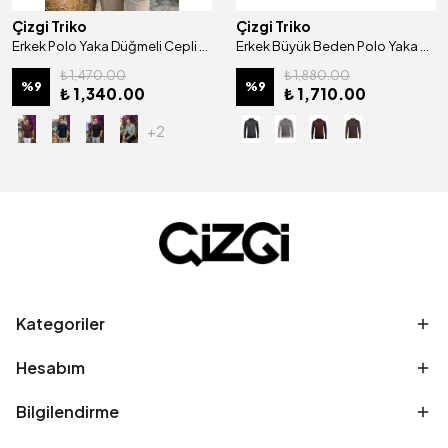
Çizgi Triko
Çizgi Triko
Erkek Polo Yaka Düğmeli Cepli Kısa Kollu Tişört Klasik Kalıp - 5305 BAT
Erkek Büyük Beden Polo Yaka Kazak Desenli Kol Ve Bel Lastikli Çelik Örgü Klasik Kalıp - 4812FB
₺ 1,470.00
₺ 1,880.00
%
9
%
9
₺ 1,340.00
₺ 1,710.00
+2
Kategoriler
Hesabım
Bilgilendirme