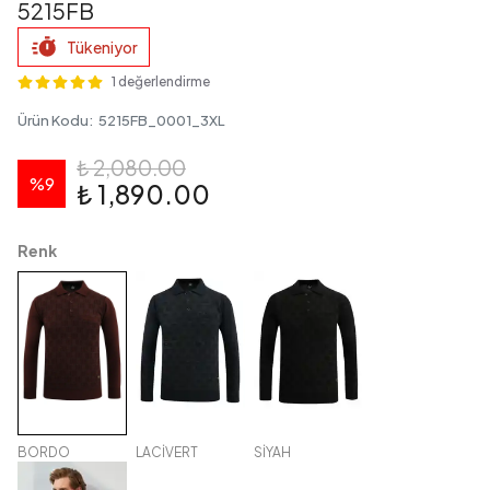
5215FB
Tükeniyor
1 değerlendirme
Ürün Kodu
:
5215FB_0001_3XL
₺ 2,080.00
%
9
₺ 1,890.00
Renk
BORDO
LACİVERT
SİYAH