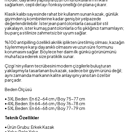
sağlarken, cepli detayı fonksiyonelliği ön plana çıkarır.
Klasik kalıbı sayesinde rahat bir kullanım sunan kazak, günlük
giyimden iş kombinlerine kadar geniş bir yelpazede
değerlendirilebilir. İster jean pantolonlarla casual bir stil
yakalayın, ister kumaş pantolonlarla ofis şıklığınızı tamamlayın;
bu parça stilinize zahmetsiz bir uyum sağlar.
%100 antipilling özellikli akrilik iplikten üretilmiş olması, kazağın
tüylenmeye karşı dayanıklı olmasını ve uzun süre formunu
korumasını sağlar. Böylece her daim ilk günkü görünümünü
muhafaza ederek size pratiklik sunar.
Çizgi’nin yılların tecrübesini modern çizgilerle buluşturan
yaklaşımıyla tasarlanan bu kazak, sadece bir giyim ürünü değil;
aynı zamanda markanın kalite anlayışını yansıtan özel bir
parçadır.
Beden Ölçüsü
• 3XL Beden: En 62-64 cm / Boy 75-77 cm
• 4XL Beden: En 64-66 cm / Boy 76-78 cm
• 5XL Beden: En 66-68 cm / Boy 77-79 cm
Teknik Özellikler
• Ürün Grubu: Erkek Kazak
• Yaka: Polo Yaka