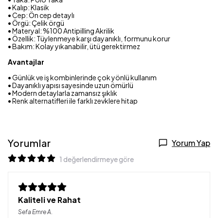
• Kalıp: Klasik
• Cep: Ön cep detaylı
• Örgü: Çelik örgü
• Materyal: %100 Antipilling Akrilik
• Özellik: Tüylenmeye karşı dayanıklı, formunu korur
• Bakım: Kolay yıkanabilir, ütü gerektirmez
Avantajlar
• Günlük ve iş kombinlerinde çok yönlü kullanım
• Dayanıklı yapısı sayesinde uzun ömürlü
• Modern detaylarla zamansız şıklık
• Renk alternatifleri ile farklı zevklere hitap
Yorumlar
Yorum Yap
1 değerlendirmeye göre
Kaliteli ve Rahat
Sefa Emre
A.