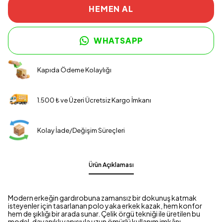
HEMEN AL
WHATSAPP
Kapıda Ödeme Kolaylığı
1.500 ₺ ve Üzeri Ücretsiz Kargo İmkanı
Kolay İade/Değişim Süreçleri
Ürün Açıklaması
Modern erkeğin gardırobuna zamansız bir dokunuş katmak
isteyenler için tasarlanan polo yaka erkek kazak, hem konfor
hem de şıklığı bir arada sunar. Çelik örgü tekniği ile üretilen bu
model, dayanıklı yapısıyla uzun ömürlü kullanım imkânı