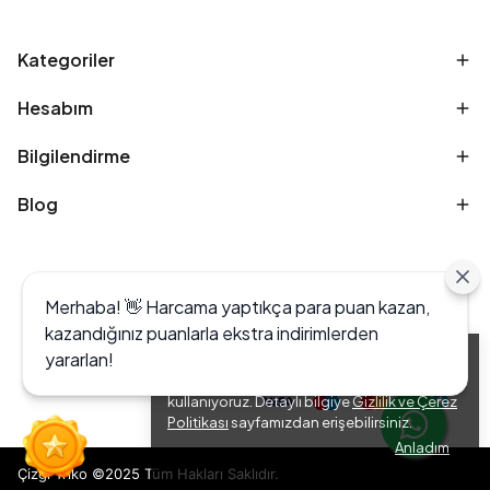
Kategoriler
Hesabım
Bilgilendirme
Blog
Merhaba! 👋 Harcama yaptıkça para puan kazan,
kazandığınız puanlarla ekstra indirimlerden
yararlan!
Alışveriş deneyiminizi iyileştirmek için yasal
düzenlemelere uygun çerezler (cookies)
kullanıyoruz. Detaylı bilgiye
Gizlilik ve Çerez
Politikası
sayfamızdan erişebilirsiniz.
Anladım
Çizgi Triko ©2025 Tüm Hakları Saklıdır.