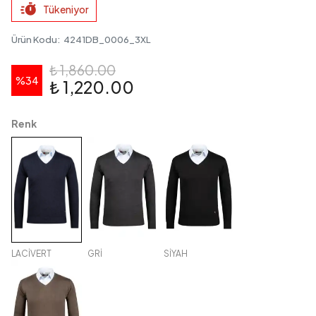
Tükeniyor
Ürün Kodu
:
4241DB_0006_3XL
₺ 1,860.00
%
34
₺ 1,220.00
Renk
LACİVERT
GRİ
SİYAH