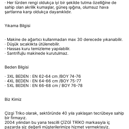
· Her türden rengi oldukça iyi bir şekilde tutma özelliğine de
sahip olan akrilik kumaşlar, güneş ışığına, olumsuz hava
şartlarına karşı oldukça dayanıklıdır.
Yıkama Bilgisi
· Makine de ağartıcı kullanmadan max 30 derecede yıkanabilir.
· Düşük sıcaklıkta ütülenebilir.
· Hassas kuru temizleme yapılabilir.
· Santrifujlu makinede kurutulmaz.
Beden Bilgisi
· 3XL BEDEN : EN 62-64 cm /BOY 74-76
· 4XL BEDEN : EN 64-66 cm /BOY 75-77
· 5XL BEDEN : EN 66-68 cm / BOY 76-78
Biz Kimiz
Çizgi Triko olarak, sektöründe 40 yıla yaklaşan tecrübeye sahip
bir firmayız.
2004 yılından bu yana tescilli ÇİZGİ TRİKO markasıyla iç
pazarda siz değerli müşterilerimize hizmet vermekteyiz.