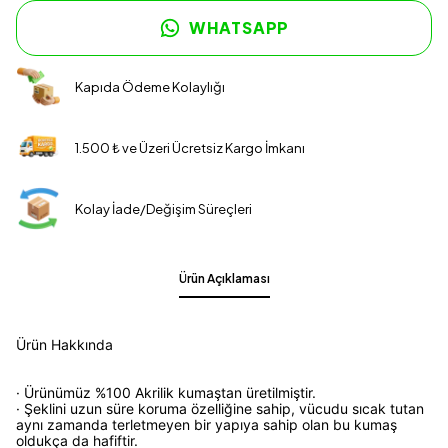
WHATSAPP
Kapıda Ödeme Kolaylığı
1.500 ₺ ve Üzeri Ücretsiz Kargo İmkanı
Kolay İade/Değişim Süreçleri
Ürün Açıklaması
Ürün Hakkında
· Ürünümüz %100 Akrilik kumaştan üretilmiştir.
· Şeklini uzun süre koruma özelliğine sahip, vücudu sıcak tutan
aynı zamanda terletmeyen bir yapıya sahip olan bu kumaş
oldukça da hafiftir.