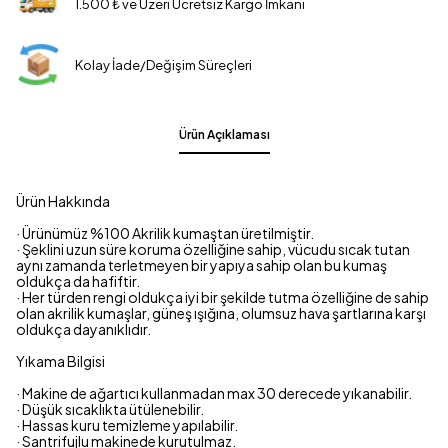
1.500 ₺ ve Üzeri Ücretsiz Kargo İmkanı
Kolay İade/Değişim Süreçleri
Ürün Açıklaması
Ürün Hakkında
· Ürünümüz %100 Akrilik kumaştan üretilmiştir.
· Şeklini uzun süre koruma özelliğine sahip, vücudu sıcak tutan
aynı zamanda terletmeyen bir yapıya sahip olan bu kumaş
oldukça da hafiftir.
· Her türden rengi oldukça iyi bir şekilde tutma özelliğine de sahip
olan akrilik kumaşlar, güneş ışığına, olumsuz hava şartlarına karşı
oldukça dayanıklıdır.
Yıkama Bilgisi
· Makine de ağartıcı kullanmadan max 30 derecede yıkanabilir.
· Düşük sıcaklıkta ütülenebilir.
· Hassas kuru temizleme yapılabilir.
· Santrifujlu makinede kurutulmaz.