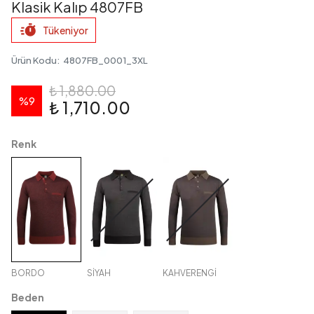
Klasik Kalıp 4807FB
Tükeniyor
Ürün Kodu
:
4807FB_0001_3XL
₺ 1,880.00
%
9
₺ 1,710.00
Renk
BORDO
SİYAH
KAHVERENGİ
Beden