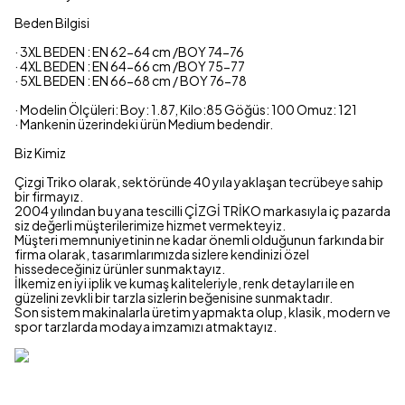
Beden Bilgisi
· 3XL BEDEN : EN 62-64 cm /BOY 74-76
· 4XL BEDEN : EN 64-66 cm /BOY 75-77
· 5XL BEDEN : EN 66-68 cm / BOY 76-78
· Modelin Ölçüleri: Boy: 1.87, Kilo:85 Göğüs: 100 Omuz: 121
· Mankenin üzerindeki ürün Medium bedendir.
Biz Kimiz
Çizgi Triko olarak, sektöründe 40 yıla yaklaşan tecrübeye sahip
bir firmayız.
2004 yılından bu yana tescilli ÇİZGİ TRİKO markasıyla iç pazarda
siz değerli müşterilerimize hizmet vermekteyiz.
Müşteri memnuniyetinin ne kadar önemli olduğunun farkında bir
firma olarak, tasarımlarımızda sizlere kendinizi özel
hissedeceğiniz ürünler sunmaktayız.
İlkemiz en iyi iplik ve kumaş kaliteleriyle, renk detayları ile en
güzelini zevkli bir tarzla sizlerin beğenisine sunmaktadır.
Son sistem makinalarla üretim yapmakta olup, klasik, modern ve
spor tarzlarda modaya imzamızı atmaktayız.