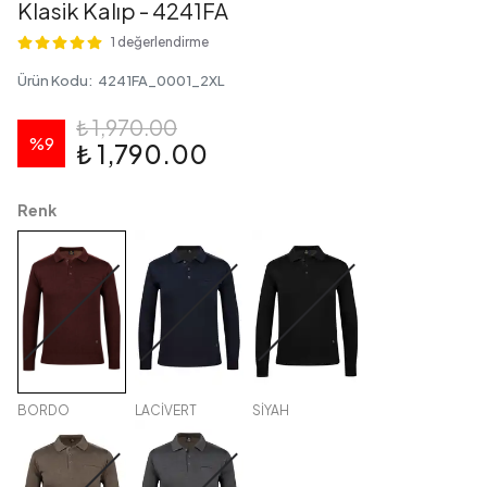
Klasik Kalıp - 4241FA
1 değerlendirme
Ürün Kodu
:
4241FA_0001_2XL
₺ 1,970.00
%
9
₺ 1,790.00
Renk
BORDO
LACİVERT
SİYAH