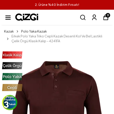
2. Ürüne %40 İndirim Fırsatı!
0
Kazak
Polo Yaka Kazak
Erkek Polo Yaka Triko Cepli Kazak Desenli Kol Ve Bel Lastikli
Çelik Örgü Klasik Kalıp - 4241FA