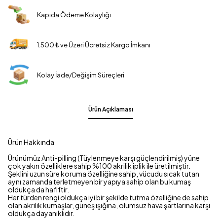
Kapıda Ödeme Kolaylığı
1.500 ₺ ve Üzeri Ücretsiz Kargo İmkanı
Kolay İade/Değişim Süreçleri
Ürün Açıklaması
Ürün Hakkında
Ürünümüz Anti-pilling (Tüylenmeye karşı güçlendirilmiş) yüne
çok yakın özelliklere sahip %100 akrilik iplik ile üretilmiştir.
Şeklini uzun süre koruma özelliğine sahip, vücudu sıcak tutan
aynı zamanda terletmeyen bir yapıya sahip olan bu kumaş
oldukça da hafiftir.
Her türden rengi oldukça iyi bir şekilde tutma özelliğine de sahip
olan akrilik kumaşlar, güneş ışığına, olumsuz hava şartlarına karşı
oldukça dayanıklıdır.