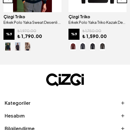
Çizgi Triko
Çizgi Triko
Erkek Polo Yaka Sweat Desenli Cepli Klasik Kalıp - 5231F
Erkek Polo Yaka Triko Kazak Desenli Kol Ve Bel Lastikli Çelik Örgü Klasik Kalıp - 4811F
₺ 1,970.00
₺ 1,750.00
%
9
%
9
₺ 1,790.00
₺ 1,590.00
Kategoriler
Hesabım
Bilgilendirme