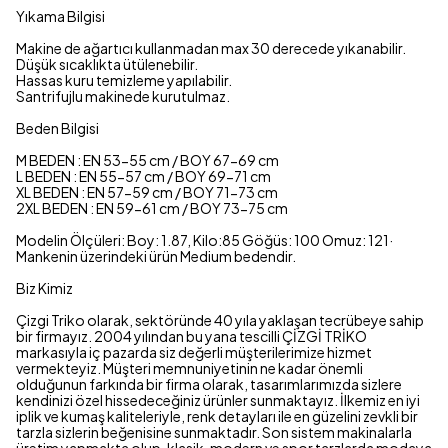
Yıkama Bilgisi
Makine de ağartıcı kullanmadan max 30 derecede yıkanabilir.
Düşük sıcaklıkta ütülenebilir.
Hassas kuru temizleme yapılabilir.
Santrifujlu makinede kurutulmaz.
Beden Bilgisi
M BEDEN : EN 53-55 cm / BOY 67-69 cm
L BEDEN : EN 55-57 cm / BOY 69-71 cm
XL BEDEN : EN 57-59 cm / BOY 71-73 cm
2XL BEDEN : EN 59-61 cm / BOY 73-75 cm
Modelin Ölçüleri: Boy: 1.87, Kilo:85 Göğüs: 100 Omuz: 121·
Mankenin üzerindeki ürün Medium bedendir.
Biz Kimiz
Çizgi Triko olarak, sektöründe 40 yıla yaklaşan tecrübeye sahip
bir firmayız. 2004 yılından bu yana tescilli ÇİZGİ TRİKO
markasıyla iç pazarda siz değerli müşterilerimize hizmet
vermekteyiz. Müşteri memnuniyetinin ne kadar önemli
olduğunun farkında bir firma olarak, tasarımlarımızda sizlere
kendinizi özel hissedeceğiniz ürünler sunmaktayız. İlkemiz en iyi
iplik ve kumaş kaliteleriyle, renk detayları ile en güzelini zevkli bir
tarzla sizlerin beğenisine sunmaktadır. Son sistem makinalarla