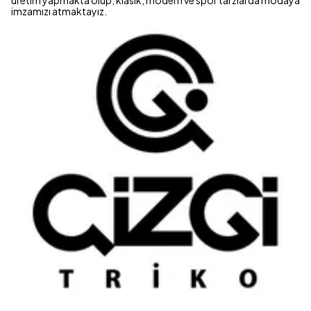
üretim yapmakta olup, klasik, modern ve spor tarzlarda modaya
imzamızı atmaktayız.