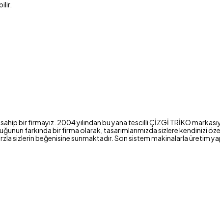
lir.
sahip bir firmayız. 2004 yılından bu yana tescilli ÇİZGİ TRİKO markasıy
nun farkında bir firma olarak, tasarımlarımızda sizlere kendinizi özel 
bir tarzla sizlerin beğenisine sunmaktadır. Son sistem makinalarla üret