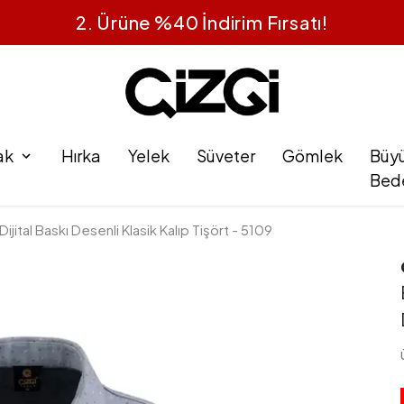
1 Alana 1 Bedava
ak
Hırka
Yelek
Süveter
Gömlek
Büy
Bed
jital Baskı Desenli Klasik Kalıp Tişört - 5109