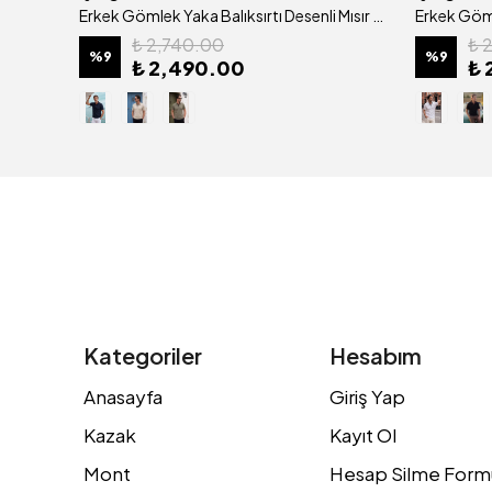
Erkek Gömlek Yaka Tuğla Desenli Mısır Pamuğu Merserize Kagi Tişört Klasik Kalıp - 5320
Erkek Gömlek Yaka Balıksırtı Desenli Mısır Pamuğu Merserize Kagi Tişört Klasik Kalıp - 5321
₺ 2,740.00
₺ 
%
9
%
9
₺ 2,490.00
₺ 
Kategoriler
Hesabım
Anasayfa
Giriş Yap
Kazak
Kayıt Ol
Mont
Hesap Silme Form