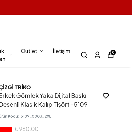
ük
Outlet
İletişim
0
en
ÇİZGİ TRİKO
Erkek Gömlek Yaka Dijital Baskı
Desenli Klasik Kalıp Tişört - 5109
Ürün Kodu
:
5109_0003_2XL
₺ 960.00