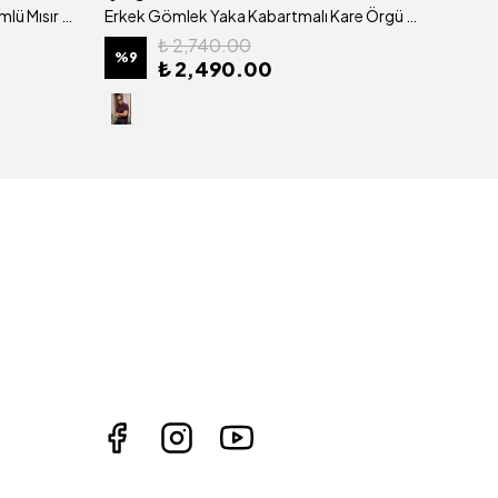
Erkek Gömlek Yaka Pike Görünümlü Mısır Pamuğu Merserize Kagi Tişört Klasik Kalıp - 5324
Erkek Gömlek Yaka Kabartmalı Kare Örgü Mısır Pamuğu Merserize Kagi Tişört Klasik Kalıp - 5325
₺ 2,740.00
%
9
%
9
₺ 2,490.00