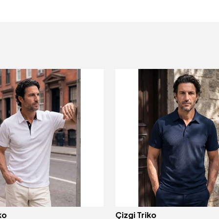
ko
Çizgi Triko