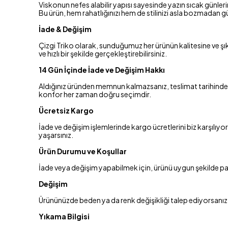
Viskonun nefes alabilir yapısı sayesinde yazın sıcak günleri
Bu ürün, hem rahatlığınızı hem de stilinizi asla bozmadan 
İade & Değişim
Çizgi Triko olarak, sunduğumuz her ürünün kalitesine ve şı
ve hızlı bir şekilde gerçekleştirebilirsiniz.
14 Gün İçinde İade ve Değişim Hakkı
Aldığınız üründen memnun kalmazsanız, teslimat tarihinden i
konfor her zaman doğru seçimdir.
Ücretsiz Kargo
İade ve değişim işlemlerinde kargo ücretlerini biz karşılıy
yaşarsınız.
Ürün Durumu ve Koşullar
İade veya değişim yapabilmek için, ürünü uygun şekilde pake
Değişim
Ürününüzde beden ya da renk değişikliği talep ediyorsanız, 
Yıkama Bilgisi