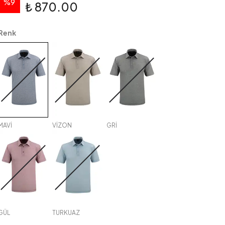
%
9
₺ 870.00
Renk
MAVİ
VİZON
GRİ
GÜL
TURKUAZ