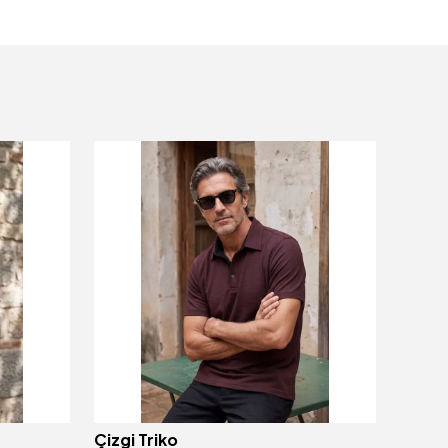
Çizgi Triko
Çizgi 