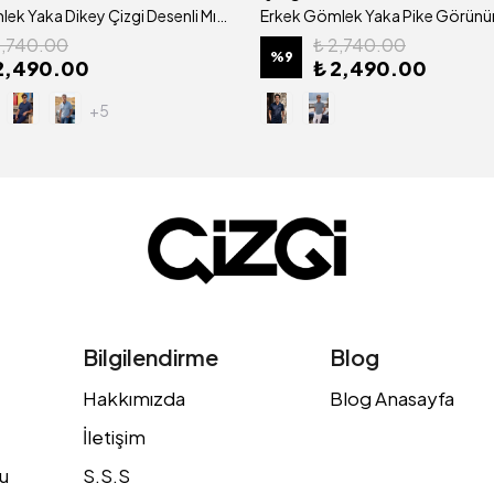
Erkek Gömlek Yaka Dikey Çizgi Desenli Mısır Pamuğu Merserize Kagi Tişört Klasik Kalıp - 5322
2,740.00
₺ 2,740.00
%
9
2,490.00
₺ 2,490.00
+5
Bilgilendirme
Blog
Hakkımızda
Blog Anasayfa
İletişim
u
S.S.S