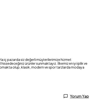
la iç pazarda siz değerli müşterilerimize hizmet
hissedeceğiniz ürünler sunmaktayız. İlkemiz en iyi iplik ve
im yapmakta olup, klasik, modern ve spor tarzlarda modaya
Yorum Yap