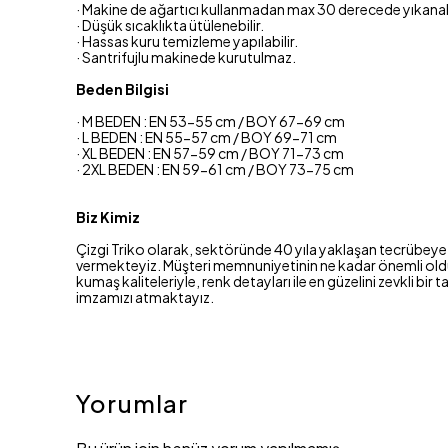
· Makine de ağartıcı kullanmadan max 30 derecede yıkanabi
· Düşük sıcaklıkta ütülenebilir.
· Hassas kuru temizleme yapılabilir.
· Santrifujlu makinede kurutulmaz.
Beden Bilgisi
· M BEDEN : EN 53-55 cm / BOY 67-69 cm
· L BEDEN : EN 55-57 cm / BOY 69-71 cm
· XL BEDEN : EN 57-59 cm / BOY 71-73 cm
· 2XL BEDEN : EN 59-61 cm / BOY 73-75 cm
Biz Kimiz
Çizgi Triko olarak, sektöründe 40 yıla yaklaşan tecrübeye 
vermekteyiz. Müşteri memnuniyetinin ne kadar önemli olduğu
kumaş kaliteleriyle, renk detayları ile en güzelini zevkli 
imzamızı atmaktayız.
Yorumlar