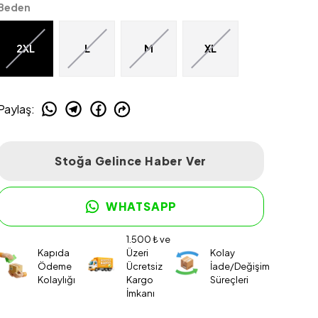
Beden
2XL
L
M
XL
Paylaş
:
Stoğa Gelince Haber Ver
WHATSAPP
1.500 ₺ ve
Kapıda
Üzeri
Kolay
Ödeme
Ücretsiz
İade/Değişim
Kolaylığı
Kargo
Süreçleri
İmkanı