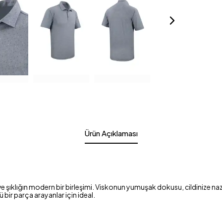
Ürün Açıklaması
 şıklığın modern bir birleşimi. Viskonun yumuşak dokusu, cildinize na
ir parça arayanlar için ideal.