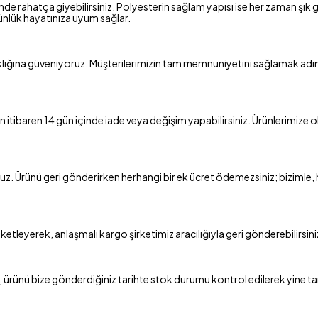
nde rahatça giyebilirsiniz. Polyesterin sağlam yapısı ise her zaman şık g
günlük hayatınıza uyum sağlar.
klığına güveniyoruz. Müşterilerimizin tam memnuniyetini sağlamak adına
tibaren 14 gün içinde iade veya değişim yapabilirsiniz. Ürünlerimize ol
oruz. Ürünü geri gönderirken herhangi bir ek ücret ödemezsiniz; bizimle,
tleyerek, anlaşmalı kargo şirketimiz aracılığıyla geri gönderebilirsini
ürünü bize gönderdiğiniz tarihte stok durumu kontrol edilerek yine taraf