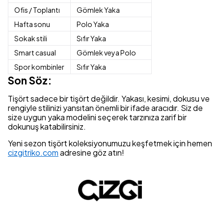
Ofis / Toplantı
Gömlek Yaka
Hafta sonu
Polo Yaka
Sokak stili
Sıfır Yaka
Smart casual
Gömlek veya Polo
Spor kombinler
Sıfır Yaka
Son Söz:
Tişört sadece bir tişört değildir. Yakası, kesimi, dokusu ve
rengiyle stilinizi yansıtan önemli bir ifade aracıdır. Siz de
size uygun yaka modelini seçerek tarzınıza zarif bir
dokunuş katabilirsiniz.
Yeni sezon tişört koleksiyonumuzu keşfetmek için hemen
cizgitriko.com
adresine göz atın!