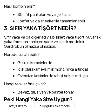
Nasıl kombinlenir?
Slim fit pantolon veya şortlarla
Loafer ya da sneaker ile tamamlanabilir
3. SIFIR YAKA TİŞÖRT NEDİR?
Sıfır yaka ya da diğer adıyla bisiklet yaka tişört, yuvarlak
yaka formuna sahip en sade ve klasik modeldir.
Gardırobun olmazsa olmazıdır.
Nerede tercih edilir?
Günlük kombinlerde
İçlik olarak (mevsimlik mont, hırka altında)
Oversize kesimlerde rahat sokak stili için
Hangi renkler öne çıkar?
Beyaz, gri, siyah ve pastel tonlar
Peki Hangi Yaka Size Uygun?
Tarz / Ortam
En Uygun Yaka Modeli