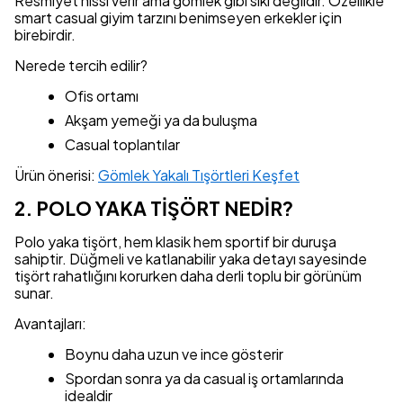
Resmiyet hissi verir ama gömlek gibi sıkı değildir. Özellikle
smart casual giyim tarzını benimseyen erkekler için
birebirdir.
Nerede tercih edilir?
Ofis ortamı
Akşam yemeği ya da buluşma
Casual toplantılar
Ürün önerisi:
Gömlek Yakalı Tışörtleri Keşfet
2. POLO YAKA TİŞÖRT NEDİR?
Polo yaka tişört, hem klasik hem sportif bir duruşa
sahiptir. Düğmeli ve katlanabilir yaka detayı sayesinde
tişört rahatlığını korurken daha derli toplu bir görünüm
sunar.
Avantajları:
Boynu daha uzun ve ince gösterir
Spordan sonra ya da casual iş ortamlarında
idealdir