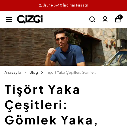
2. Ürüne %40 İndirim Fırsatı!
0
Anasayfa
Blog
Tişört Yaka Çeşitleri: Gömlek Yaka, Polo Yaka ve Sıfır Yaka Nedir?
Tişört Yaka
Çeşitleri:
Gömlek Yaka,