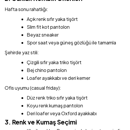
Hafta sonu rahatlığı:
Açık renk sıfır yaka tişört
Slim fit kot pantolon
Beyaz sneaker
Spor saat veya güneş gözlüğü ile tamamla
Şehirde yaz stili:
Çizgili sıfır yaka triko tişört
Bej chino pantolon
Loafer ayakkabı ve deri kemer
Ofis uyumu (casual friday):
Düz renk triko sıfır yaka tişört
Koyu renk kumaş pantolon
Deri loafer veya Oxford ayakkabı
3. Renk ve Kumaş Seçimi