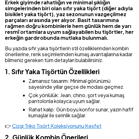
Erkek giyimde rahatlığın ve minimal şıklığın
simgelerinden biri olan sıfır yaka tişört (diğer adıyla
bisiklet yaka tişört), yaz sezonunun vazgeçilmez
parçaları arasında yer alıyor. Basit tasarımına
rağmen doğru kombinlerle hem günlük hem de yarı
resmî ortamlara uyum sağlayabilen bu tişörtler, her
erkeğin gardırobunda mutlaka bulunmalı.
Bu yazıda sıfır yaka tişörtlerin stil özelliklerinden kombin
önerilerine, renk seçimlerinden kumaş avantajlarına kadar
bilmeniz gereken tüm detayları bulabilirsiniz.
1. Sıfır Yaka Tişörtün Özellikleri
Zamansız tasarım: Minimal görünümü
sayesinde yıllar geçse de modası geçmez.
Çok yönlülük: Jean, chino, şort veya kumaş
pantolonla kolayca uyum sağlar.
Rahat kalıp: Gün boyu konfor sunar, yazın hafif
kumaşlar ile serinlik sağlar.
👉
Çizgi Triko Tişört Koleksiyonunu Keşfet
2. Günlük Kombin Önerileri