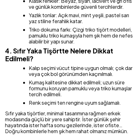
Klasik renkler: Beyaz, siyah, lacivert ve gri ofis
ve günlük kombinlerde güvenli tercihlerdir.
Yazlık tonlar: Açık mavi, mint yeşili, pastel sarı
yaz stiline ferahlık katar.
Triko dokuma farkı: Çizgi triko tişört modelleri,
pamuklu triko kumaşıyla hem şık hem de nefes
alabilir bir yapı sunar.
4. Sıfır Yaka Tişörtte Nelere Dikkat
Edilmeli?
Kalıp seçimi vücut tipine uygun olmalı; çok dar
veya çok bol görünümden kaçınılmalı.
Kumaş kalitesine dikkat edilmeli; uzun süre
formunu koruyan pamuklu veya triko kumaşlar
tercih edilmeli.
Renk seçimi ten rengine uyum sağlamalı.
Sıfır yaka tişörtler, minimal tasarımına rağmen erkek
modasında güçlü bir yere sahiptir. İster günlük şehir
hayatında ister hafta sonu gezilerinde, ister ofiste…
Doğru kombinlerle hem şık hem rahat olmanız mümkün.