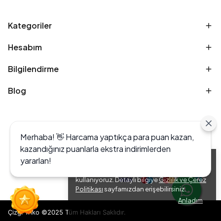
Kategoriler
Hesabım
Bilgilendirme
Blog
Merhaba! 👋 Harcama yaptıkça para puan kazan,
kazandığınız puanlarla ekstra indirimlerden
yararlan!
Alışveriş deneyiminizi iyileştirmek için yasal
düzenlemelere uygun çerezler (cookies)
kullanıyoruz. Detaylı bilgiye
Gizlilik ve Çerez
Politikası
sayfamızdan erişebilirsiniz.
Anladım
Çizgi Triko ©2025 Tüm Hakları Saklıdır.