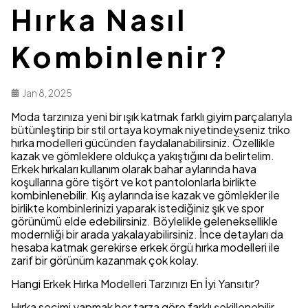
Hırka Nasıl
Kombinlenir?
Jan 8, 2025
Moda tarzınıza yeni bir ışık katmak farklı giyim parçalarıyla
bütünleştirip bir stil ortaya koymak niyetindeyseniz triko
hırka modelleri gücünden faydalanabilirsiniz. Özellikle
kazak ve gömleklere oldukça yakıştığını da belirtelim.
Erkek hırkaları kullanım olarak bahar aylarında hava
koşullarına göre tişört ve kot pantolonlarla birlikte
kombinlenebilir. Kış aylarında ise kazak ve gömlekler ile
birlikte kombinlerinizi yaparak istediğiniz şık ve spor
görünümü elde edebilirsiniz. Böylelikle geleneksellikle
modernliği bir arada yakalayabilirsiniz. İnce detayları da
hesaba katmak gerekirse erkek örgü hırka modelleri ile
zarif bir görünüm kazanmak çok kolay.
Hangi Erkek Hırka Modelleri Tarzınızı En İyi Yansıtır?
Hırka seçimi yapmak her tarza göre farklı şekillenebilir.