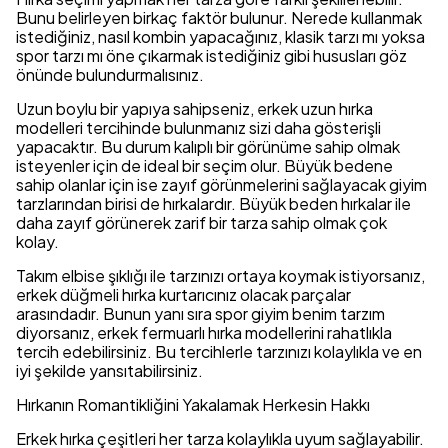
Bunu belirleyen birkaç faktör bulunur. Nerede kullanmak
istediğiniz, nasıl kombin yapacağınız, klasik tarzı mı yoksa
spor tarzı mı öne çıkarmak istediğiniz gibi hususları göz
önünde bulundurmalısınız.
Uzun boylu bir yapıya sahipseniz, erkek uzun hırka
modelleri tercihinde bulunmanız sizi daha gösterişli
yapacaktır. Bu durum kalıplı bir görünüme sahip olmak
isteyenler için de ideal bir seçim olur. Büyük bedene
sahip olanlar için ise zayıf görünmelerini sağlayacak giyim
tarzlarından birisi de hırkalardır. Büyük beden hırkalar ile
daha zayıf görünerek zarif bir tarza sahip olmak çok
kolay.
Takım elbise şıklığı ile tarzınızı ortaya koymak istiyorsanız,
erkek düğmeli hırka kurtarıcınız olacak parçalar
arasındadır. Bunun yanı sıra spor giyim benim tarzım
diyorsanız, erkek fermuarlı hırka modellerini rahatlıkla
tercih edebilirsiniz. Bu tercihlerle tarzınızı kolaylıkla ve en
iyi şekilde yansıtabilirsiniz.
Hırkanın Romantikliğini Yakalamak Herkesin Hakkı
Erkek hırka çeşitleri her tarza kolaylıkla uyum sağlayabilir.