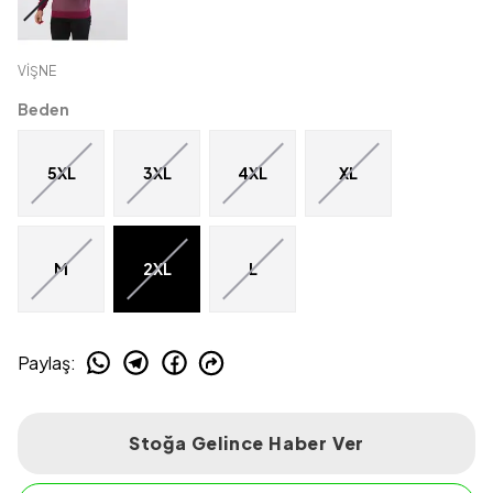
VİŞNE
Beden
5XL
3XL
4XL
XL
M
2XL
L
Paylaş
:
Stoğa Gelince Haber Ver