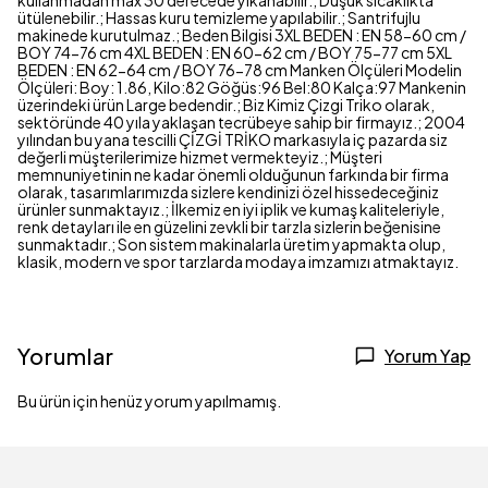
kullanmadan max 30 derecede yıkanabilir.; Düşük sıcaklıkta
ütülenebilir.; Hassas kuru temizleme yapılabilir.; Santrifujlu
makinede kurutulmaz.; Beden Bilgisi 3XL BEDEN : EN 58-60 cm /
BOY 74-76 cm 4XL BEDEN : EN 60-62 cm / BOY 75-77 cm 5XL
BEDEN : EN 62-64 cm / BOY 76-78 cm Manken Ölçüleri Modelin
Ölçüleri: Boy: 1.86, Kilo:82 Göğüs:96 Bel:80 Kalça:97 Mankenin
üzerindeki ürün Large bedendir.; Biz Kimiz Çizgi Triko olarak,
sektöründe 40 yıla yaklaşan tecrübeye sahip bir firmayız.; 2004
yılından bu yana tescilli ÇİZGİ TRİKO markasıyla iç pazarda siz
değerli müşterilerimize hizmet vermekteyiz.; Müşteri
memnuniyetinin ne kadar önemli olduğunun farkında bir firma
olarak, tasarımlarımızda sizlere kendinizi özel hissedeceğiniz
ürünler sunmaktayız.; İlkemiz en iyi iplik ve kumaş kaliteleriyle,
renk detayları ile en güzelini zevkli bir tarzla sizlerin beğenisine
sunmaktadır.; Son sistem makinalarla üretim yapmakta olup,
klasik, modern ve spor tarzlarda modaya imzamızı atmaktayız.
Yorumlar
Yorum Yap
Bu ürün için henüz yorum yapılmamış.