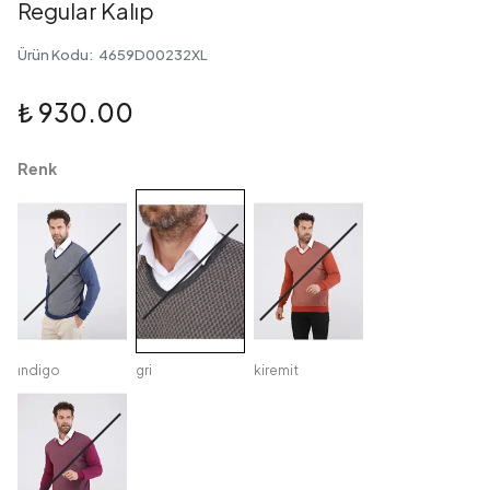
Regular Kalıp
Ürün Kodu
:
4659D00232XL
₺ 930.00
Renk
i̇ndigo
gri
kiremit