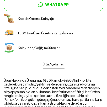
WHATSAPP
Kapıda Ödeme Kolaylığı
1.500 ₺ ve Üzeri Ücretsiz Kargo İmkanı
Kolay İade/Değişim Süreçleri
Ürün Açıklaması
Ürün Hakkında Ürünümüz %50 Pamuk-%50 Akrilik iplikten
örülerek üretilmiştir.; Şeklini ve Renklerini, uzun süre koruma
özelliğine sahip, vücudu sıcak tutan aynı zamanda terletmeyen
bir yapıya sahip olan bu kumaş, konforlu ve hafiftir.; Her türden
rengi oldukça iyi bir şekilde tutma özelliğine de sahip olan
PamukAkrilik örgüler, güneş ışığına, olumsuz hava şartlarına karşı
oldukça dayanıklıdır.; Yıkama Bilgisi Makine de ağartıcı