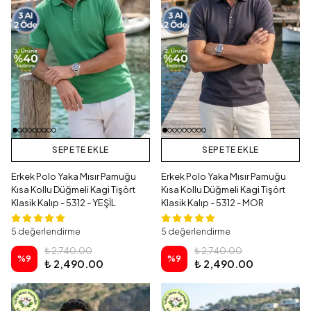
SEPETE EKLE
SEPETE EKLE
Erkek Polo Yaka Mısır Pamuğu
Erkek Polo Yaka Mısır Pamuğu
Kısa Kollu Düğmeli Kagi Tişört
Kısa Kollu Düğmeli Kagi Tişört
Klasik Kalıp - 5312 - YEŞİL
Klasik Kalıp - 5312 - MOR
5 değerlendirme
5 değerlendirme
₺ 2,740.00
₺ 2,740.00
%
9
%
9
₺ 2,490.00
₺ 2,490.00