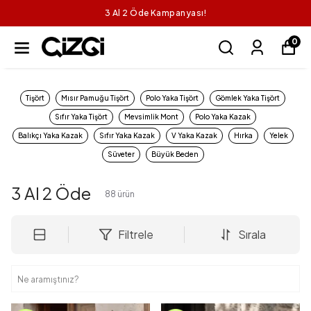
3 Al 2 Öde Kampanyası!
0
Tişört
Mısır Pamuğu Tişört
Polo Yaka Tişört
Gömlek Yaka Tişört
Sıfır Yaka Tişört
Mevsimlik Mont
Polo Yaka Kazak
Balıkçı Yaka Kazak
Sıfır Yaka Kazak
V Yaka Kazak
Hırka
Yelek
Süveter
Büyük Beden
3 Al 2 Öde
88
ürün
Filtrele
Sırala