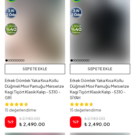
SEPETE EKLE
SEPETE EKLE
Erkek Gömlek Yaka Kısa Kollu
Erkek Gömlek Yaka Kısa Kollu
Düğmeli Mısır Pamuğu Merserize
Düğmeli Mısır Pamuğu Merserize
Kagi Tişört Klasik Kalıp - 5310 -
Kagi Tişört Klasik Kalıp - 5310 -
GRİ
SİYAH
15 değerlendirme
15 değerlendirme
₺ 2,740.00
₺ 2,740.00
%
9
%
9
₺ 2,490.00
₺ 2,490.00