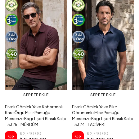
SEPETE EKLE
SEPETE EKLE
Erkek Gömlek Yaka Kabartmalı
Erkek Gömlek Yaka Pike
Kare Örgü Mısır Pamuğu
Görünümlü Mısır Pamuğu
Merserize Kagi Tişört Klasik Kalıp
Merserize Kagi Tişört Klasik Kalıp
- 5325 - MÜRDÜM
- 5324 - LACİVERT
₺ 2,740.00
₺ 2,740.00
%
9
%
9