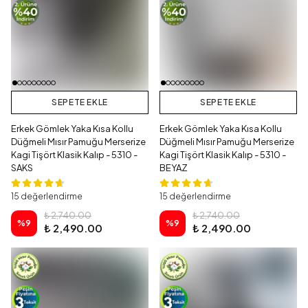
SEPETE EKLE
SEPETE EKLE
Erkek Gömlek Yaka Kısa Kollu
Erkek Gömlek Yaka Kısa Kollu
Düğmeli Mısır Pamuğu Merserize
Düğmeli Mısır Pamuğu Merserize
Kagi Tişört Klasik Kalıp - 5310 -
Kagi Tişört Klasik Kalıp - 5310 -
SAKS
BEYAZ
15 değerlendirme
15 değerlendirme
₺ 2,740.00
₺ 2,740.00
%
9
%
9
₺ 2,490.00
₺ 2,490.00