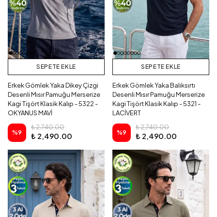
SEPETE EKLE
SEPETE EKLE
Erkek Gömlek Yaka Dikey Çizgi
Erkek Gömlek Yaka Balıksırtı
Desenli Mısır Pamuğu Merserize
Desenli Mısır Pamuğu Merserize
Kagi Tişört Klasik Kalıp - 5322 -
Kagi Tişört Klasik Kalıp - 5321 -
OKYANUS MAVİ
LACİVERT
₺ 2,740.00
₺ 2,740.00
%
9
%
9
₺ 2,490.00
₺ 2,490.00