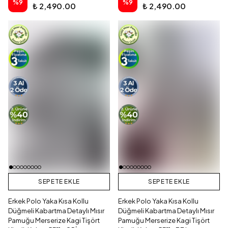
%
9
%
9
₺ 2,490.00
₺ 2,490.00
SEPETE EKLE
SEPETE EKLE
Erkek Polo Yaka Kısa Kollu
Erkek Polo Yaka Kısa Kollu
Düğmeli Kabartma Detaylı Mısır
Düğmeli Kabartma Detaylı Mısır
Pamuğu Merserize Kagi Tişört
Pamuğu Merserize Kagi Tişört