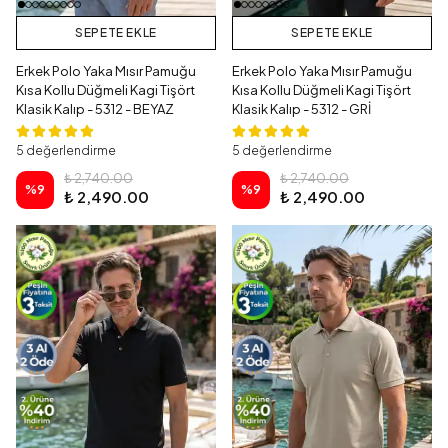
SEPETE EKLE
SEPETE EKLE
Erkek Polo Yaka Mısır Pamuğu
Erkek Polo Yaka Mısır Pamuğu
Kısa Kollu Düğmeli Kagi Tişört
Kısa Kollu Düğmeli Kagi Tişört
Klasik Kalıp - 5312 - BEYAZ
Klasik Kalıp - 5312 - GRİ
5 değerlendirme
5 değerlendirme
₺ 2,740.00
₺ 2,740.00
%
9
%
9
₺ 2,490.00
₺ 2,490.00