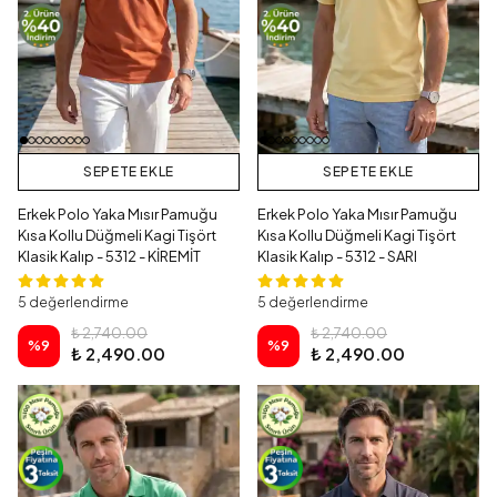
SEPETE EKLE
SEPETE EKLE
Erkek Polo Yaka Mısır Pamuğu
Erkek Polo Yaka Mısır Pamuğu
Kısa Kollu Düğmeli Kagi Tişört
Kısa Kollu Düğmeli Kagi Tişört
Klasik Kalıp - 5312 - KİREMİT
Klasik Kalıp - 5312 - SARI
5 değerlendirme
5 değerlendirme
₺ 2,740.00
₺ 2,740.00
%
9
%
9
₺ 2,490.00
₺ 2,490.00