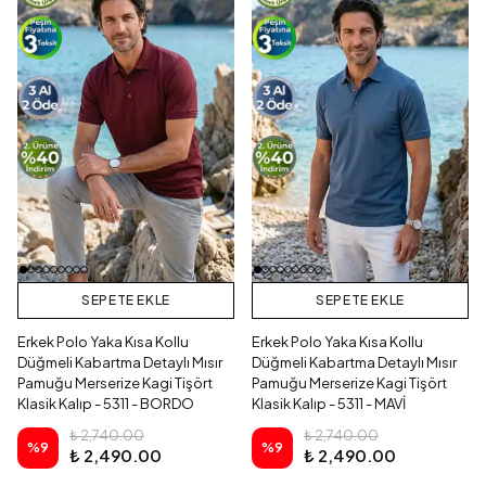
SEPETE EKLE
SEPETE EKLE
Erkek Polo Yaka Kısa Kollu
Erkek Polo Yaka Kısa Kollu
Düğmeli Kabartma Detaylı Mısır
Düğmeli Kabartma Detaylı Mısır
Pamuğu Merserize Kagi Tişört
Pamuğu Merserize Kagi Tişört
Klasik Kalıp - 5311 - BORDO
Klasik Kalıp - 5311 - MAVİ
₺ 2,740.00
₺ 2,740.00
%
9
%
9
₺ 2,490.00
₺ 2,490.00