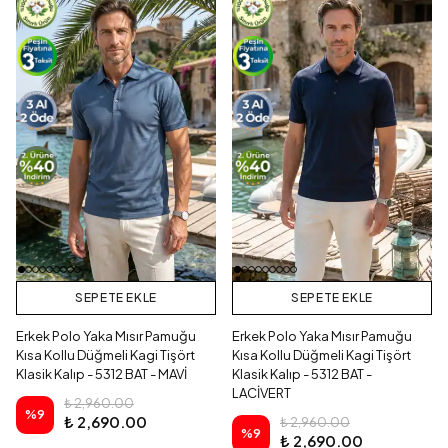
SEPETE EKLE
SEPETE EKLE
Erkek Polo Yaka Mısır Pamuğu
Erkek Polo Yaka Mısır Pamuğu
Kısa Kollu Düğmeli Kagi Tişört
Kısa Kollu Düğmeli Kagi Tişört
Klasik Kalıp - 5312 BAT - MAVİ
Klasik Kalıp - 5312 BAT -
LACİVERT
₺ 2,960.00
%
9
₺ 2,690.00
₺ 2,960.00
%
9
₺ 2,690.00