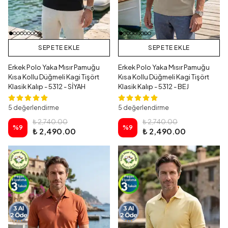
SEPETE EKLE
SEPETE EKLE
Erkek Polo Yaka Mısır Pamuğu
Erkek Polo Yaka Mısır Pamuğu
Kısa Kollu Düğmeli Kagi Tişört
Kısa Kollu Düğmeli Kagi Tişört
Klasik Kalıp - 5312 - SİYAH
Klasik Kalıp - 5312 - BEJ
5 değerlendirme
5 değerlendirme
₺ 2,740.00
₺ 2,740.00
%
9
%
9
₺ 2,490.00
₺ 2,490.00