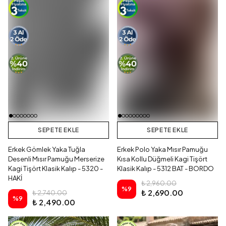
SEPETE EKLE
SEPETE EKLE
Erkek Gömlek Yaka Tuğla
Erkek Polo Yaka Mısır Pamuğu
Desenli Mısır Pamuğu Merserize
Kısa Kollu Düğmeli Kagi Tişört
Kagi Tişört Klasik Kalıp - 5320 -
Klasik Kalıp - 5312 BAT - BORDO
HAKİ
₺ 2,960.00
%
9
₺ 2,690.00
₺ 2,740.00
%
9
₺ 2,490.00