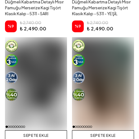
Düğmeli Kabartma Detaylı Mısır
Düğmeli Kabartma Detaylı Mısır
Pamuğu Merserize Kagi Tişört
Pamuğu Merserize Kagi Tişört
Klasik Kalıp - 5311 - SARI
Klasik Kalıp - 5311 - YEŞİL
₺ 2,740.00
₺ 2,740.00
%
9
%
9
₺ 2,490.00
₺ 2,490.00
SEPETE EKLE
SEPETE EKLE