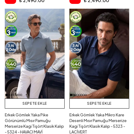
₺ 2,490.00
₺ 2,490.00
SEPETE EKLE
SEPETE EKLE
Erkek Gömlek Yaka Pike
Erkek Gömlek Yaka Mikro Kare
Görünümlü Mısır Pamuğu
Desenli Mısır Pamuğu Merserize
Merserize Kagi Tişört Klasik Kalıp
Kagi Tişört Klasik Kalıp - 5323 -
- 5324 - HAVACI MAVİ
LACİVERT