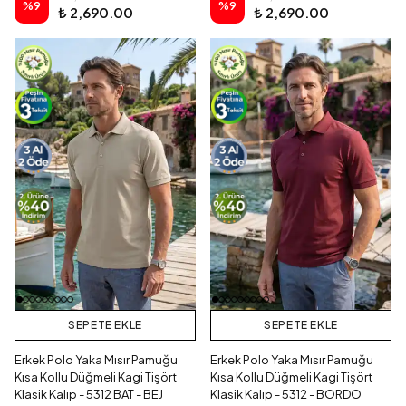
%
9
%
9
₺ 2,690.00
₺ 2,690.00
SEPETE EKLE
SEPETE EKLE
Erkek Polo Yaka Mısır Pamuğu
Erkek Polo Yaka Mısır Pamuğu
Kısa Kollu Düğmeli Kagi Tişört
Kısa Kollu Düğmeli Kagi Tişört
Klasik Kalıp - 5312 BAT - BEJ
Klasik Kalıp - 5312 - BORDO