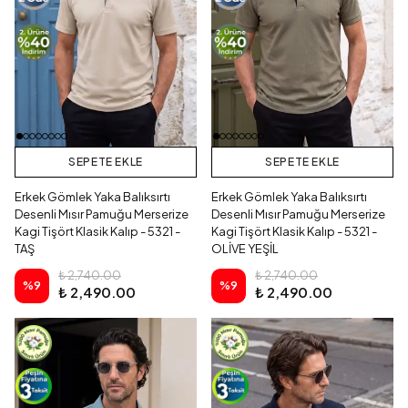
SEPETE EKLE
SEPETE EKLE
Erkek Gömlek Yaka Balıksırtı
Erkek Gömlek Yaka Balıksırtı
Desenli Mısır Pamuğu Merserize
Desenli Mısır Pamuğu Merserize
Kagi Tişört Klasik Kalıp - 5321 -
Kagi Tişört Klasik Kalıp - 5321 -
TAŞ
OLİVE YEŞİL
₺ 2,740.00
₺ 2,740.00
%
9
%
9
₺ 2,490.00
₺ 2,490.00