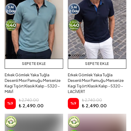
SEPETE EKLE
SEPETE EKLE
Erkek Gömlek Yaka Tuğla
Erkek Gömlek Yaka Tuğla
Desenli Mısır Pamuğu Merserize
Desenli Mısır Pamuğu Merserize
Kagi Tişört Klasik Kalıp - 5320 -
Kagi Tişört Klasik Kalıp - 5320 -
MAVİ
LACİVERT
₺ 2,740.00
₺ 2,740.00
%
9
%
9
₺ 2,490.00
₺ 2,490.00