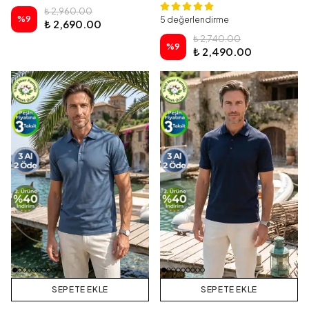
₺ 2,960.00
%
9
5 değerlendirme
₺ 2,690.00
₺ 2,740.00
%
9
₺ 2,490.00
SEPETE EKLE
SEPETE EKLE