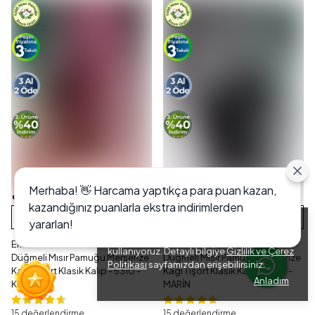
Merhaba! 👋 Harcama yaptıkça para puan kazan,
kazandığınız puanlarla ekstra indirimlerden
SEPETE EKLE
SEPETE EKLE
yararlan!
Alışveriş deneyiminizi iyileştirmek için yasal
düzenlemelere uygun çerezler (cookies)
Erkek Gömlek Yaka Kısa Kollu
Erkek Gömlek Yaka Kısa Kollu
kullanıyoruz. Detaylı bilgiye
Gizlilik ve Çerez
Düğmeli Mısır Pamuğu Merserize
Düğmeli Mısır Pamuğu Merserize
Politikası
sayfamızdan erişebilirsiniz.
Kagi Tişört Klasik Kalıp - 5310 -
Kagi Tişört Klasik Kalıp - 5310 -
Anladım
KIRMIZI
MARİN
15 değerlendirme
15 değerlendirme