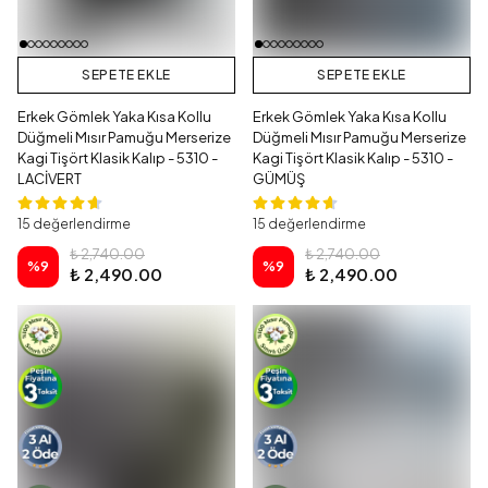
SEPETE EKLE
SEPETE EKLE
Erkek Gömlek Yaka Kısa Kollu
Erkek Gömlek Yaka Kısa Kollu
Düğmeli Mısır Pamuğu Merserize
Düğmeli Mısır Pamuğu Merserize
Kagi Tişört Klasik Kalıp - 5310 -
Kagi Tişört Klasik Kalıp - 5310 -
LACİVERT
GÜMÜŞ
15 değerlendirme
15 değerlendirme
₺ 2,740.00
₺ 2,740.00
%
9
%
9
₺ 2,490.00
₺ 2,490.00