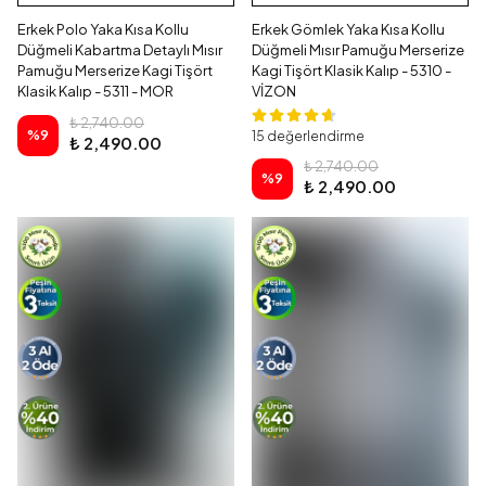
Erkek Polo Yaka Kısa Kollu
Erkek Gömlek Yaka Kısa Kollu
Düğmeli Kabartma Detaylı Mısır
Düğmeli Mısır Pamuğu Merserize
Pamuğu Merserize Kagi Tişört
Kagi Tişört Klasik Kalıp - 5310 -
Klasik Kalıp - 5311 - MOR
VİZON
₺ 2,740.00
%
9
15 değerlendirme
₺ 2,490.00
₺ 2,740.00
%
9
₺ 2,490.00