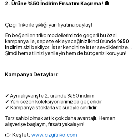
2. Ürüne %50 İndirim Fırsatını Kaçırma! 🧶
Çizgi Triko ile şıklığı yarı fiyatına paylaş!
En beğenilen triko modellerimizde geçerli bu özel
kampanya ile, sepete ekleyeceğiniz ikinci üründe
%50
indirim
sizi bekliyor. İster kendinize ister sevdiklerinize...
Şimdi hem stilinizi yenileyin hem de bütçenizi koruyun!
Kampanya Detayları:
✔ Aynı alışverişte 2. üründe %50 indirim
✔ Yeni sezon koleksiyonlarımızda geçerlidir
✔ Kampanya stoklarla ve süreyle sınırlıdır
Tarz sahibi olmak artık çok daha avantajlı. Hemen
alışverişe başlayın, fırsatı yakalayın!
👉 Keşfet:
www.cizgitriko.com