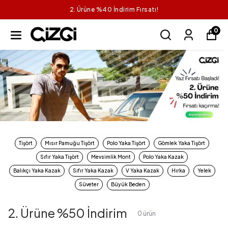
2. Ürüne %40 İndirim Fırsatı!
0
Tişört
Mısır Pamuğu Tişört
Polo Yaka Tişört
Gömlek Yaka Tişört
Sıfır Yaka Tişört
Mevsimlik Mont
Polo Yaka Kazak
Balıkçı Yaka Kazak
Sıfır Yaka Kazak
V Yaka Kazak
Hırka
Yelek
Süveter
Büyük Beden
2. Ürüne %50 İndirim
0
ürün