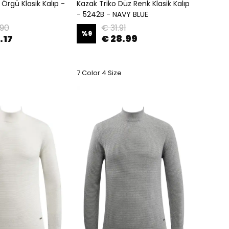
 Örgü Klasik Kalıp -
Kazak Triko Düz Renk Klasik Kalıp
- 5242B - NAVY BLUE
.90
€ 31.91
%
9
.17
€ 28.99
e
7 Color 4 Size