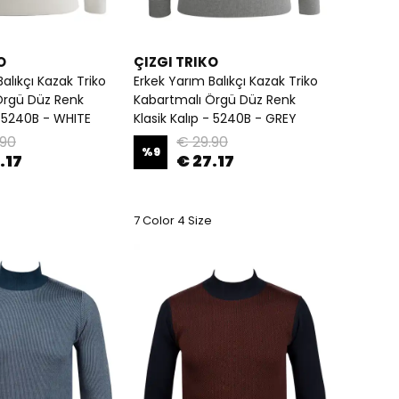
O
ÇIZGI TRIKO
alıkçı Kazak Triko
Erkek Yarım Balıkçı Kazak Triko
Örgü Düz Renk
Kabartmalı Örgü Düz Renk
 - 5240B - WHITE
Klasik Kalıp - 5240B - GREY
.90
€ 29.90
%
9
.17
€ 27.17
7 Color 4 Size