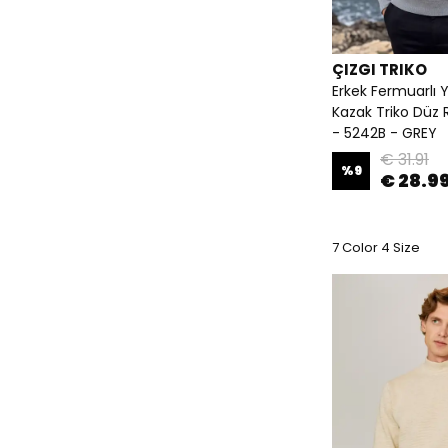
ÇIZGI TRIKO
Erkek Fermuarlı Y
Kazak Triko Düz R
- 5242B - GREY
€ 31.91
%
9
€ 28.9
7 Color 4 Size