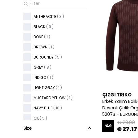
ANTHRACITE
( 3 )
BLACK
( 9 )
BONE
( 1 )
BROWN
( 1 )
BURGUNDY
( 5 )
GREY
( 8 )
INDIGO
( 1 )
LIGHT GRAY
( 1 )
ÇIZGI TRIKO
MUSTARD YELLOW
( 1 )
Erkek Yarım Balık
Desenli Çelik Örg
NAVY BLUE
( 10 )
5207B - BURGUN
OIL
( 5 )
€ 29.90
%
9
Size
€ 27.17
PARLIAMENT BLUE
( 1 )