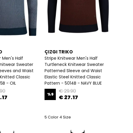
O
ÇIZGI TRIKO
r Men's Half
Stripe Knitwear Men's Half
Knitwear Sweater
Turtleneck Knitwear Sweater
leeves and Waist
Patterned Sleeve and Waist
 Knitted Classic
Elastic Steel Knitted Classic
5B - OIL
Pattern - 5014B - NAVY BLUE
.90
€ 29.90
%
9
.17
€ 27.17
5 Color 4 Size