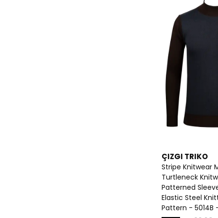
ÇIZGI TRIKO
Stripe Knitwear 
Turtleneck Knit
Patterned Sleev
Elastic Steel Kni
Pattern - 5014B