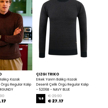
O
ÇIZGI TRIKO
Balıkçı Kazak
Erkek Yarım Balıkçı Kazak
k Örgü Regular Kalıp
Desenli Çelik Örgü Regular Kalıp
URGUNDY
- 5206B - NAVY BLUE
.90
€ 29.90
%
9
.17
€ 27.17