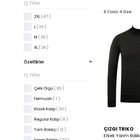
STONE
( 2 )
TAUPE
( 2 )
6 Color 4 Size
2XL
( 47 )
TILE
( 1 )
L
( 20 )
WHITE
( 4 )
M
( 29 )
XL
( 26 )
Özellikler
Çelik Örgü
( 95 )
Fermuarlı
( 7 )
Klasik Kalıp
( 101 )
Regular Kalıp
( 8 )
ÇIZGI TRIKO
Tam Balıkçı
( 12 )
Erkek Yarım Balık
Yarım Balıkçı
( 97 )