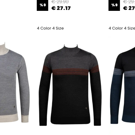
€ 29.90
€ 29
%
9
%
9
€ 27.17
€ 27
4 Color 4 Size
4 Color 4 Siz