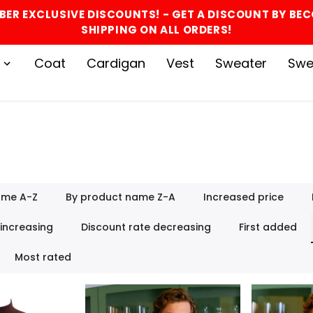
BER EXCLUSIVE DISCOUNTS! - GET A DISCOUNT BY BE
SHIPPING ON ALL ORDERS!
Coat
Cardigan
Vest
Sweater
Swe
ame A-Z
By product name Z-A
Increased price
 increasing
Discount rate decreasing
First added
Most rated