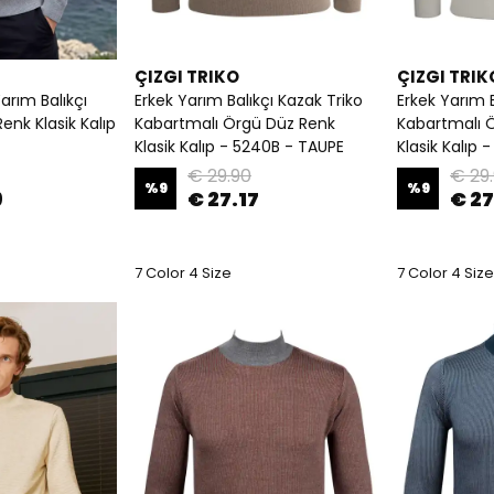
ÇIZGI TRIKO
ÇIZGI TRIK
arım Balıkçı
Erkek Yarım Balıkçı Kazak Triko
Erkek Yarım B
enk Klasik Kalıp
Kabartmalı Örgü Düz Renk
Kabartmalı 
Klasik Kalıp - 5240B - TAUPE
Klasik Kalıp
€ 29.90
€ 29
%
9
%
9
9
€ 27.17
€ 27
7 Color 4 Size
7 Color 4 Size