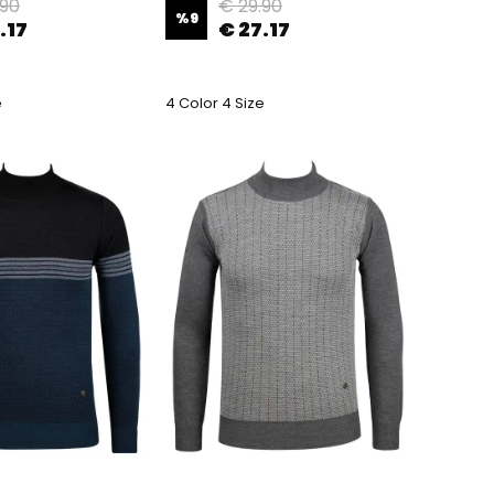
.90
€ 29.90
%
9
.17
€ 27.17
e
4 Color 4 Size