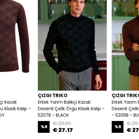
ÇIZGI TRIKO
ÇIZGI TRIK
çı Kazak
Erkek Yarım Balıkçı Kazak
Erkek Yarım 
ü Klasik Kalıp -
Desenli Çelik Örgü Klasik Kalıp -
Desenli Çeli
DY
5207B - BLACK
- 5206B - B
€ 29.90
€ 29
%
9
%
9
€ 27.17
€ 27