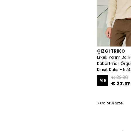
ÇIZGI TRIKO
Erkek Yarım Balık
Kabartmalı Örgü
Klasik Kalıp - 52
€ 29.90
%
9
€ 27.17
7 Color 4 Size