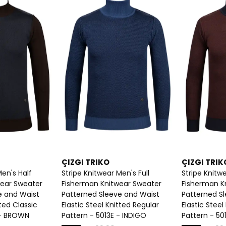
ÇIZGI TRIKO
ÇIZGI TRIK
Men's Half
Stripe Knitwear Men's Full
Stripe Knitwe
wear Sweater
Fisherman Knitwear Sweater
Fisherman K
e and Waist
Patterned Sleeve and Waist
Patterned S
tted Classic
Elastic Steel Knitted Regular
Elastic Steel
 - BROWN
Pattern - 5013E - INDIGO
Pattern - 50