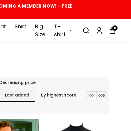
COMING A MEMBER NOW! - FREE
at
Shirt
Big
T-
0
Size
shirt
Decreasing price
Last added
By highest score