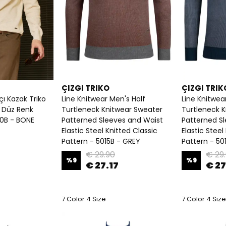
ÇIZGI TRIKO
ÇIZGI TRIK
çı Kazak Triko
Line Knitwear Men's Half
Line Knitwea
 Düz Renk
Turtleneck Knitwear Sweater
Turtleneck 
40B - BONE
Patterned Sleeves and Waist
Patterned S
Elastic Steel Knitted Classic
Elastic Steel
Pattern - 5015B - GREY
Pattern - 501
€ 29.90
€ 29
%
9
%
9
€ 27.17
€ 27
7 Color 4 Size
7 Color 4 Size