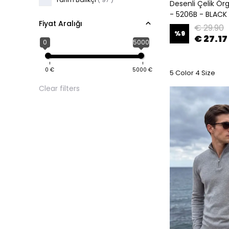
Desenli Çelik Örg
- 5206B - BLACK
Fiyat Aralığı
€ 29.90
%
9
€ 27.17
0
5000
0
€
5000
€
5 Color 4 Size
Clear filters