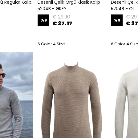
ü Regular Kalıp
Desenli Çelik Örgü Klasik Kalıp -
Desenli Çelik
5204B - GREY
5204B - OIL
€ 29.90
€ 29
%
9
%
9
€ 27.17
€ 27
6 Color 4 Size
6 Color 4 Siz