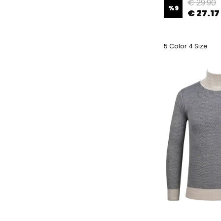
€ 29.90
%
9
€ 27.17
5 Color 4 Size