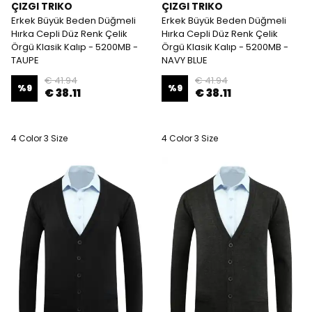
ÇIZGI TRIKO
ÇIZGI TRIKO
Erkek Büyük Beden Düğmeli
Erkek Büyük Beden Düğmeli
Hırka Cepli Düz Renk Çelik
Hırka Cepli Düz Renk Çelik
Örgü Klasik Kalıp - 5200MB -
Örgü Klasik Kalıp - 5200MB -
TAUPE
NAVY BLUE
€ 41.94
€ 41.94
%
9
%
9
€ 38.11
€ 38.11
4 Color 3 Size
4 Color 3 Size