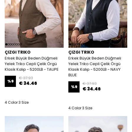
ÇIZGI TRIKO
ÇIZGI TRIKO
Erkek Büyük Beden Düğmeli
Erkek Büyük Beden Düğmeli
Yelek Triko Cepli Çelik Örgü
Yelek Triko Cepli Çelik Örgü
Klasik Kalıp - 5200LB - TAUPE
Klasik Kalıp - 5200LB - NAVY
BLUE
€ 37.93
%
9
€ 34.46
€ 37.93
%
9
€ 34.46
4 Color 3 Size
4 Color 3 Size