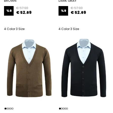
BROWN
DARK GRAY
€ 57.98
€ 57.98
%
9
%
9
€ 52.69
€ 52.69
4 Color 3 Size
4 Color 3 Size