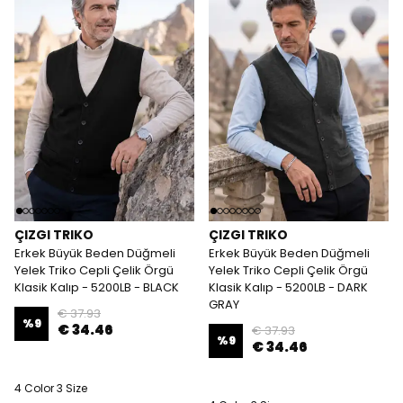
ÇIZGI TRIKO
ÇIZGI TRIKO
Erkek Büyük Beden Düğmeli
Erkek Büyük Beden Düğmeli
Yelek Triko Cepli Çelik Örgü
Yelek Triko Cepli Çelik Örgü
Klasik Kalıp - 5200LB - BLACK
Klasik Kalıp - 5200LB - DARK
GRAY
€ 37.93
%
9
€ 34.46
€ 37.93
%
9
€ 34.46
4 Color 3 Size