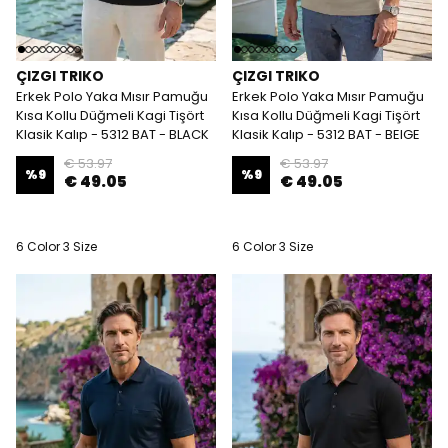
ÇIZGI TRIKO
ÇIZGI TRIKO
Erkek Polo Yaka Mısır Pamuğu
Erkek Polo Yaka Mısır Pamuğu
Kısa Kollu Düğmeli Kagi Tişört
Kısa Kollu Düğmeli Kagi Tişört
Klasik Kalıp - 5312 BAT - BLACK
Klasik Kalıp - 5312 BAT - BEIGE
€ 53.97
€ 53.97
%
9
%
9
€ 49.05
€ 49.05
6 Color 3 Size
6 Color 3 Size