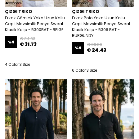
ÇIZGI TRIKO
ÇIZGI TRIKO
Erkek Gömlek Yaka Uzun Kollu
Erkek Polo Yaka Uzun Kollu
Cepli Mevsimlik Penye Sweat
Cepli Mevsimlik Penye Sweat
Klasik Kalıp - 5300BAT - BEIGE
Klasik Kalıp - 5306 BAT -
BURGUNDY
€ 34.83
%
9
€ 31.73
€ 26.80
%
9
€ 24.43
4 Color 3 Size
6 Color 3 Size