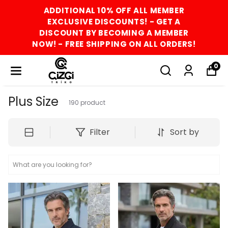
ADDITIONAL 10% OFF ALL MEMBER
EXCLUSIVE DISCOUNTS! - GET A
DISCOUNT BY BECOMING A MEMBER
NOW! - FREE SHIPPING ON ALL ORDERS!
0
Plus Size
190
product
Filter
Sort by