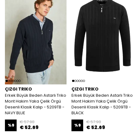
ÇIZGI TRIKO
ÇIZGI TRIKO
Erkek Büyük Beden Astarlı Triko
Erkek Büyük Beden Astarlı Triko
Mont Hakim Yaka Çelik Örgü
Mont Hakim Yaka Çelik Örgü
Desenli Klasik Kalıp - 5209TB -
Desenli Klasik Kalıp - 5209TB -
NAVY BLUE
BLACK
€ 57.98
€ 57.98
%
9
%
9
€ 52.69
€ 52.69