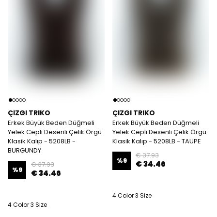
ÇIZGI TRIKO
ÇIZGI TRIKO
Erkek Büyük Beden Düğmeli
Erkek Büyük Beden Düğmeli
Yelek Cepli Desenli Çelik Örgü
Yelek Cepli Desenli Çelik Örgü
Klasik Kalıp - 5208LB -
Klasik Kalıp - 5208LB - TAUPE
BURGUNDY
€ 37.93
%
9
€ 34.46
€ 37.93
%
9
€ 34.46
4 Color 3 Size
4 Color 3 Size