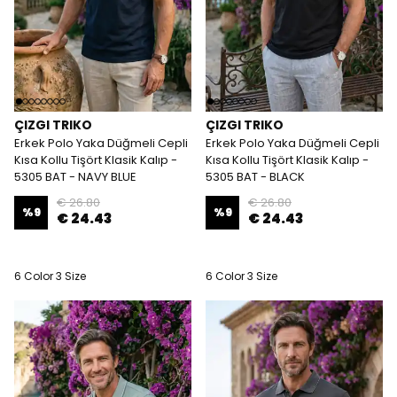
ÇIZGI TRIKO
ÇIZGI TRIKO
Erkek Polo Yaka Düğmeli Cepli
Erkek Polo Yaka Düğmeli Cepli
Kısa Kollu Tişört Klasik Kalıp -
Kısa Kollu Tişört Klasik Kalıp -
5305 BAT - NAVY BLUE
5305 BAT - BLACK
€ 26.80
€ 26.80
%
9
%
9
€ 24.43
€ 24.43
6 Color 3 Size
6 Color 3 Size