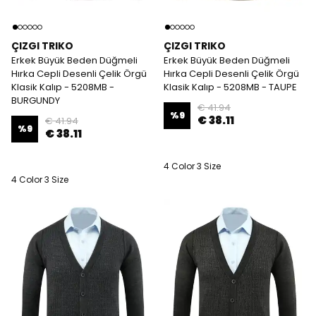
ÇIZGI TRIKO
ÇIZGI TRIKO
Erkek Büyük Beden Düğmeli
Erkek Büyük Beden Düğmeli
Hırka Cepli Desenli Çelik Örgü
Hırka Cepli Desenli Çelik Örgü
Klasik Kalıp - 5208MB -
Klasik Kalıp - 5208MB - TAUPE
BURGUNDY
€ 41.94
%
9
€ 38.11
€ 41.94
%
9
€ 38.11
4 Color 3 Size
4 Color 3 Size