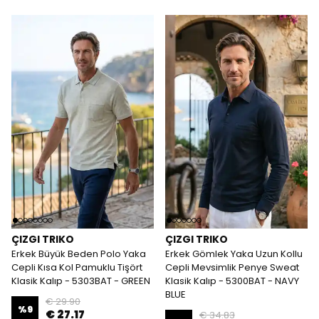
ÇIZGI TRIKO
ÇIZGI TRIKO
Erkek Büyük Beden Polo Yaka
Erkek Gömlek Yaka Uzun Kollu
Cepli Kısa Kol Pamuklu Tişört
Cepli Mevsimlik Penye Sweat
Klasik Kalıp - 5303BAT - GREEN
Klasik Kalıp - 5300BAT - NAVY
BLUE
€ 29.90
%
9
€ 27.17
€ 34.83