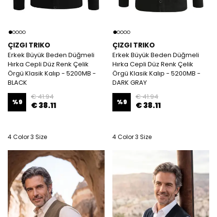
ÇIZGI TRIKO
ÇIZGI TRIKO
Erkek Büyük Beden Düğmeli
Erkek Büyük Beden Düğmeli
Hırka Cepli Düz Renk Çelik
Hırka Cepli Düz Renk Çelik
Örgü Klasik Kalıp - 5200MB -
Örgü Klasik Kalıp - 5200MB -
BLACK
DARK GRAY
€ 41.94
€ 41.94
%
9
%
9
€ 38.11
€ 38.11
4 Color 3 Size
4 Color 3 Size