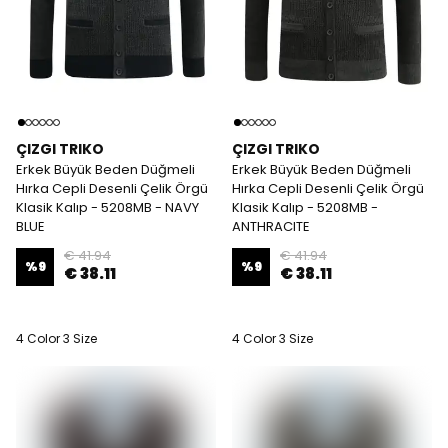
ÇIZGI TRIKO
ÇIZGI TRIKO
Erkek Büyük Beden Düğmeli
Erkek Büyük Beden Düğmeli
Hırka Cepli Desenli Çelik Örgü
Hırka Cepli Desenli Çelik Örgü
Klasik Kalıp - 5208MB - NAVY
Klasik Kalıp - 5208MB -
BLUE
ANTHRACITE
€ 41.94
€ 41.94
%
9
%
9
€ 38.11
€ 38.11
4 Color 3 Size
4 Color 3 Size