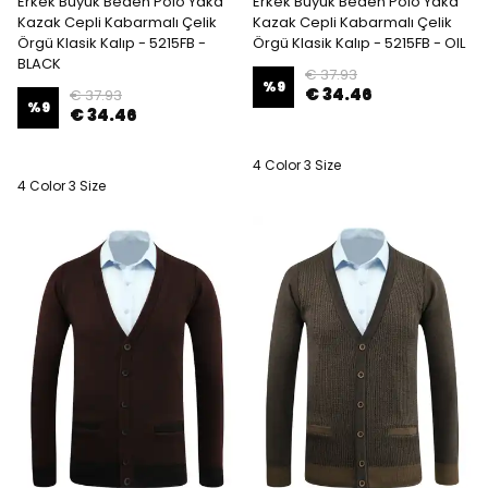
Erkek Büyük Beden Polo Yaka
Erkek Büyük Beden Polo Yaka
Kazak Cepli Kabarmalı Çelik
Kazak Cepli Kabarmalı Çelik
Örgü Klasik Kalıp - 5215FB -
Örgü Klasik Kalıp - 5215FB - OIL
BLACK
€ 37.93
%
9
€ 34.46
€ 37.93
%
9
€ 34.46
4 Color 3 Size
4 Color 3 Size