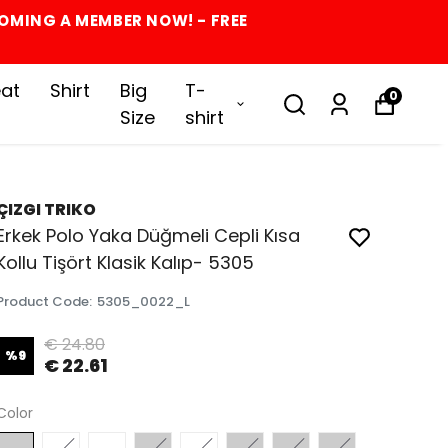
COMING A MEMBER NOW! - FREE
at
Shirt
Big
T-
0
Size
shirt
ÇIZGI TRIKO
Erkek Polo Yaka Düğmeli Cepli Kısa
Kollu Tişört Klasik Kalıp- 5305
Product Code
:
5305_0022_L
€ 24.80
%
9
€ 22.61
Color