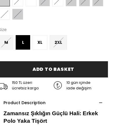
Size
M
L
XL
2XL
ADD TO BASKET
150 TL üzeri
10 gün içinde
ücretsiz kargo
iade değişim
Product Description
Zamansız Şıklığın Güçlü Hali: Erkek 
Polo Yaka Tişört