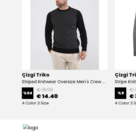
Çizgi Triko
Çizgi Tr
Erkek Astarlı Triko Mont Polo Yaka Çelik Örgü Desenli Klasik Kalıp - 5208P - BURGUNDY
Striped Knitwear Oversize Men's Crew Neck Knitwear Sweater Patterned Steel Knit Classic with Sleeve and Waist Elastic - BLACK
€ 31.00
€ 
%
54
%
9
€ 14.40
€ 
4 Color 3 Size
4 Color 3 S