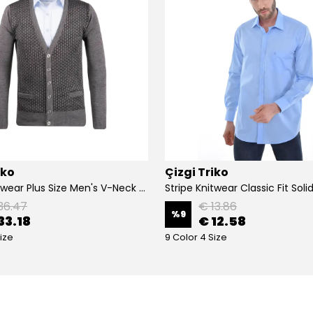
iko
Çizgi Triko
Stripe Knitwear Plus Size Men's V-Neck Knitwear Cardigan Buttoned Pocket Detailed Patterned Steel Knitted Classic Pattern - GREY
36.47
€ 13.86
%
9
33.18
€ 12.58
ize
9 Color 4 Size