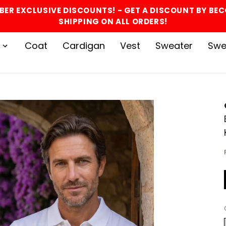
BER EXCLUSIVE DISCOUNTS! - GET A DISCOUNT BY BE
SHIPPING ON ALL ORDERS!
Coat
Cardigan
Vest
Sweater
Swe