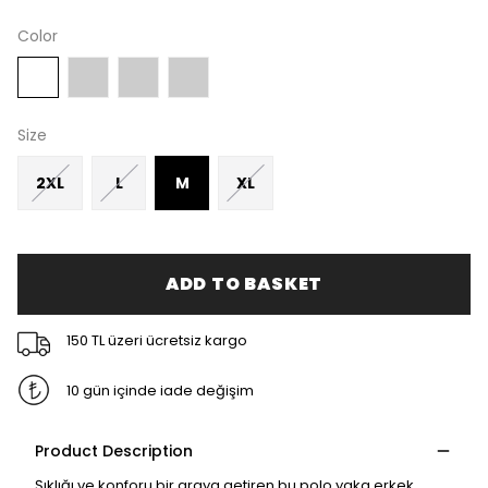
Color
Size
2XL
L
M
XL
ADD TO BASKET
150 TL üzeri ücretsiz kargo
10 gün içinde iade değişim
Product Description
Şıklığı ve konforu bir araya getiren bu polo yaka erkek