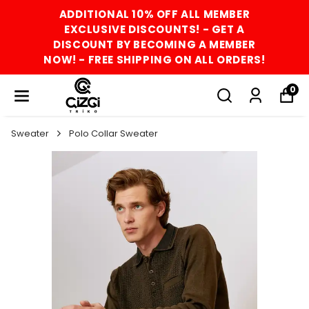
ADDITIONAL 10% OFF ALL MEMBER
EXCLUSIVE DISCOUNTS! - GET A
DISCOUNT BY BECOMING A MEMBER
NOW! - FREE SHIPPING ON ALL ORDERS!
0
Sweater
Polo Collar Sweater