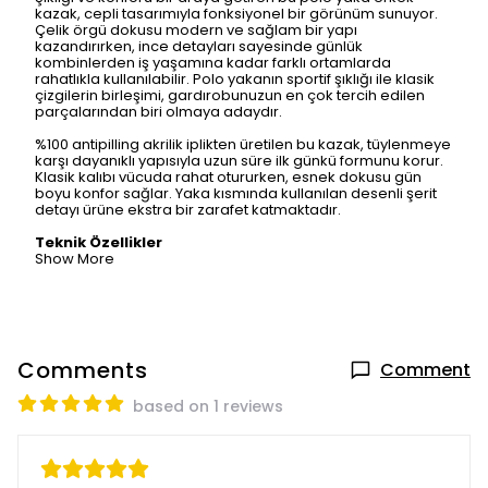
kazak, cepli tasarımıyla fonksiyonel bir görünüm sunuyor.
Çelik örgü dokusu modern ve sağlam bir yapı
kazandırırken, ince detayları sayesinde günlük
kombinlerden iş yaşamına kadar farklı ortamlarda
rahatlıkla kullanılabilir. Polo yakanın sportif şıklığı ile klasik
çizgilerin birleşimi, gardırobunuzun en çok tercih edilen
parçalarından biri olmaya adaydır.
%100 antipilling akrilik iplikten üretilen bu kazak, tüylenmeye
karşı dayanıklı yapısıyla uzun süre ilk günkü formunu korur.
Klasik kalıbı vücuda rahat otururken, esnek dokusu gün
boyu konfor sağlar. Yaka kısmında kullanılan desenli şerit
detayı ürüne ekstra bir zarafet katmaktadır.
Teknik Özellikler
Show More
Comments
Comment
based on 1 reviews