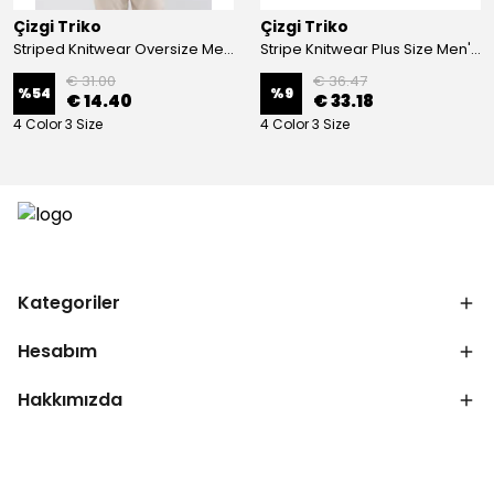
Çizgi Triko
Çizgi Triko
Striped Knitwear Oversize Men's Crew Neck Knitwear Sweater Patterned Steel Knit Classic with Sleeve and Waist Elastic - BLACK
Stripe Knitwear Plus Size Men's V-Neck Knitwear Cardigan Buttoned Pocket Detailed Patterned Steel Knitted Classic Pattern - GREY
€ 31.00
€ 36.47
%
54
%
9
€ 14.40
€ 33.18
4 Color 3 Size
4 Color 3 Size
Kategoriler
Hesabım
Hakkımızda