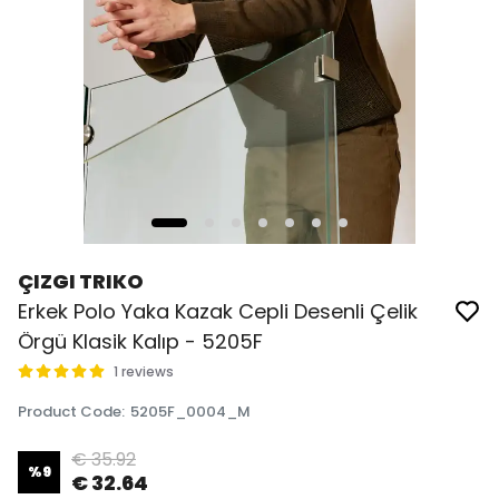
ÇIZGI TRIKO
Erkek Polo Yaka Kazak Cepli Desenli Çelik
Örgü Klasik Kalıp - 5205F
1 reviews
Product Code
:
5205F_0004_M
€ 35.92
%
9
€ 32.64