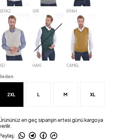
BEYAZ
GRİ
SİYAH
BEJ
HAKİ
CAMEL
Beden
2XL
L
M
XL
Ürününüz en geç siparişin ertesi günü kargoya
verilir.
Paylaş
: