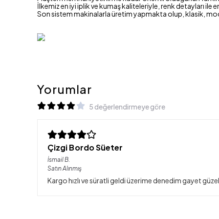
İlkemiz en iyi iplik ve kumaş kaliteleriyle, renk detayları ile 
Son sistem makinalarla üretim yapmakta olup, klasik, mo
Yorumlar
5 değerlendirmeye göre
Çizgi Bordo Süeter
İsmail
B.
Satın Alınmış
Kargo hızlı ve süratli geldi üzerime denedim gayet güz