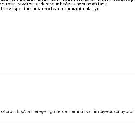
en güzelini zevkli bir tarzla sizlerin beğenisine sunmaktadır.
dern ve spor tarzlarda modaya imzamızı atmaktayız.
el oturdu..İnşAllah ilerleyen günlerde memnun kalırım diye düşünüyorum