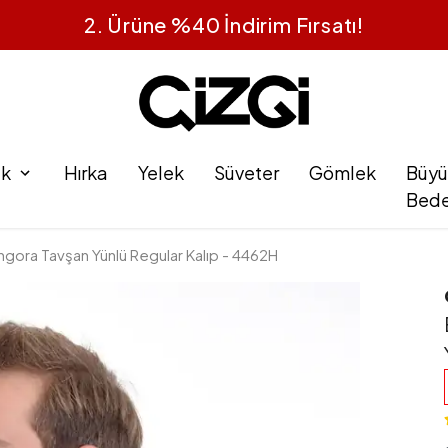
ak
Hırka
Yelek
Süveter
Gömlek
Büyü
Bed
ngora Tavşan Yünlü Regular Kalıp - 4462H