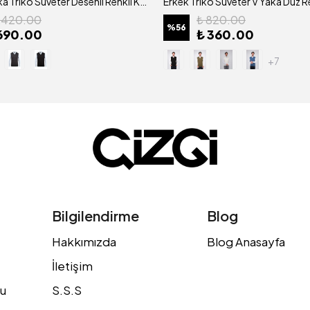
Erkek V Yaka Triko Süveter Desenli Renkli Kışlık Çelik Örgü Klasik Kalıp - 5010H
1,420.00
₺ 820.00
%
56
690.00
₺ 360.00
+7
Bilgilendirme
Blog
Hakkımızda
Blog Anasayfa
İletişim
u
S.S.S