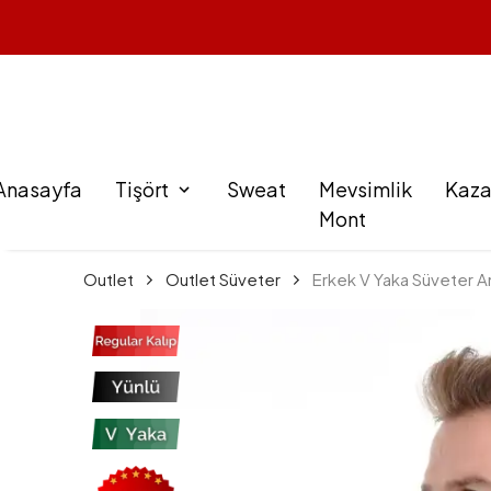
Anasayfa
Tişört
Sweat
Mevsimlik
Kaz
Mont
Outlet
Outlet Süveter
Erkek V Yaka Süveter A