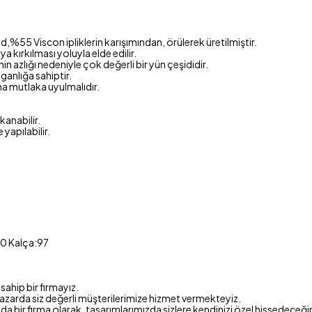
5 Viscon ipliklerin karışımından, örülerek üretilmiştir.
a kırkılması yoluyla elde edilir.
 azlığı nedeniyle çok değerli bir yün çeşididir.
ganlığa sahiptir.
na mutlaka uyulmalıdır.
anabilir.
yapılabilir.
80 Kalça:97
ahip bir firmayız.
azarda siz değerli müşterilerimize hizmet vermekteyiz.
 bir firma olarak, tasarımlarımızda sizlere kendinizi özel hissedeceği