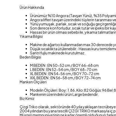
Ürün Hakkında
Ürünümüz %10 Angora (Tavşan Yünü), %35 Polyamid,%5
Angora lifleri tavşan üzerindeki tüylerin taranması vey
Yünü yumuşak, parlak, sıcak ve soğuğu geçirgenliğinin
Son derece konforludur, sıcak tutar ve ipeksi bir kay
Hassas bir ürün olması sebebi ile, yıkama talimatları
Yıkama Bilgisi
Makine de ağartıcı kullanmadan max 30 derecede yık
Düşük sıcaklıkta ütülenebilir.· Hassas kuru temizleme 
Santrifujlu makinede kurutulmaz.
Beden Bilgisi
M BEDEN : EN 50-52 cm / BOY 66-68 cm
L BEDEN : EN 52-54 cm / BOY 68-70 cm
XL BEDEN : EN 54-56 cm / BOY 70-72 cm
XXL BEDEN : EN 56-58 cm / BOY 72-74 cm
Manken Ölçüleri
Modelin Ölçüleri: Boy: 1.86, Kilo:82 Göğüs:96 Bel:
Mankenin üzerindeki ürün Large bedendir.
Biz Kimiz
Çizgi Triko olarak, sektöründe 40 yıla yaklaşan tecrübeye s
2004 yılından bu yana tescilli ÇİZGİ TRİKO markasıyla iç p
Müşteri memnuniyetinin ne kadar önemli olduğunun farkında