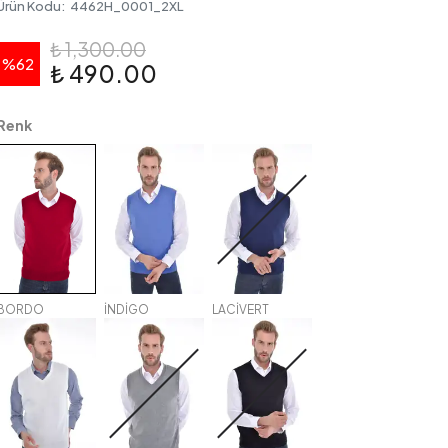
Ürün Kodu
:
4462H_0001_2XL
₺ 1,300.00
%
62
₺ 490.00
Renk
BORDO
İNDİGO
LACİVERT