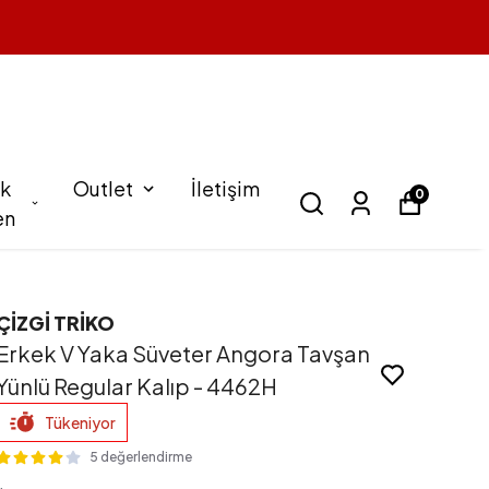
1 Alana 1 Bedava
k
Outlet
İletişim
0
en
ÇİZGİ TRİKO
Erkek V Yaka Süveter Angora Tavşan
Yünlü Regular Kalıp - 4462H
Tükeniyor
5 değerlendirme