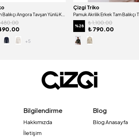
ko
Çizgi Triko
Erkek Yarım Balıkçı Angora Tavşan Yünlü Kazak Regular Kalıp - 4462B
1,480.00
₺ 1,100.00
%
28
490.00
₺ 790.00
+5
Bilgilendirme
Blog
Hakkımızda
Blog Anasayfa
İletişim