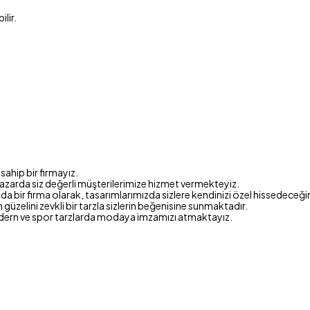
lir.
ahip bir firmayız.
azarda siz değerli müşterilerimize hizmet vermekteyiz.
 bir firma olarak, tasarımlarımızda sizlere kendinizi özel hissedeceği
en güzelini zevkli bir tarzla sizlerin beğenisine sunmaktadır.
dern ve spor tarzlarda modaya imzamızı atmaktayız.