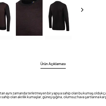
Ürün Açıklaması
tutan aynı zamanda terletmeyen bir yapıya sahip olan bu kumaş oldukça 
e sahip olan akrilik kumaşlar, güneş ışığına, olumsuz hava şartlarına kar