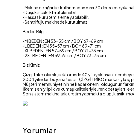
· Makine de ağartıcı kullanmadan max 30 derecede yıkanabi
· Düşük sıcaklıkta ütülenebilir.
· Hassas kuru temizleme yapılabilir.
· Santrifujlu makinede kurutulmaz.
Beden Bilgisi
· M BEDEN : EN 53-55 cm / BOY 67-69 cm
· L BEDEN : EN 55-57 cm / BOY 69-71 cm
· XL BEDEN : EN 57-59 cm / BOY 71-73 cm
· 2XL BEDEN : EN 59-61 cm / BOY 73-75 cm
Biz Kimiz
Çizgi Triko olarak, sektöründe 40 yıla yaklaşan tecrübeye s
2004 yılından bu yana tescilli ÇİZGİ TRİKO markasıyla iç p
Müşteri memnuniyetinin ne kadar önemli olduğunun farkında
İlkemiz en iyi iplik ve kumaş kaliteleriyle, renk detayları ile 
Son sistem makinalarla üretim yapmakta olup, klasik, mo
Yorumlar