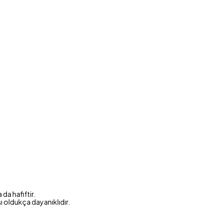
da hafiftir.
şı oldukça dayanıklıdır.