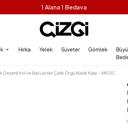
1 Alana 1 Bedava
ak
Hırka
Yelek
Süveter
Gömlek
Büyü
Bed
ak Desenli Kol ve Bel Lastikli Çelik Örgü Klasik Kalıp - 4803C