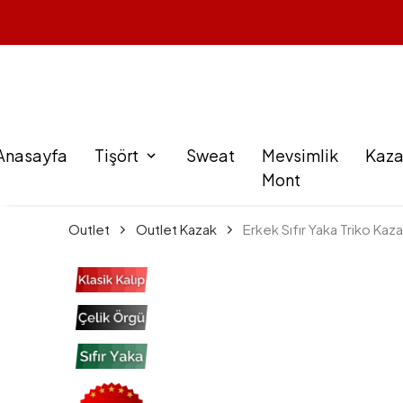
Anasayfa
Tişört
Sweat
Mevsimlik
Kaz
Mont
Outlet
Outlet Kazak
Erkek Sıfır Yaka Triko Kaz