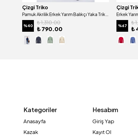
Çizgi Triko
Çizgi Tri
Erkek Yarım Balıkçı Yaka Pamuklu Triko Kazak Desenli Kol Ve Bel Lastikli - 4454B
Pamuk Akrilik Erkek Yarım Balıkçı Yaka Triko Kazak Desenli Kol ve Bel Lastikli Regular Kalıp - 5021B
₺ 1,310.00
₺ 
%
40
%
67
₺ 790.00
₺ 
Kategoriler
Hesabım
Anasayfa
Giriş Yap
Kazak
Kayıt Ol