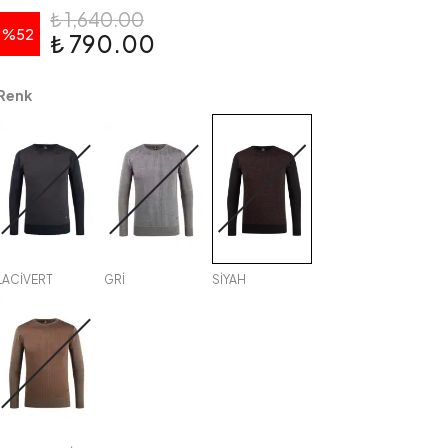
₺ 1,640.00
%
52
₺ 790.00
Renk
LACİVERT
GRİ
SİYAH