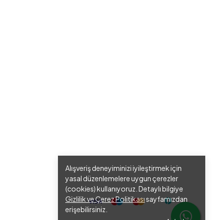
Alışveriş deneyiminizi iyileştirmek için
yasal düzenlemelere uygun çerezler
(cookies) kullanıyoruz. Detaylı bilgiye
Gizlilik ve Çerez Politikası
sayfamızdan
erişebilirsiniz.