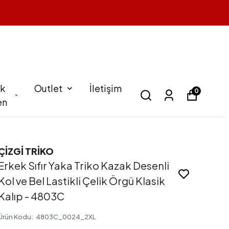
k
Outlet
İletişim
0
en
ÇİZGİ TRİKO
Erkek Sıfır Yaka Triko Kazak Desenli
Kol ve Bel Lastikli Çelik Örgü Klasik
Kalıp - 4803C
Ürün Kodu
:
4803C_0024_2XL