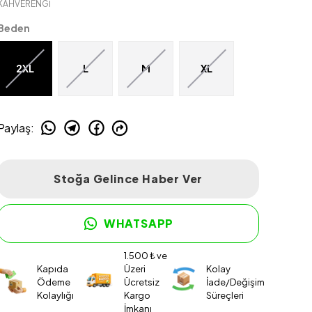
KAHVERENGİ
Beden
2XL
L
M
XL
Paylaş
:
Stoğa Gelince Haber Ver
WHATSAPP
1.500 ₺ ve
Kapıda
Üzeri
Kolay
Ödeme
Ücretsiz
İade/Değişim
Kolaylığı
Kargo
Süreçleri
İmkanı