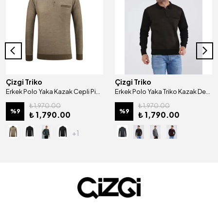
Çizgi Triko
Çizgi Triko
Erkek Polo Yaka Kazak Cepli Pike Desen Çelik Örgü Klasik Kalıp - 5214F
Erkek Polo Yaka Triko Kazak Desenli Kol Ve Bel Lastikli Çelik Örgü Klasik Kalıp - 4603F
₺ 1,970.00
₺ 1,970.00
%
9
%
9
₺ 1,790.00
₺ 1,790.00
+1