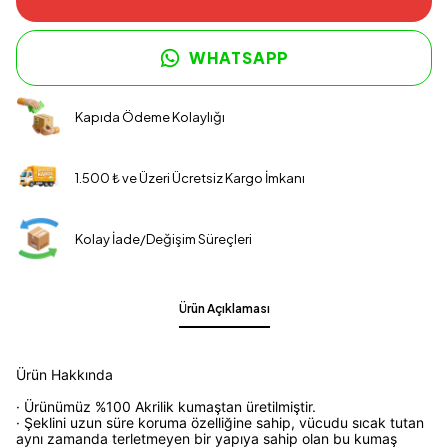
WHATSAPP
Kapıda Ödeme Kolaylığı
1.500 ₺ ve Üzeri Ücretsiz Kargo İmkanı
Kolay İade/Değişim Süreçleri
Ürün Açıklaması
Ürün Hakkında
· Ürünümüz %100 Akrilik kumaştan üretilmiştir.
· Şeklini uzun süre koruma özelliğine sahip, vücudu sıcak tutan
aynı zamanda terletmeyen bir yapıya sahip olan bu kumaş