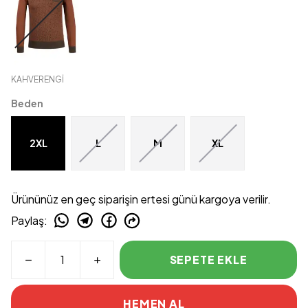
KAHVERENGİ
Beden
2XL
L
M
XL
Ürününüz en geç siparişin ertesi günü kargoya verilir.
Paylaş
:
SEPETE EKLE
HEMEN AL