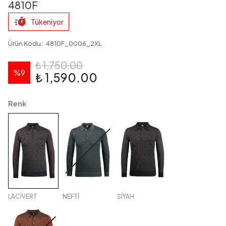
4810F
Tükeniyor
Ürün Kodu
:
4810F_0006_2XL
₺ 1,750.00
%
9
₺ 1,590.00
Renk
LACİVERT
NEFTİ
SİYAH