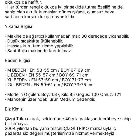
oldukça da hafiftir.
· Her türden rengi oldukça iyi bir şekilde tutma özelliğine de
sahip olan akrilik kumaşlar, güneş ışığına, olumsuz hava
şartlarına karşı oldukça dayanıklıdır.
Yıkama Bilgisi
· Makine de ağartıcı kullanmadan max 30 derecede yıkanabilir.
· Düşük sıcaklıkta ütülenebilir.
· Hassas kuru temizleme yapılabilir.
· Santrifujlu makinede kurutulmaz.
Beden Bilgisi
· M BEDEN : EN 53-55 cm / BOY 67-69 cm
· L BEDEN : EN 55-57 cm / BOY 69-71 cm
· XL BEDEN : EN 57-59 cm / BOY 71-73 cm
· 2XL BEDEN : EN 59-61 cm / BOY 73-75 cm
· Modelin Ölçüleri: Boy: 1.87, Kilo:85 Göğüs: 100 Omuz: 121
· Mankenin üzerindeki ürün Medium bedendir.
Biz Kimiz
Çizgi Triko olarak, sektöründe 40 yıla yaklaşan tecrübeye sahip
bir firmayız.
2004 yılından bu yana tescilli ÇİZGİ TRİKO markasıyla iç
pazarda siz değerli müşterilerimize hizmet vermekteyiz.