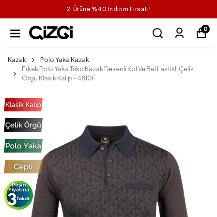
2. Ürüne %40 İndirim Fırsatı!
0
Kazak
Polo Yaka Kazak
Erkek Polo Yaka Triko Kazak Desenli Kol Ve Bel Lastikli Çelik
Örgü Klasik Kalıp - 4810F