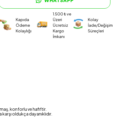
WHATSAPP
1.500 ₺ ve
Kapıda
Üzeri
Kolay
Ödeme
Ücretsiz
İade/Değişim
Kolaylığı
Kargo
Süreçleri
İmkanı
aş, konforlu ve hafiftir.
a karşı oldukça dayanıklıdır.