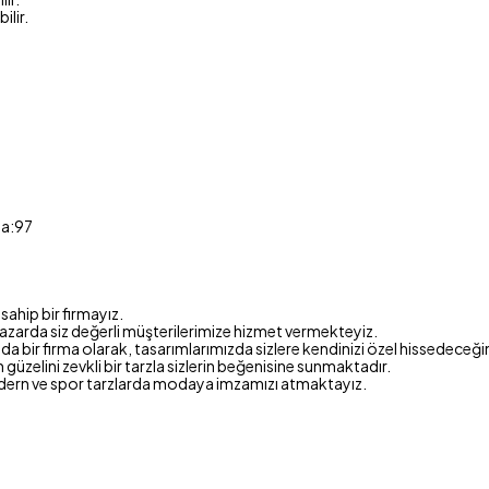
ilir.
ça:97
ahip bir firmayız.
azarda siz değerli müşterilerimize hizmet vermekteyiz.
 bir firma olarak, tasarımlarımızda sizlere kendinizi özel hissedeceği
en güzelini zevkli bir tarzla sizlerin beğenisine sunmaktadır.
dern ve spor tarzlarda modaya imzamızı atmaktayız.