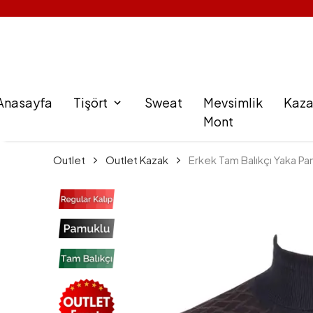
Anasayfa
Tişört
Sweat
Mevsimlik
Kaz
Mont
Outlet
Outlet Kazak
Erkek Tam Balıkçı Yaka Pam