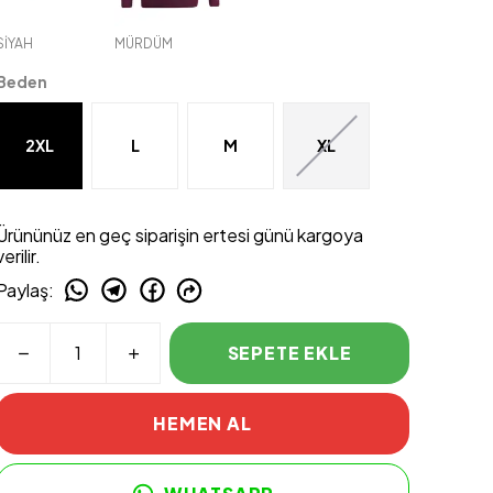
SİYAH
MÜRDÜM
Beden
2XL
L
M
XL
Ürününüz en geç siparişin ertesi günü kargoya
verilir.
Paylaş
:
SEPETE EKLE
HEMEN AL