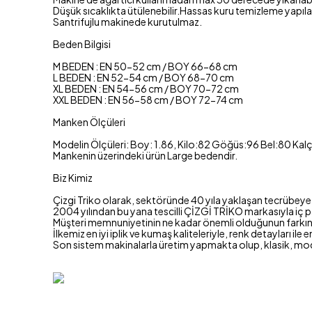
Düşük sıcaklıkta ütülenebilir.Hassas kuru temizleme yapılab
Santrifujlu makinede kurutulmaz.
Beden Bilgisi
M BEDEN : EN 50-52 cm / BOY 66-68 cm
L BEDEN : EN 52-54 cm / BOY 68-70 cm
XL BEDEN : EN 54-56 cm / BOY 70-72 cm
XXL BEDEN : EN 56-58 cm / BOY 72-74 cm
Manken Ölçüleri
Modelin Ölçüleri: Boy: 1.86, Kilo:82 Göğüs:96 Bel:80 Kal
Mankenin üzerindeki ürün Large bedendir.
Biz Kimiz
Çizgi Triko olarak, sektöründe 40 yıla yaklaşan tecrübeye s
2004 yılından bu yana tescilli ÇİZGİ TRİKO markasıyla iç p
Müşteri memnuniyetinin ne kadar önemli olduğunun farkında
İlkemiz en iyi iplik ve kumaş kaliteleriyle, renk detayları ile 
Son sistem makinalarla üretim yapmakta olup, klasik, mo