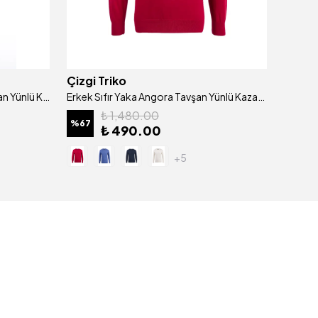
Çizgi Triko
Çizgi 
Erkek V Yaka Beyaz Angora Tavşan Yünlü Kazak Regular Kalıp - 4462D
Erkek Sıfır Yaka Angora Tavşan Yünlü Kazak Regular Kalıp - 4462C
₺ 1,480.00
%
67
%
57
₺ 490.00
+5