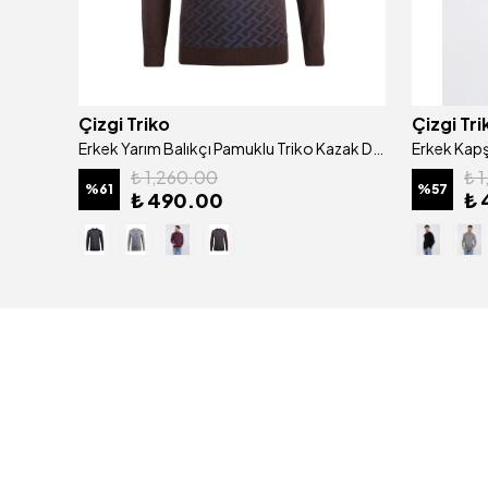
Çizgi Triko
Çizgi Tri
Pamuk Akrilik Erkek Sıfır Yaka Triko Kazak Desenli Kol ve Bel Lastikli Regular Kalıp - 5019C
Erkek Yarım Balıkçı Pamuklu Triko Kazak Desenli Kol Ve Bel Lastikli Regular Kalıp - 4660B
₺ 1,260.00
₺ 
%
61
%
57
₺ 490.00
₺ 