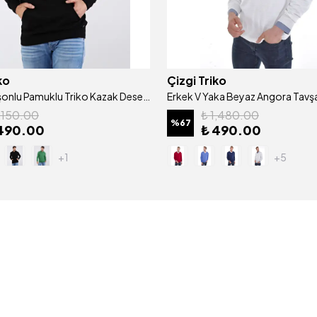
ko
Çizgi Triko
Erkek Kapşonlu Pamuklu Triko Kazak Desenli Kol Ve Bel Lastikli Dokuma Regular Kalıp - 4668V
1,150.00
₺ 1,480.00
%
67
490.00
₺ 490.00
+1
+5