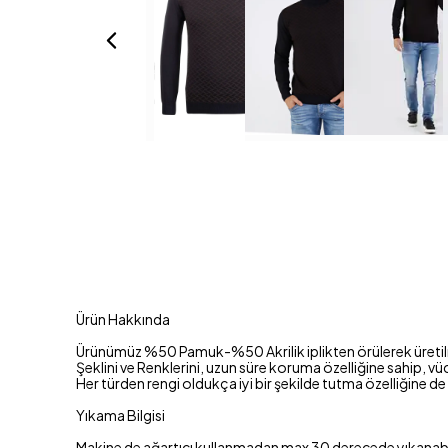
Ürün Hakkında
Ürünümüz %50 Pamuk-%50 Akrilik iplikten örülerek üretilm
Şeklini ve Renklerini, uzun süre koruma özelliğine sahip, v
Her türden rengi oldukça iyi bir şekilde tutma özelliğine de
Yıkama Bilgisi
Makine de ağartıcı kullanmadan max 30 derecede yıkanabil