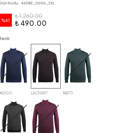
Ürün Kodu
:
4658E_0006_2XL
₺ 1,260.00
%
61
₺ 490.00
Renk
İNDİGO
LACİVERT
NEFTİ