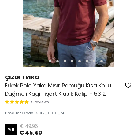
ÇIZGI TRIKO
Erkek Polo Yaka Mısır Pamuğu Kısa Kollu
Düğmeli Kagi Tişört Klasik Kalıp - 5312
5 reviews
Product Code
:
5312_0001_M
€ 49.96
%
9
€ 45.40