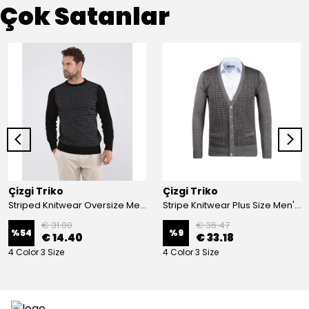
Çok Satanlar
Çizgi Triko
Çizgi Triko
Striped Knitwear Oversize Men's Crew Neck Knitwear Sweater Patterned Steel Knit Classic with Sleeve and Waist Elastic - BLACK
Stripe Knitwear Plus Size Men's V-Neck Knitwear Cardigan Buttoned Pocket Detailed Patterned Steel Knitted Classic Pattern - GREY
€ 31.00
€ 36.47
%
54
%
9
€ 14.40
€ 33.18
4 Color 3 Size
4 Color 3 Size