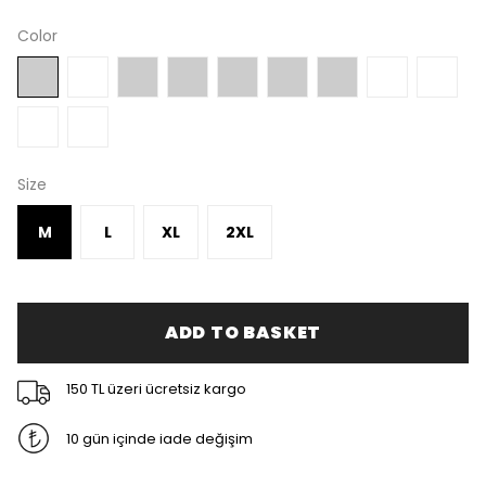
Color
Size
M
L
XL
2XL
ADD TO BASKET
150 TL üzeri ücretsiz kargo
10 gün içinde iade değişim