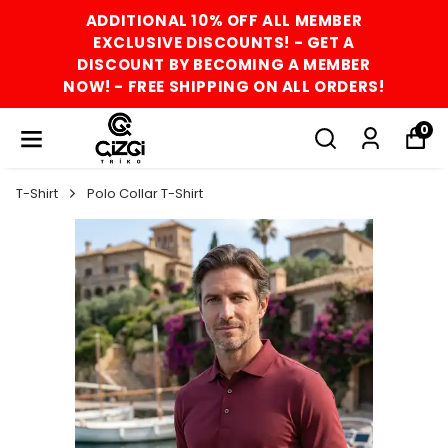
ADDITIONAL 10% OFF ALL MEMBER
EXCLUSIVE DISCOUNTS! - GET A
DISCOUNT BY BECOMING A MEMBER
NOW! - FREE SHIPPING ON ALL ORDERS!
0
T-Shirt
Polo Collar T-Shirt