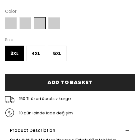
Color
Size
3XL
4XL
5XL
ADD TO BASKET
150 TL üzeri ücretsiz kargo
10 gün içinde iade değişim
Product Description