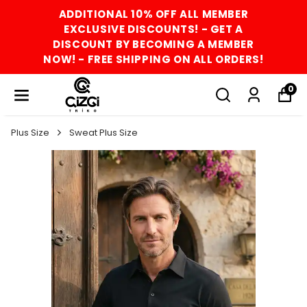
ADDITIONAL 10% OFF ALL MEMBER
EXCLUSIVE DISCOUNTS! - GET A
DISCOUNT BY BECOMING A MEMBER
NOW! - FREE SHIPPING ON ALL ORDERS!
0
Plus Size
Sweat Plus Size