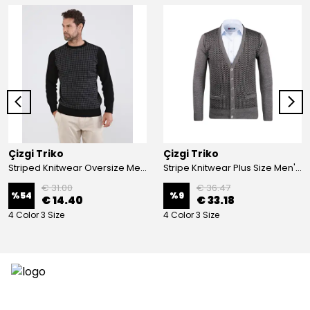
Çizgi Triko
Çizgi Triko
Striped Knitwear Oversize Men's Crew Neck Knitwear Sweater Patterned Steel Knit Classic with Sleeve and Waist Elastic - BLACK
Stripe Knitwear Plus Size Men's V-Neck Knitwear Cardigan Buttoned Pocket Detailed Patterned Steel Knitted Classic Pattern - GREY
€ 31.00
€ 36.47
%
54
%
9
€ 14.40
€ 33.18
4 Color 3 Size
4 Color 3 Size