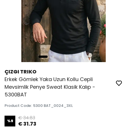
ÇIZGI TRIKO
Erkek Gömlek Yaka Uzun Kollu Cepli
Mevsimlik Penye Sweat Klasik Kalıp -
5300BAT
Product Code
:
5300 BAT_0024_3XL
€ 34.83
%
9
€ 31.73