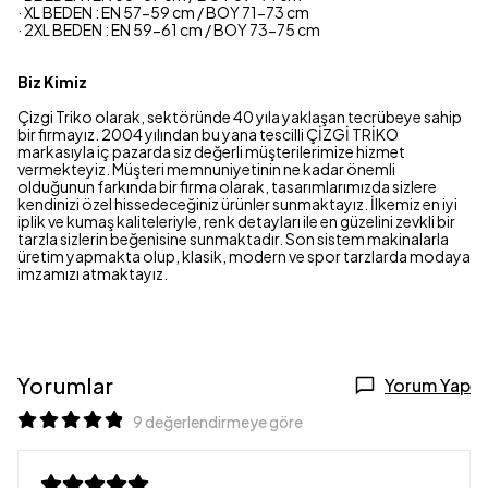
· XL BEDEN : EN 57-59 cm / BOY 71-73 cm
· 2XL BEDEN : EN 59-61 cm / BOY 73-75 cm
Biz Kimiz
Çizgi Triko olarak, sektöründe 40 yıla yaklaşan tecrübeye sahip
bir firmayız. 2004 yılından bu yana tescilli ÇİZGİ TRİKO
markasıyla iç pazarda siz değerli müşterilerimize hizmet
vermekteyiz. Müşteri memnuniyetinin ne kadar önemli
olduğunun farkında bir firma olarak, tasarımlarımızda sizlere
kendinizi özel hissedeceğiniz ürünler sunmaktayız. İlkemiz en iyi
iplik ve kumaş kaliteleriyle, renk detayları ile en güzelini zevkli bir
tarzla sizlerin beğenisine sunmaktadır. Son sistem makinalarla
üretim yapmakta olup, klasik, modern ve spor tarzlarda modaya
imzamızı atmaktayız.
Yorumlar
Yorum Yap
9 değerlendirmeye göre