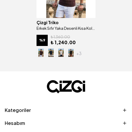
Çizgi Triko
Erkek Sıfır Yaka Desenli Kısa Kollu Yazlık Triko Tişört Klasik Kalıp - 5315
₺ 1,360.00
%
9
₺ 1,240.00
+3
Kategoriler
Hesabım