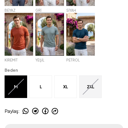
BEYAZ
GRİ
SİYAH
KİREMİT
YEŞİL
PETROL
Beden
M
L
XL
2XL
Paylaş
: