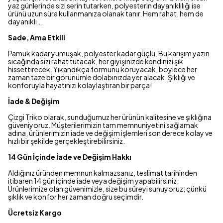
yaz günlerinde sizi serin tutarken, polyesterin dayanıklılığı ise
ürünü uzun süre kullanmanıza olanak tanır. Hem rahat, hem de
dayanıklı…
Sade, Ama Etkili
Pamuk kadar yumuşak, polyester kadar güçlü. Bu karışım yazın
sıcağında sizi rahat tutacak, her giyişinizde kendinizi şık
hissettirecek. Yıkandıkça formunu koruyacak, böylece her
zaman taze bir görünümle dolabınızda yer alacak. Şıklığı ve
konforuyla hayatınızı kolaylaştıran bir parça!
İade & Değişim
Çizgi Triko olarak, sunduğumuz her ürünün kalitesine ve şıklığına
güveniyoruz. Müşterilerimizin tam memnuniyetini sağlamak
adına, ürünlerimizin iade ve değişim işlemleri son derece kolay ve
hızlı bir şekilde gerçekleştirebilirsiniz.
14 Gün İçinde İade ve Değişim Hakkı
Aldığınız üründen memnun kalmazsanız, teslimat tarihinden
itibaren 14 gün içinde iade veya değişim yapabilirsiniz.
Ürünlerimize olan güvenimizle, size bu süreyi sunuyoruz; çünkü
şıklık ve konfor her zaman doğru seçimdir.
Ücretsiz Kargo