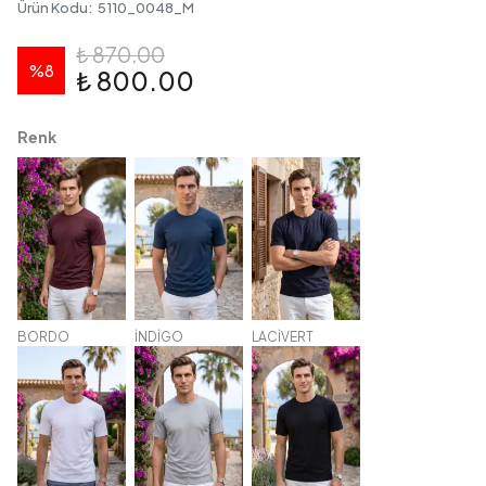
Ürün Kodu
:
5110_0048_M
₺ 870.00
%
8
₺ 800.00
Renk
BORDO
İNDİGO
LACİVERT