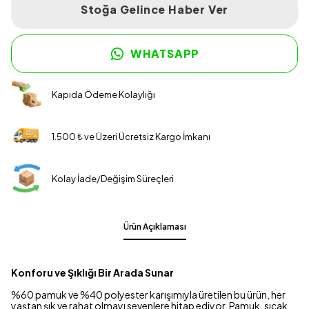
Stoğa Gelince Haber Ver
WHATSAPP
Kapıda Ödeme Kolaylığı
1.500 ₺ ve Üzeri Ücretsiz Kargo İmkanı
Kolay İade/Değişim Süreçleri
Ürün Açıklaması
Konforu ve Şıklığı Bir Arada Sunar
%60 pamuk ve %40 polyester karışımıyla üretilen bu ürün, her
yaştan şık ve rahat olmayı sevenlere hitap ediyor. Pamuk, sıcak