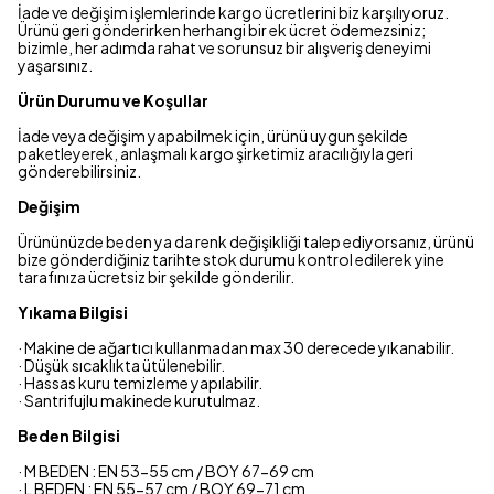
İade ve değişim işlemlerinde kargo ücretlerini biz karşılıyoruz.
Ürünü geri gönderirken herhangi bir ek ücret ödemezsiniz;
bizimle, her adımda rahat ve sorunsuz bir alışveriş deneyimi
yaşarsınız.
Ürün Durumu ve Koşullar
İade veya değişim yapabilmek için, ürünü uygun şekilde
paketleyerek, anlaşmalı kargo şirketimiz aracılığıyla geri
gönderebilirsiniz.
Değişim
Ürününüzde beden ya da renk değişikliği talep ediyorsanız, ürünü
bize gönderdiğiniz tarihte stok durumu kontrol edilerek yine
tarafınıza ücretsiz bir şekilde gönderilir.
Yıkama Bilgisi
· Makine de ağartıcı kullanmadan max 30 derecede yıkanabilir.
· Düşük sıcaklıkta ütülenebilir.
· Hassas kuru temizleme yapılabilir.
· Santrifujlu makinede kurutulmaz.
Beden Bilgisi
· M BEDEN : EN 53-55 cm / BOY 67-69 cm
· L BEDEN : EN 55-57 cm / BOY 69-71 cm