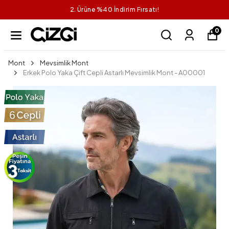
2. Ürüne %40 İndirim Fırsatı!
0
Mont
Mevsimlik Mont
Erkek Polo Yaka Çift Cepli Astarlı Mevsimlik Mont - A00001