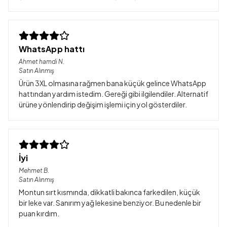
WhatsApp hattı
Ahmet hamdi
N.
Satın Alınmış
Ürün 3XL olmasına rağmen bana küçük gelince WhatsApp
hattından yardım istedim. Gereği gibi ilgilendiler. Alternatif
ürüne yönlendirip değişim işlemi için yol gösterdiler.
İyi
Mehmet
B.
Satın Alınmış
Montun sırt kısmında, dikkatli bakınca farkedilen, küçük
bir leke var. Sanırım yağ lekesine benziyor. Bu nedenle bir
puan kırdım.