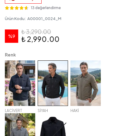
13 değerlendirme
Ürün Kodu
:
A00001_0024_M
₺ 3,290.00
%
9
₺ 2,990.00
Renk
LACİVERT
SİYAH
HAKİ