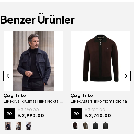
Benzer Ürünler
Çizgi Triko
Çizgi Triko
Erkek Kışlık Kumaş Hırka Noktalı Desenli Klasik Kalıp - 5233G
Erkek Astarlı Triko Mont Polo Yaka Çelik Örgü Desenli Klasik Kalıp - 5208P
₺ 3,290.00
₺ 3,010.00
%
9
%
9
₺ 2,990.00
₺ 2,740.00