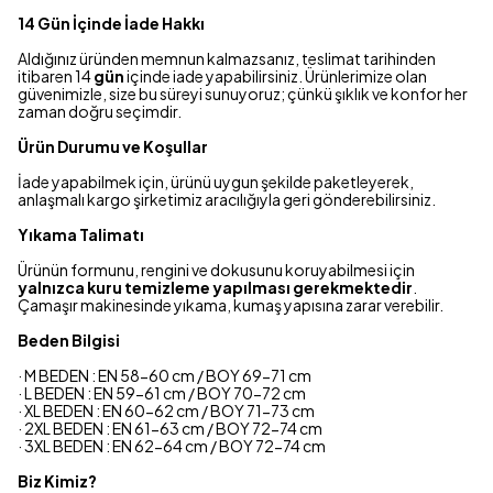
14 Gün İçinde İade Hakkı
Aldığınız üründen memnun kalmazsanız, teslimat tarihinden
itibaren 14
gün
içinde iade yapabilirsiniz. Ürünlerimize olan
güvenimizle, size bu süreyi sunuyoruz; çünkü şıklık ve konfor her
zaman doğru seçimdir.
Ürün Durumu ve Koşullar
İade yapabilmek için, ürünü uygun şekilde paketleyerek,
anlaşmalı kargo şirketimiz aracılığıyla geri gönderebilirsiniz.
Yıkama Talimatı
Ürünün formunu, rengini ve dokusunu koruyabilmesi için
yalnızca kuru temizleme yapılması gerekmektedir
.
Çamaşır makinesinde yıkama, kumaş yapısına zarar verebilir.
Beden Bilgisi
· M BEDEN : EN 58-60 cm / BOY 69-71 cm
· L BEDEN : EN 59-61 cm / BOY 70-72 cm
· XL BEDEN : EN 60-62 cm / BOY 71-73 cm
· 2XL BEDEN : EN 61-63 cm / BOY 72-74 cm
· 3XL BEDEN : EN 62-64 cm / BOY 72-74 cm
Biz Kimiz?