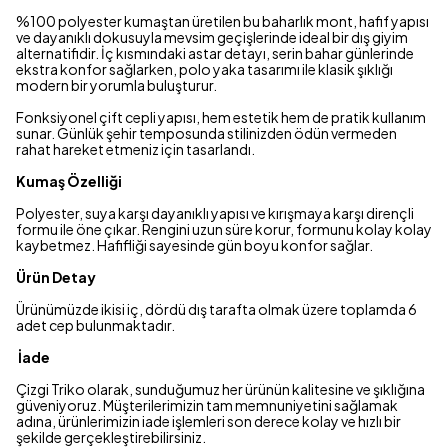
%100 polyester kumaştan üretilen bu baharlık mont, hafif yapısı
ve dayanıklı dokusuyla mevsim geçişlerinde ideal bir dış giyim
alternatifidir. İç kısmındaki astar detayı, serin bahar günlerinde
ekstra konfor sağlarken, polo yaka tasarımı ile klasik şıklığı
modern bir yorumla buluşturur.
Fonksiyonel çift cepli yapısı, hem estetik hem de pratik kullanım
sunar. Günlük şehir temposunda stilinizden ödün vermeden
rahat hareket etmeniz için tasarlandı.
Kumaş Özelliği
Polyester, suya karşı dayanıklı yapısı ve kırışmaya karşı dirençli
formu ile öne çıkar. Rengini uzun süre korur, formunu kolay kolay
kaybetmez. Hafifliği sayesinde gün boyu konfor sağlar.
Ürün Detay
Ürünümüzde ikisi iç, dördü dış tarafta olmak üzere toplamda 6
adet cep bulunmaktadır.
İade
Çizgi Triko olarak, sunduğumuz her ürünün kalitesine ve şıklığına
güveniyoruz. Müşterilerimizin tam memnuniyetini sağlamak
adına, ürünlerimizin iade işlemleri son derece kolay ve hızlı bir
şekilde gerçekleştirebilirsiniz.