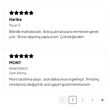
Harika
Murat
Ö.
Bilindik markalara iki , iki buçuk katı para vermenize gerek
yok . İlk kez alışveriş yapıyorum. Çok beğendim.
MONT
NİHAT KAYA
D.
Satın Alınmış
Mont tarafıma ulaştı . ürün daha önce xl gelmişti , firma hiç
teredütsüz değiştirdi. ürün gayet güzel memnunum ..
1
2
3