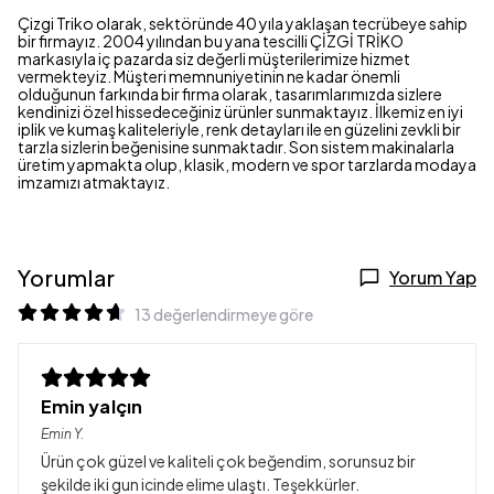
Çizgi Triko olarak, sektöründe 40 yıla yaklaşan tecrübeye sahip
bir firmayız. 2004 yılından bu yana tescilli ÇİZGİ TRİKO
markasıyla iç pazarda siz değerli müşterilerimize hizmet
vermekteyiz. Müşteri memnuniyetinin ne kadar önemli
olduğunun farkında bir firma olarak, tasarımlarımızda sizlere
kendinizi özel hissedeceğiniz ürünler sunmaktayız. İlkemiz en iyi
iplik ve kumaş kaliteleriyle, renk detayları ile en güzelini zevkli bir
tarzla sizlerin beğenisine sunmaktadır. Son sistem makinalarla
üretim yapmakta olup, klasik, modern ve spor tarzlarda modaya
imzamızı atmaktayız.
Yorumlar
Yorum Yap
13 değerlendirmeye göre
Emin yalçın
Emin
Y.
Ürün çok güzel ve kaliteli çok beğendim, sorunsuz bir
şekilde iki gun icinde elime ulaştı. Teşekkürler.