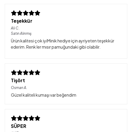
Teşekkür
Ali
C.
Satın Alınmış
Ürün kalitesi çok iyiMinik hediye için ayriyeten teşekkür
ederim. Renk ler mısır pamuğundaki gibi olabilir.
Tişört
Osman
A.
Güzel kaliteli kumaşı var beğendim
SÜPER