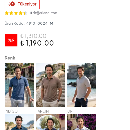
Tükeniyor
11 değerlendirme
Ürün Kodu
:
4910_0024_M
₺ 1,310.00
%
9
₺ 1,190.00
Renk
İNDİGO
TARÇIN
GRİ