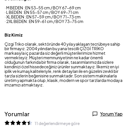
· M BEDEN : EN 53-55 cm / BOY 67-69 cm
· L BEDEN : EN 55-57 cm / BOY 69-71 cm
· XL BEDEN : EN 57-59 cm / BOY 71-73 cm
· 2XL BEDEN : EN 59-61 cm / BOY 73-75 cm
Biz Kimiz
Çizgi Triko olarak, sektöründe 40 yıla yaklaşan tecrübeye sahip
bir firmayız. 2004 yılından bu yana tescilli ÇİZGİ TRİKO
markasıyla iç pazarda siz değerli müşterilerimize hizmet
vermekteyiz. Müşteri memnuniyetinin ne kadar önemli
olduğunun farkında bir firma olarak, tasarımlarımızda sizlere
kendinizi özel hissedeceğiniz ürünler sunmaktayız. İlkemiz en iyi
iplik ve kumaş kaliteleriyle, renk detayları ile en güzelini zevkli bir
tarzla sizlerin beğenisine sunmaktadır. Son sistem makinalarla
üretim yapmakta olup, klasik, modern ve spor tarzlarda modaya
imzamızı atmaktayız.
Yorumlar
Yorum Yap
11 değerlendirmeye göre