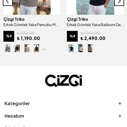
Çizgi Triko
Çizgi Triko
Erkek Gömlek Yaka Pamuklu Merserize Kendinden Desenli Jakarlı Klasik Kalıp Tişört - 5108
Erkek Gömlek Yaka Balıksırtı Desenli Mısır Pamuğu Merserize Kagi Tişört Klasik Kalıp - 5321
₺ 1,310.00
₺ 2,740.00
%
9
%
9
₺ 1,190.00
₺ 2,490.00
+1
Kategoriler
Hesabım