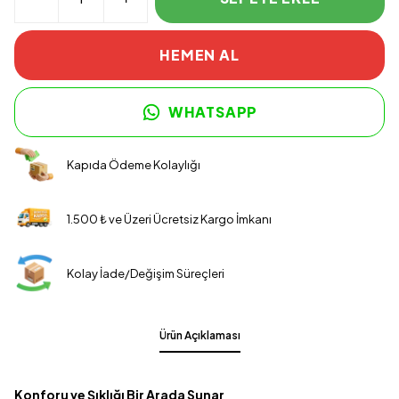
HEMEN AL
WHATSAPP
Kapıda Ödeme Kolaylığı
1.500 ₺ ve Üzeri Ücretsiz Kargo İmkanı
Kolay İade/Değişim Süreçleri
Ürün Açıklaması
Konforu ve Şıklığı Bir Arada Sunar