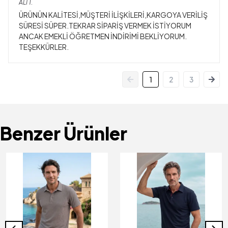
ALİ
T.
ÜRÜNÜN KALİTESİ,MÜŞTERİ İLİŞKİLERİ,KARGOYA VERİLİŞ
SÜRESİ SÜPER.TEKRAR SİPARİŞ VERMEK İSTİYORUM
ANCAK EMEKLİ ÖĞRETMEN İNDİRİMİ BEKLİYORUM.
TEŞEKKÜRLER.
1
2
3
Benzer Ürünler