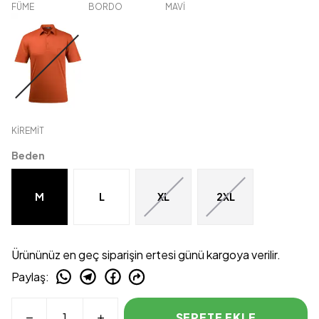
FÜME
BORDO
MAVİ
KİREMİT
Beden
M
L
XL
2XL
Ürününüz en geç siparişin ertesi günü kargoya verilir.
Paylaş
:
SEPETE EKLE