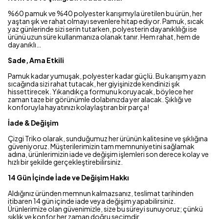
%60 pamuk ve %40 polyester karışımıyla üretilen bu ürün, her
yaştan şık ve rahat olmayı sevenlere hitap ediyor. Pamuk, sıcak
yaz günlerinde sizi serin tutarken, polyesterin dayanıklılığı ise
ürünü uzun süre kullanmanıza olanak tanır. Hem rahat, hem de
dayanıklı…
Sade, Ama Etkili
Pamuk kadar yumuşak, polyester kadar güçlü. Bu karışım yazın
sıcağında sizi rahat tutacak, her giyişinizde kendinizi şık
hissettirecek. Yıkandıkça formunu koruyacak, böylece her
zaman taze bir görünümle dolabınızda yer alacak. Şıklığı ve
konforuyla hayatınızı kolaylaştıran bir parça!
İade & Değişim
Çizgi Triko olarak, sunduğumuz her ürünün kalitesine ve şıklığına
güveniyoruz. Müşterilerimizin tam memnuniyetini sağlamak
adına, ürünlerimizin iade ve değişim işlemleri son derece kolay ve
hızlı bir şekilde gerçekleştirebilirsiniz.
14 Gün İçinde İade ve Değişim Hakkı
Aldığınız üründen memnun kalmazsanız, teslimat tarihinden
itibaren 14 gün içinde iade veya değişim yapabilirsiniz.
Ürünlerimize olan güvenimizle, size bu süreyi sunuyoruz; çünkü
şıklık ve konfor her zaman doğru seçimdir.