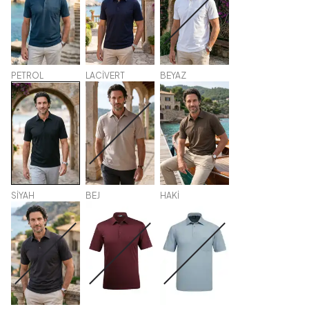
PETROL
LACİVERT
BEYAZ
SİYAH
BEJ
HAKİ