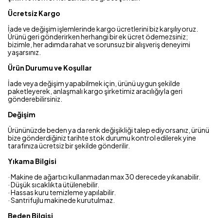
Ücretsiz Kargo
İade ve değişim işlemlerinde kargo ücretlerini biz karşılıyoruz.
Ürünü geri gönderirken herhangi bir ek ücret ödemezsiniz;
bizimle, her adımda rahat ve sorunsuz bir alışveriş deneyimi
yaşarsınız.
Ürün Durumu ve Koşullar
İade veya değişim yapabilmek için, ürünü uygun şekilde
paketleyerek, anlaşmalı kargo şirketimiz aracılığıyla geri
gönderebilirsiniz.
Değişim
Ürününüzde beden ya da renk değişikliği talep ediyorsanız, ürünü
bize gönderdiğiniz tarihte stok durumu kontrol edilerek yine
tarafınıza ücretsiz bir şekilde gönderilir.
Yıkama Bilgisi
· Makine de ağartıcı kullanmadan max 30 derecede yıkanabilir.
· Düşük sıcaklıkta ütülenebilir.
· Hassas kuru temizleme yapılabilir.
· Santrifujlu makinede kurutulmaz.
Beden Bilgisi