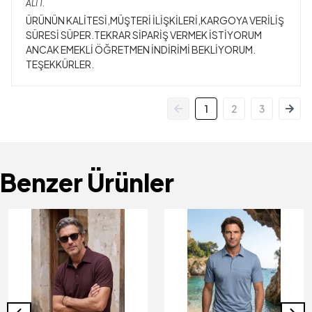
ALİ
T.
ÜRÜNÜN KALİTESİ,MÜŞTERİ İLİŞKİLERİ,KARGOYA VERİLİŞ
SÜRESİ SÜPER.TEKRAR SİPARİŞ VERMEK İSTİYORUM
ANCAK EMEKLİ ÖĞRETMEN İNDİRİMİ BEKLİYORUM.
TEŞEKKÜRLER.
1
2
3
Benzer Ürünler