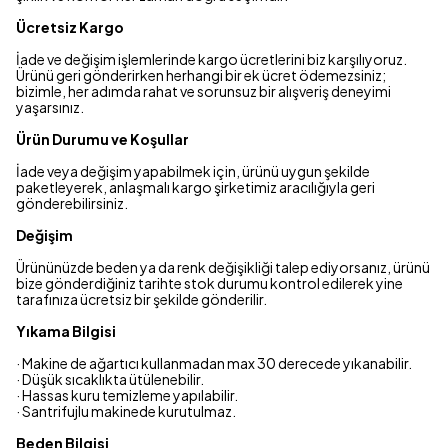
Ücretsiz Kargo
İade ve değişim işlemlerinde kargo ücretlerini biz karşılıyoruz.
Ürünü geri gönderirken herhangi bir ek ücret ödemezsiniz;
bizimle, her adımda rahat ve sorunsuz bir alışveriş deneyimi
yaşarsınız.
Ürün Durumu ve Koşullar
İade veya değişim yapabilmek için, ürünü uygun şekilde
paketleyerek, anlaşmalı kargo şirketimiz aracılığıyla geri
gönderebilirsiniz.
Değişim
Ürününüzde beden ya da renk değişikliği talep ediyorsanız, ürünü
bize gönderdiğiniz tarihte stok durumu kontrol edilerek yine
tarafınıza ücretsiz bir şekilde gönderilir.
Yıkama Bilgisi
· Makine de ağartıcı kullanmadan max 30 derecede yıkanabilir.
· Düşük sıcaklıkta ütülenebilir.
· Hassas kuru temizleme yapılabilir.
· Santrifujlu makinede kurutulmaz.
Beden Bilgisi