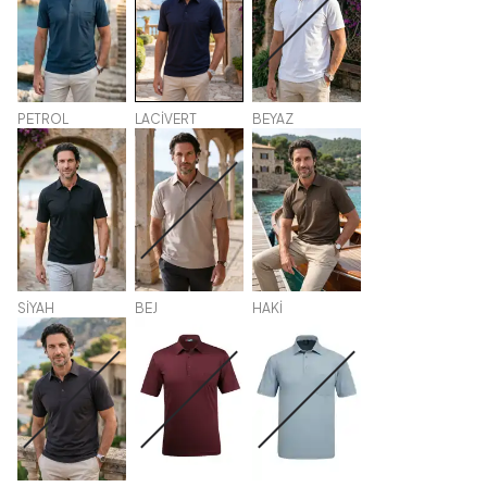
PETROL
LACİVERT
BEYAZ
SİYAH
BEJ
HAKİ