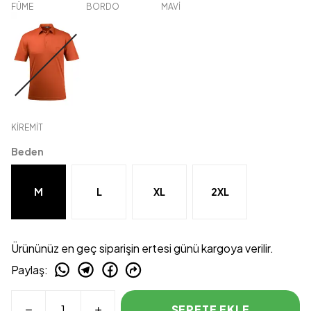
FÜME
BORDO
MAVİ
KİREMİT
Beden
M
L
XL
2XL
Ürününüz en geç siparişin ertesi günü kargoya verilir.
Paylaş
:
SEPETE EKLE