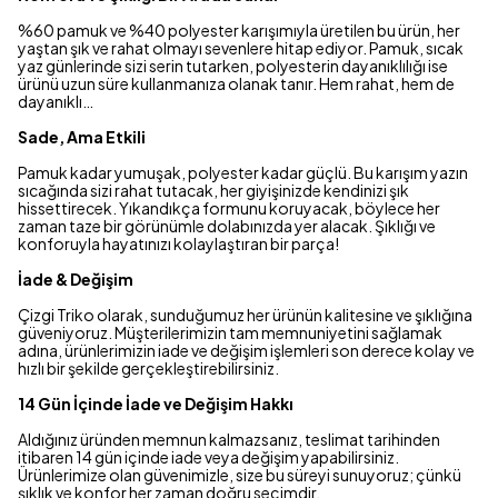
%60 pamuk ve %40 polyester karışımıyla üretilen bu ürün, her
yaştan şık ve rahat olmayı sevenlere hitap ediyor. Pamuk, sıcak
yaz günlerinde sizi serin tutarken, polyesterin dayanıklılığı ise
ürünü uzun süre kullanmanıza olanak tanır. Hem rahat, hem de
dayanıklı…
Sade, Ama Etkili
Pamuk kadar yumuşak, polyester kadar güçlü. Bu karışım yazın
sıcağında sizi rahat tutacak, her giyişinizde kendinizi şık
hissettirecek. Yıkandıkça formunu koruyacak, böylece her
zaman taze bir görünümle dolabınızda yer alacak. Şıklığı ve
konforuyla hayatınızı kolaylaştıran bir parça!
İade & Değişim
Çizgi Triko olarak, sunduğumuz her ürünün kalitesine ve şıklığına
güveniyoruz. Müşterilerimizin tam memnuniyetini sağlamak
adına, ürünlerimizin iade ve değişim işlemleri son derece kolay ve
hızlı bir şekilde gerçekleştirebilirsiniz.
14 Gün İçinde İade ve Değişim Hakkı
Aldığınız üründen memnun kalmazsanız, teslimat tarihinden
itibaren 14 gün içinde iade veya değişim yapabilirsiniz.
Ürünlerimize olan güvenimizle, size bu süreyi sunuyoruz; çünkü
şıklık ve konfor her zaman doğru seçimdir.