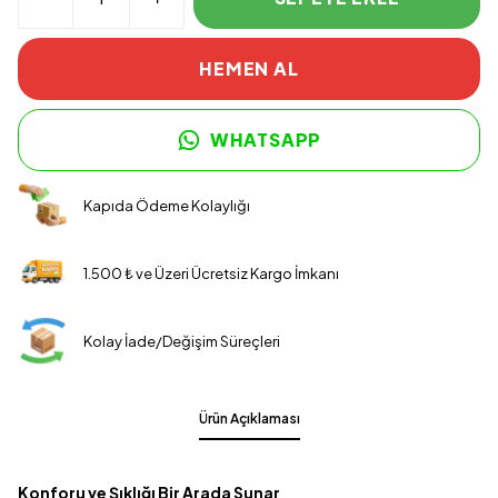
HEMEN AL
WHATSAPP
Kapıda Ödeme Kolaylığı
1.500 ₺ ve Üzeri Ücretsiz Kargo İmkanı
Kolay İade/Değişim Süreçleri
Ürün Açıklaması
Konforu ve Şıklığı Bir Arada Sunar