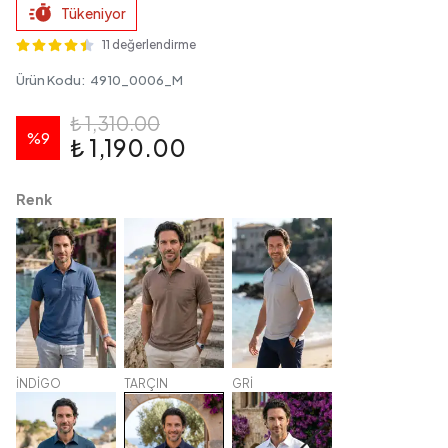
Tükeniyor
11 değerlendirme
Ürün Kodu
:
4910_0006_M
₺ 1,310.00
%
9
₺ 1,190.00
Renk
İNDİGO
TARÇIN
GRİ