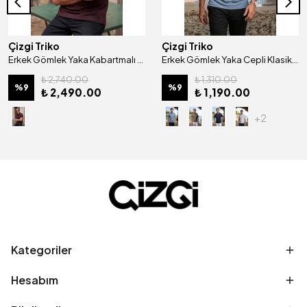
Çizgi Triko
Çizgi Triko
Erkek Gömlek Yaka Kabartmalı Kare Örgü Mısır Pamuğu Merserize Kagi Tişört Klasik Kalıp - 5325
Erkek Gömlek Yaka Cepli Klasik Kalıp Tişört - 5111
₺ 2,740.00
₺ 1,310.00
%
9
%
9
₺ 2,490.00
₺ 1,190.00
+2
Kategoriler
Hesabım