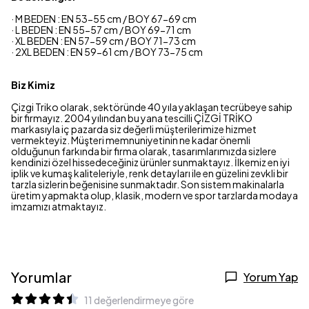
· M BEDEN : EN 53-55 cm / BOY 67-69 cm
· L BEDEN : EN 55-57 cm / BOY 69-71 cm
· XL BEDEN : EN 57-59 cm / BOY 71-73 cm
· 2XL BEDEN : EN 59-61 cm / BOY 73-75 cm
Biz Kimiz
Çizgi Triko olarak, sektöründe 40 yıla yaklaşan tecrübeye sahip
bir firmayız. 2004 yılından bu yana tescilli ÇİZGİ TRİKO
markasıyla iç pazarda siz değerli müşterilerimize hizmet
vermekteyiz. Müşteri memnuniyetinin ne kadar önemli
olduğunun farkında bir firma olarak, tasarımlarımızda sizlere
kendinizi özel hissedeceğiniz ürünler sunmaktayız. İlkemiz en iyi
iplik ve kumaş kaliteleriyle, renk detayları ile en güzelini zevkli bir
tarzla sizlerin beğenisine sunmaktadır. Son sistem makinalarla
üretim yapmakta olup, klasik, modern ve spor tarzlarda modaya
imzamızı atmaktayız.
Yorumlar
Yorum Yap
11 değerlendirmeye göre