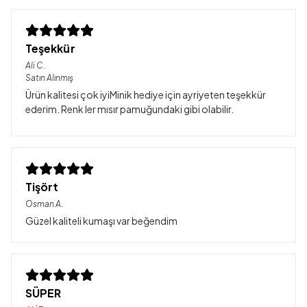
Teşekkür
Ali
C.
Satın Alınmış
Ürün kalitesi çok iyiMinik hediye için ayriyeten teşekkür
ederim. Renk ler mısır pamuğundaki gibi olabilir.
Tişört
Osman
A.
Güzel kaliteli kumaşı var beğendim
SÜPER