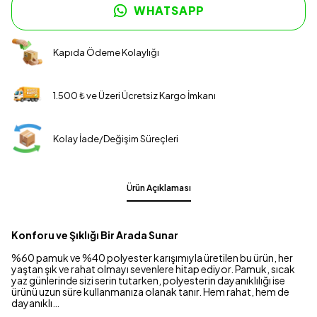
WHATSAPP
Kapıda Ödeme Kolaylığı
1.500 ₺ ve Üzeri Ücretsiz Kargo İmkanı
Kolay İade/Değişim Süreçleri
Ürün Açıklaması
Konforu ve Şıklığı Bir Arada Sunar
%60 pamuk ve %40 polyester karışımıyla üretilen bu ürün, her
yaştan şık ve rahat olmayı sevenlere hitap ediyor. Pamuk, sıcak
yaz günlerinde sizi serin tutarken, polyesterin dayanıklılığı ise
ürünü uzun süre kullanmanıza olanak tanır. Hem rahat, hem de
dayanıklı…