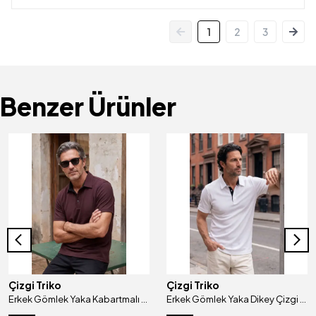
1
2
3
Benzer Ürünler
Çizgi Triko
Çizgi Triko
Erkek Gömlek Yaka Kabartmalı Kare Örgü Mısır Pamuğu Merserize Kagi Tişört Klasik Kalıp - 5325
Erkek Gömlek Yaka Dikey Çizgi Desenli Mısır Pamuğu Merserize Kagi Tişört Klasik Kalıp - 5322