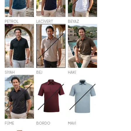
PETROL
LACİVERT
BEYAZ
SİYAH
BEJ
HAKİ
FÜME
BORDO
MAVİ