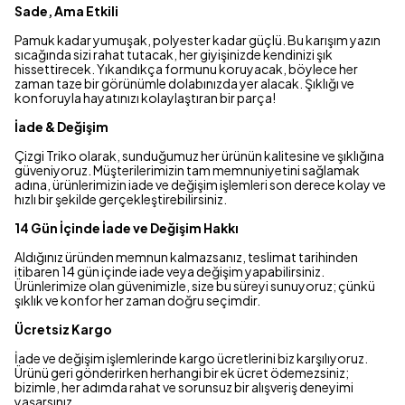
Sade, Ama Etkili
Pamuk kadar yumuşak, polyester kadar güçlü. Bu karışım yazın
sıcağında sizi rahat tutacak, her giyişinizde kendinizi şık
hissettirecek. Yıkandıkça formunu koruyacak, böylece her
zaman taze bir görünümle dolabınızda yer alacak. Şıklığı ve
konforuyla hayatınızı kolaylaştıran bir parça!
İade & Değişim
Çizgi Triko olarak, sunduğumuz her ürünün kalitesine ve şıklığına
güveniyoruz. Müşterilerimizin tam memnuniyetini sağlamak
adına, ürünlerimizin iade ve değişim işlemleri son derece kolay ve
hızlı bir şekilde gerçekleştirebilirsiniz.
14 Gün İçinde İade ve Değişim Hakkı
Aldığınız üründen memnun kalmazsanız, teslimat tarihinden
itibaren 14 gün içinde iade veya değişim yapabilirsiniz.
Ürünlerimize olan güvenimizle, size bu süreyi sunuyoruz; çünkü
şıklık ve konfor her zaman doğru seçimdir.
Ücretsiz Kargo
İade ve değişim işlemlerinde kargo ücretlerini biz karşılıyoruz.
Ürünü geri gönderirken herhangi bir ek ücret ödemezsiniz;
bizimle, her adımda rahat ve sorunsuz bir alışveriş deneyimi
yaşarsınız.