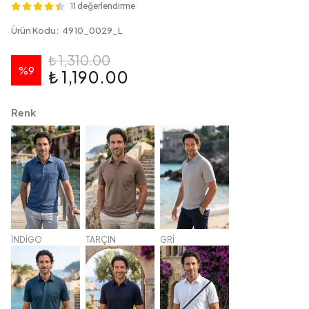
11 değerlendirme
Ürün Kodu
:
4910_0029_L
₺ 1,310.00
%
9
₺ 1,190.00
Renk
İNDİGO
TARÇIN
GRİ