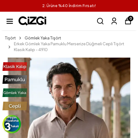
2. Ürüne %40 İndirim Fırsatı!
0
Tişört
Gömlek Yaka Tişört
Erkek Gömlek Yaka Pamuklu Merserize Düğmeli Cepli Tişört
Klasik Kalıp - 4910