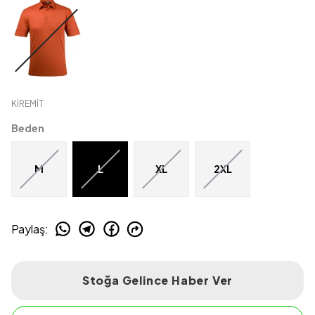
KİREMİT
Beden
M
L
XL
2XL
Paylaş
:
Stoğa Gelince Haber Ver