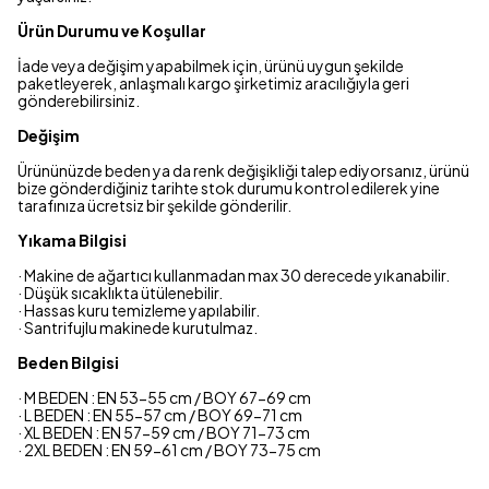
Ürün Durumu ve Koşullar
İade veya değişim yapabilmek için, ürünü uygun şekilde
paketleyerek, anlaşmalı kargo şirketimiz aracılığıyla geri
gönderebilirsiniz.
Değişim
Ürününüzde beden ya da renk değişikliği talep ediyorsanız, ürünü
bize gönderdiğiniz tarihte stok durumu kontrol edilerek yine
tarafınıza ücretsiz bir şekilde gönderilir.
Yıkama Bilgisi
· Makine de ağartıcı kullanmadan max 30 derecede yıkanabilir.
· Düşük sıcaklıkta ütülenebilir.
· Hassas kuru temizleme yapılabilir.
· Santrifujlu makinede kurutulmaz.
Beden Bilgisi
· M BEDEN : EN 53-55 cm / BOY 67-69 cm
· L BEDEN : EN 55-57 cm / BOY 69-71 cm
· XL BEDEN : EN 57-59 cm / BOY 71-73 cm
· 2XL BEDEN : EN 59-61 cm / BOY 73-75 cm