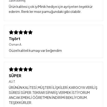
Satın Alınmış
Ürün kalitesi çok iyiMinik hediye için ayriyeten teşekkür
ederim. Renk ler mısır pamuğundaki gibi olabilir.
Tişört
Osman
A.
Güzel kaliteli kumaşı var beğendim
SÜPER
ALİ
T.
ÜRÜNÜN KALİTESİ,MÜŞTERİ İLİŞKİLERİ,KARGOYA VERİLİŞ
SÜRESİ SÜPER.TEKRAR SİPARİŞ VERMEK İSTİYORUM
ANCAK EMEKLİ ÖĞRETMEN İNDİRİMİ BEKLİYORUM.
TEŞEKKÜRLER.