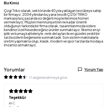
Biz Kimiz
Çizgi Triko olarak, sektöründe 40 yıla yaklaşan tecrübeye sahip
bir firmayız. 2004 yılından bu yana tescilli ÇİZGİ TRİKO
markasıyla iç pazarda siz değerli müşterilerimize hizmet
vermekteyiz. Müşteri memnuniyetinin ne kadar önemli
olduğunun farkında bir firma olarak, tasarımlarımızda sizlere
kendinizi özel hissedeceğiniz ürünler sunmaktayız. İlkemiz en iyi
iplik ve kumaş kaliteleriyle, renk detayları ile en güzelini zevkli bir
tarzla sizlerin beğenisine sunmaktadır. Son sistem makinalarla
üretim yapmakta olup, klasik, modern ve spor tarzlarda modaya
imzamızı atmaktayız.
Yorumlar
Yorum Yap
11 değerlendirmeye göre
Teşekkür
Ali
C.