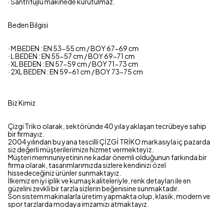
· Santrifujlu makinede kurutulmaz.
Beden Bilgisi
· M BEDEN : EN 53-55 cm / BOY 67-69 cm
· L BEDEN : EN 55-57 cm / BOY 69-71 cm
· XL BEDEN : EN 57-59 cm / BOY 71-73 cm
· 2XL BEDEN : EN 59-61 cm / BOY 73-75 cm
Biz Kimiz
Çizgi Triko olarak, sektöründe 40 yıla yaklaşan tecrübeye sahip
bir firmayız.
2004 yılından bu yana tescilli ÇİZGİ TRİKO markasıyla iç pazarda
siz değerli müşterilerimize hizmet vermekteyiz.
Müşteri memnuniyetinin ne kadar önemli olduğunun farkında bir
firma olarak, tasarımlarımızda sizlere kendinizi özel
hissedeceğiniz ürünler sunmaktayız.
İlkemiz en iyi iplik ve kumaş kaliteleriyle, renk detayları ile en
güzelini zevkli bir tarzla sizlerin beğenisine sunmaktadır.
Son sistem makinalarla üretim yapmakta olup, klasik, modern ve
spor tarzlarda modaya imzamızı atmaktayız.