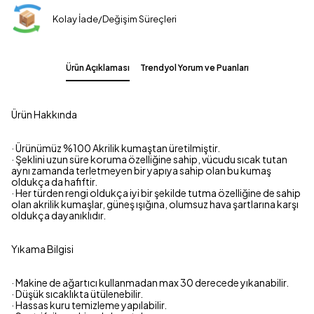
Kolay İade/Değişim Süreçleri
Ürün Açıklaması
Trendyol Yorum ve Puanları
Ürün Hakkında
· Ürünümüz %100 Akrilik kumaştan üretilmiştir.
· Şeklini uzun süre koruma özelliğine sahip, vücudu sıcak tutan
aynı zamanda terletmeyen bir yapıya sahip olan bu kumaş
oldukça da hafiftir.
· Her türden rengi oldukça iyi bir şekilde tutma özelliğine de sahip
olan akrilik kumaşlar, güneş ışığına, olumsuz hava şartlarına karşı
oldukça dayanıklıdır.
Yıkama Bilgisi
· Makine de ağartıcı kullanmadan max 30 derecede yıkanabilir.
· Düşük sıcaklıkta ütülenebilir.
· Hassas kuru temizleme yapılabilir.