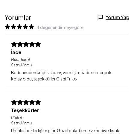
Yorumlar
Yorum Yap
4 değerlendirmeye göre
İade
Murathan
A.
Satın Alınmış
Bedenimden küçük sipariş vermişim, iade süreci çok
kolay oldu, teşekkürler Çizgi Triko
Teşekkürler
Ufuk
A.
Satın Alınmış
Ürünler beklediğim gibi. Güzel paketleme ve hediye fıstık