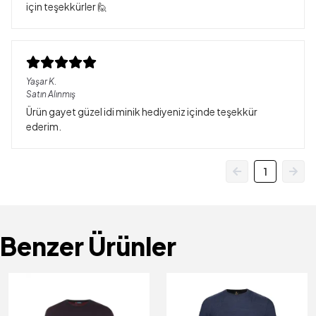
için teşekkürler 🙋
Yaşar
K.
Satın Alınmış
Ürün gayet güzel idi minik hediyeniz içinde teşekkür
ederim.
1
Benzer Ürünler