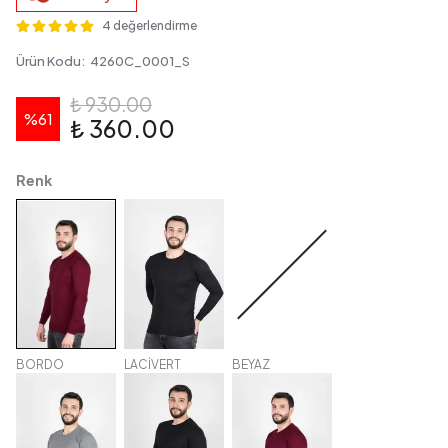
4 değerlendirme
Ürün Kodu
:
4260C_0001_S
₺ 930.00
%
61
₺ 360.00
Renk
BORDO
LACİVERT
BEYAZ