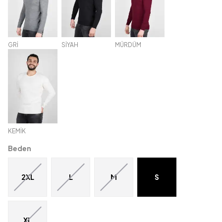
GRİ
SİYAH
MÜRDÜM
KEMİK
Beden
2XL
L
M
S
XL