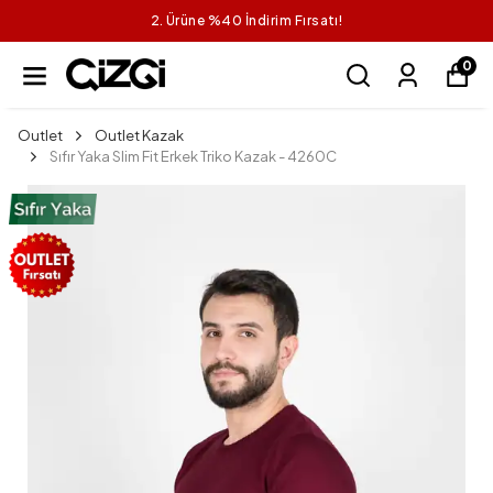
2. Ürüne %40 İndirim Fırsatı!
0
Outlet
Outlet Kazak
Sıfır Yaka Slim Fit Erkek Triko Kazak - 4260C