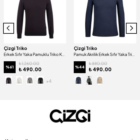
Çizgi Triko
Çizgi Triko
Erkek Sıfır Yaka Pamuklu Triko Kazak Desenli Kol Ve Bel Lastikli Dokuma - 4454C
Pamuk Akrilik Erkek Sıfır Yaka Triko Kazak Desenli Kol ve Bel Lastikli Regular Kalıp - 5019C
₺ 1,260.00
₺ 880.00
%
61
%
44
₺ 490.00
₺ 490.00
+4