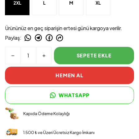
2XL
L
M
XL
Ürününüz en geç siparişin ertesi günü kargoya verilir.
Paylaş
:
SEPETE EKLE
HEMEN AL
WHATSAPP
Kapıda Ödeme Kolaylığı
1.500 ₺ ve Üzeri Ücretsiz Kargo İmkanı