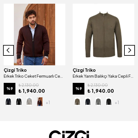
Çizgi Triko
Çizgi Triko
Erkek Triko Ceket Fermuarlı Cep Detaylı Desenli Kol Ve Bel Lastikli Çelik Örgü Regular Kalıp - 5004K
Erkek Yarım Balıkçı Yaka Cepli Fermuarlı Hırka Klasik Kalıp - 5200K
₺ 2,130.00
₺ 2,130.00
%
9
%
9
₺ 1,940.00
₺ 1,940.00
+1
+1