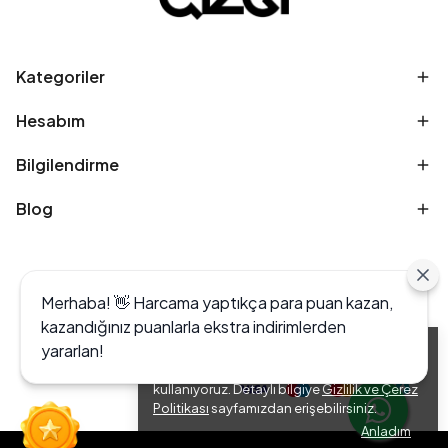
Kategoriler
Hesabım
Bilgilendirme
Blog
Merhaba! 👋 Harcama yaptıkça para puan kazan,
kazandığınız puanlarla ekstra indirimlerden
yararlan!
Alışveriş deneyiminizi iyileştirmek için yasal
düzenlemelere uygun çerezler (cookies)
kullanıyoruz. Detaylı bilgiye
Gizlilik ve Çerez
Politikası
sayfamızdan erişebilirsiniz.
Anladım