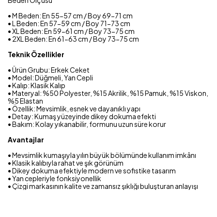
Beden Ölçüsü
• M Beden: En 55-57 cm / Boy 69-71 cm
• L Beden: En 57-59 cm / Boy 71-73 cm
• XL Beden: En 59-61 cm / Boy 73-75 cm
• 2XL Beden: En 61-63 cm / Boy 73-75 cm
Teknik Özellikler
• Ürün Grubu: Erkek Ceket
• Model: Düğmeli, Yan Cepli
• Kalıp: Klasik Kalıp
• Materyal: %50 Polyester, %15 Akrilik, %15 Pamuk, %15 Viskon,
%5 Elastan
• Özellik: Mevsimlik, esnek ve dayanıklı yapı
• Detay: Kumaş yüzeyinde dikey dokuma efekti
• Bakım: Kolay yıkanabilir, formunu uzun süre korur
Avantajlar
• Mevsimlik kumaşıyla yılın büyük bölümünde kullanım imkânı
• Klasik kalıbıyla rahat ve şık görünüm
• Dikey dokuma efektiyle modern ve sofistike tasarım
• Yan cepleriyle fonksiyonellik
• Çizgi markasının kalite ve zamansız şıklığı buluşturan anlayışı