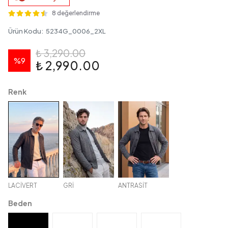
8 değerlendirme
Ürün Kodu
:
5234G_0006_2XL
₺ 3,290.00
%
9
₺ 2,990.00
Renk
LACİVERT
GRİ
ANTRASİT
Beden