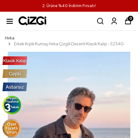
2. Ürüne %40 İndirim Fırsatı!
0
Hırka
Erkek Kışlık Kumaş Hırka Çizgili Desenli Klasik Kalıp - 5234G