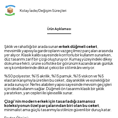
Kolay İade/Değişim Süreçleri
Ürün Açıklaması
Şıklık ve rahatlığı bir arada sunan
erkek düğmeli ceket
,
mevsimlik yapısıyla gardıropların vazgeçilmez parçaları arasında
yer alıyor. Klasik kalıbı sayesinde konforlu bir kullanım sunarken,
düz tasarımı zarif bir çizgi oluşturuyor. Kumaş yüzeyindeki dikey
dokuma efekti, ürüne sofistike bir görünüm kazandırarak günlük
ve iş kombinlerinde dikkat çekici bir stil imkânı veriyor.
%50 polyester, %15 akrilik, %15 pamuk, %15 viskon ve %5
elastan karışımıyla üretilen bu ceket, dayanıklılık ve esnekliği bir
arada sunuyor. Nefes alabilen yapısı sayesinde mevsim geçişleri
için ideal kullanım sağlar. Düğmeli ön tasarımı klasik bir şıklık
yaratırken, yan cepleri ile işlevsellik sunar.
Çizgi’nin modern erkek için tasarladığı zamansız
koleksiyonun özel parçalarından biri olan bu ceket
,
minimalist ama güçlü tasarımıyla stilinize güvenli bir duruş katar.