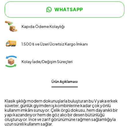
WHATSAPP
Kapıda Ödeme Kolaylığı
1.500 ₺ ve Üzeri Ücretsiz Kargo İmkanı
Kolay İade/Değişim Süreçleri
Ürün Açıklaması
Klasik şıklığı modern dokunuşlarla buluşturan bu V yaka erkek
süveter, günlük giyimden iş kombinlerine kadar çok yönlü
kullanım imkânı sunuyor. Çelik örgü dokusu, hem dayanıklı bir
yapı kazandırıyor hem de göz alıcı bir desen bütünlüğü
oluşturuyor. İnce ve zarif görünümüne rağmen sağlamlığıyla
uzun süreli kullanım sağlar.