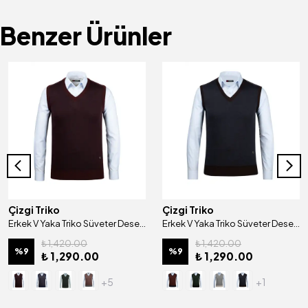
Benzer Ürünler
Çizgi Triko
Çizgi Triko
Erkek V Yaka Triko Süveter Desenli Renkli Kışlık Çelik Örgü Klasik Kalıp - 5015H
Erkek V Yaka Triko Süveter Desenli Renkli Kışlık Çelik Örgü Klasik Kalıp - 5014H
₺ 1,420.00
₺ 1,420.00
%
9
%
9
₺ 1,290.00
₺ 1,290.00
+5
+1