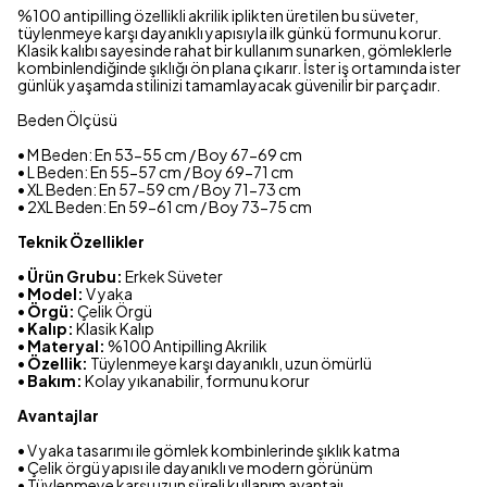
%100 antipilling özellikli akrilik iplikten üretilen bu süveter,
tüylenmeye karşı dayanıklı yapısıyla ilk günkü formunu korur.
Klasik kalıbı sayesinde rahat bir kullanım sunarken, gömleklerle
kombinlendiğinde şıklığı ön plana çıkarır. İster iş ortamında ister
günlük yaşamda stilinizi tamamlayacak güvenilir bir parçadır.
Beden Ölçüsü
• M Beden: En 53-55 cm / Boy 67-69 cm
• L Beden: En 55-57 cm / Boy 69-71 cm
• XL Beden: En 57-59 cm / Boy 71-73 cm
• 2XL Beden: En 59-61 cm / Boy 73-75 cm
Teknik Özellikler
•
Ürün Grubu:
Erkek Süveter
•
Model:
V yaka
•
Örgü:
Çelik Örgü
•
Kalıp:
Klasik Kalıp
•
Materyal:
%100 Antipilling Akrilik
•
Özellik:
Tüylenmeye karşı dayanıklı, uzun ömürlü
•
Bakım:
Kolay yıkanabilir, formunu korur
Avantajlar
• V yaka tasarımı ile gömlek kombinlerinde şıklık katma
• Çelik örgü yapısı ile dayanıklı ve modern görünüm
• Tüylenmeye karşı uzun süreli kullanım avantajı