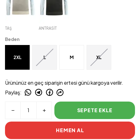
TAŞ
ANTRASİT
Beden
2XL
L
M
XL
Ürününüz en geç siparişin ertesi günü kargoya verilir.
Paylaş
:
SEPETE EKLE
HEMEN AL