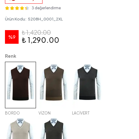
3 değerlendirme
Ürün Kodu
:
5208H_0001_2XL
₺ 1,420.00
%
9
₺ 1,290.00
Renk
BORDO
VİZON
LACİVERT