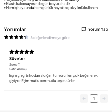
• Klasik kalıbı sayesinde gün boyu rahatlık
• Hem iş hayatında hem günlük hayatta çok yönlü kullanım
Yorumlar
Yorum Yap
3 değerlendirmeye göre
Süveter
Sema
Y.
Satın Alınmış
Eşim çizgi trikodan aldığım tüm ürünleri çok beğenerek
giyiyor.Eşim mutlu ben mutlu teşekkürler
1