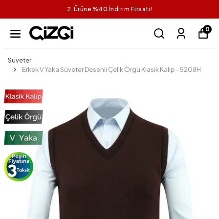
2. Ürüne %40 İndirim Fırsatı!
0
Süveter
Erkek V Yaka Süveter Desenli Çelik Örgü Klasik Kalıp - 5208H