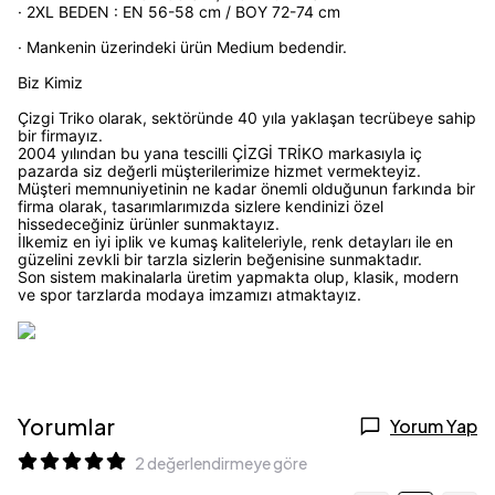
· 2XL BEDEN : EN 56-58 cm / BOY 72-74 cm
· Mankenin üzerindeki ürün Medium bedendir.
Biz Kimiz
Çizgi Triko olarak, sektöründe 40 yıla yaklaşan tecrübeye sahip
bir firmayız.
2004 yılından bu yana tescilli ÇİZGİ TRİKO markasıyla iç
pazarda siz değerli müşterilerimize hizmet vermekteyiz.
Müşteri memnuniyetinin ne kadar önemli olduğunun farkında bir
firma olarak, tasarımlarımızda sizlere kendinizi özel
hissedeceğiniz ürünler sunmaktayız.
İlkemiz en iyi iplik ve kumaş kaliteleriyle, renk detayları ile en
güzelini zevkli bir tarzla sizlerin beğenisine sunmaktadır.
Son sistem makinalarla üretim yapmakta olup, klasik, modern
ve spor tarzlarda modaya imzamızı atmaktayız.
Yorumlar
Yorum Yap
2 değerlendirmeye göre