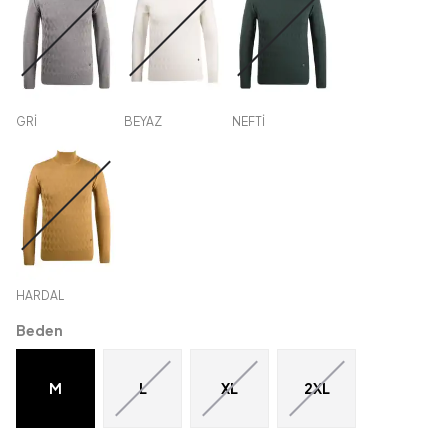
GRİ
BEYAZ
NEFTİ
HARDAL
Beden
M
L
XL
2XL