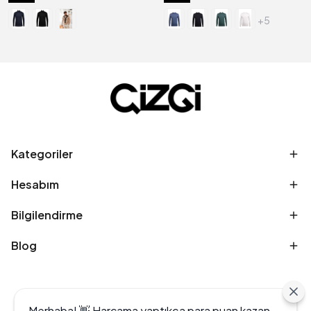
+5
Kategoriler
Hesabım
Bilgilendirme
Blog
Merhaba! 👋 Harcama yaptıkça para puan kazan,