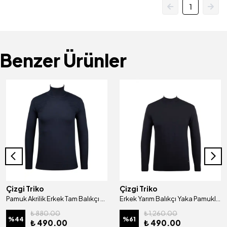
1
Benzer Ürünler
Çizgi Triko
Çizgi Triko
Pamuk Akrilik Erkek Tam Balıkçı Triko Kazak Desenli Kol ve Bel Lastikli Regular Kalıp - 5020E
Erkek Yarım Balıkçı Yaka Pamuklu Triko Kazak Desenli Kol Ve Bel Lastikli - 4454B
₺ 880.00
₺ 1,260.00
%
44
%
61
₺ 490.00
₺ 490.00