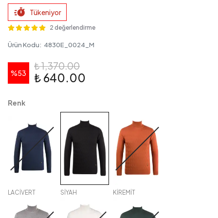
Tükeniyor
2 değerlendirme
Ürün Kodu
:
4830E_0024_M
₺ 1,370.00
%
53
₺ 640.00
Renk
LACİVERT
SİYAH
KİREMİT