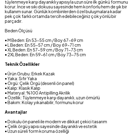
tüylenmeye karşı dayanıklı yapısıyla uzun süre ilk günkü formunu
korur. İnce ve sıkı dokusu sayesinde hem konforlu hem de şık bir
kullanım sunar. Günlük kombinlerden özel buluşmalara kadar
pek çok farklı ortamda tercih edebileceğiniz çok yönlü bir
parçadır.
Beden Ölçüsü
• M Beden: En 53-55 cm / Boy 67-69 cm
• L Beden: En 55-57 cm / Boy 69-71 cm
• XL Beden: En 57-59 cm / Boy 71-73 cm
• 2XL Beden: En 59-61 cm / Boy 73-75 cm
Teknik Özellikler
• Ürün Grubu: Erkek Kazak
• Yaka: Sıfır Yaka
• Örgü: Çelik Örgü (desenli ön panel)
• Kalıp: Klasik Kalıp
• Materyal: %100 Antipilling Akrilik
• Özellik: Tüylenmeye karşı dayanıklı, uzun ömürlü
• Bakım: Kolay yıkanabilir, formunu korur
Avantajlar
• Dokulu ön paneli ile modern ve dikkat çekici tasarım
• Çelik örgü yapısı sayesinde dayanıklı ve estetik
• Uzun süreli form koruma özelliği