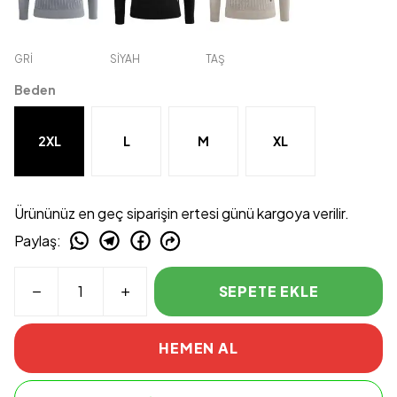
GRİ
SİYAH
TAŞ
Beden
2XL
L
M
XL
Ürününüz en geç siparişin ertesi günü kargoya verilir.
Paylaş
:
SEPETE EKLE
HEMEN AL