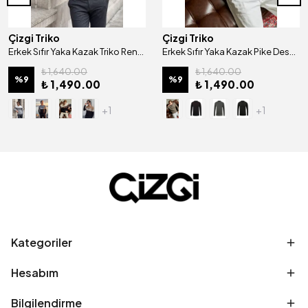
Çizgi Triko
Çizgi Triko
Erkek Sıfır Yaka Kazak Triko Renkli Şerit Desenli Klasik Kalıp - 5246C
Erkek Sıfır Yaka Kazak Pike Desen Çelik Örgü Klasik Kalıp - 5214C
₺ 1,640.00
₺ 1,640.00
%
9
%
9
₺ 1,490.00
₺ 1,490.00
+1
+1
Kategoriler
Hesabım
Bilgilendirme