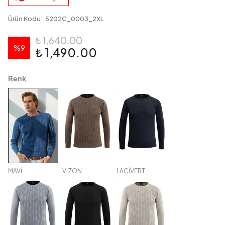
Ürün Kodu
:
5202C_0003_2XL
₺ 1,640.00
%
9
₺ 1,490.00
Renk
MAVİ
VİZON
LACİVERT