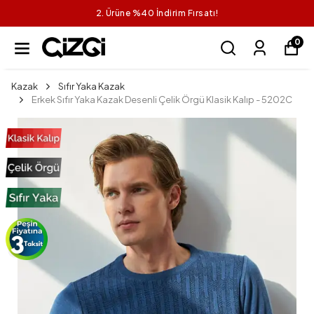
2. Ürüne %40 İndirim Fırsatı!
0
Kazak
Sıfır Yaka Kazak
Erkek Sıfır Yaka Kazak Desenli Çelik Örgü Klasik Kalıp - 5202C