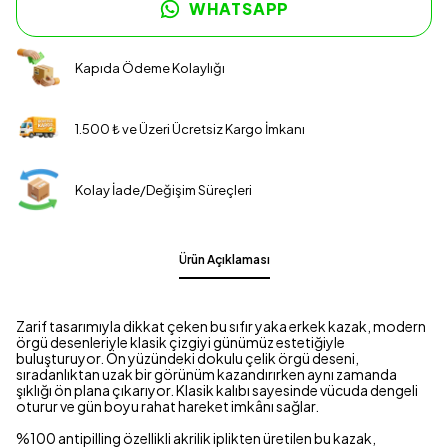
WHATSAPP
Kapıda Ödeme Kolaylığı
1.500 ₺ ve Üzeri Ücretsiz Kargo İmkanı
Kolay İade/Değişim Süreçleri
Ürün Açıklaması
Zarif tasarımıyla dikkat çeken bu sıfır yaka erkek kazak, modern
örgü desenleriyle klasik çizgiyi günümüz estetiğiyle
buluşturuyor. Ön yüzündeki dokulu çelik örgü deseni,
sıradanlıktan uzak bir görünüm kazandırırken aynı zamanda
şıklığı ön plana çıkarıyor. Klasik kalıbı sayesinde vücuda dengeli
oturur ve gün boyu rahat hareket imkânı sağlar.
%100 antipilling özellikli akrilik iplikten üretilen bu kazak,