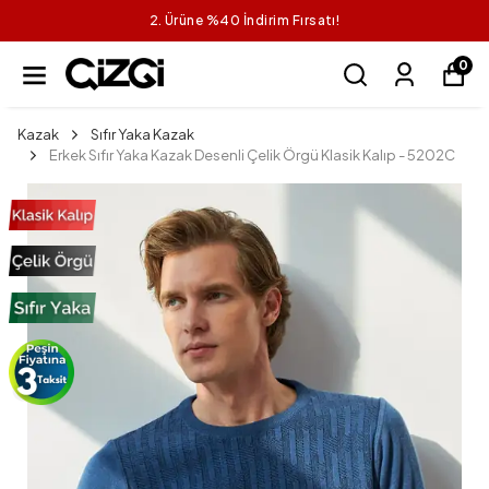
2. Ürüne %40 İndirim Fırsatı!
0
Kazak
Sıfır Yaka Kazak
Erkek Sıfır Yaka Kazak Desenli Çelik Örgü Klasik Kalıp - 5202C