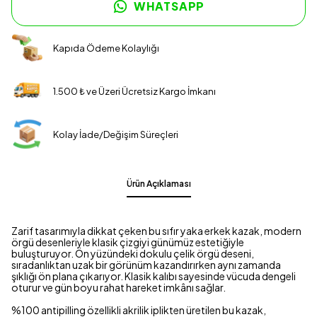
WHATSAPP
Kapıda Ödeme Kolaylığı
1.500 ₺ ve Üzeri Ücretsiz Kargo İmkanı
Kolay İade/Değişim Süreçleri
Ürün Açıklaması
Zarif tasarımıyla dikkat çeken bu sıfır yaka erkek kazak, modern
örgü desenleriyle klasik çizgiyi günümüz estetiğiyle
buluşturuyor. Ön yüzündeki dokulu çelik örgü deseni,
sıradanlıktan uzak bir görünüm kazandırırken aynı zamanda
şıklığı ön plana çıkarıyor. Klasik kalıbı sayesinde vücuda dengeli
oturur ve gün boyu rahat hareket imkânı sağlar.
%100 antipilling özellikli akrilik iplikten üretilen bu kazak,