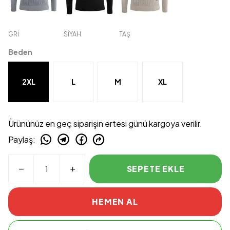
GRİ
SİYAH
TAŞ
Beden
2XL
L
M
XL
Ürününüz en geç siparişin ertesi günü kargoya verilir.
Paylaş
:
SEPETE EKLE
HEMEN AL