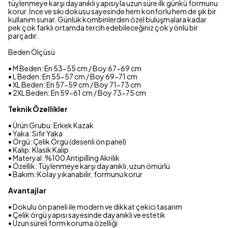
tüylenmeye karşı dayanıklı yapısıyla uzun süre ilk günkü formunu
korur. İnce ve sıkı dokusu sayesinde hem konforlu hem de şık bir
kullanım sunar. Günlük kombinlerden özel buluşmalara kadar
pek çok farklı ortamda tercih edebileceğiniz çok yönlü bir
parçadır.
Beden Ölçüsü
• M Beden: En 53-55 cm / Boy 67-69 cm
• L Beden: En 55-57 cm / Boy 69-71 cm
• XL Beden: En 57-59 cm / Boy 71-73 cm
• 2XL Beden: En 59-61 cm / Boy 73-75 cm
Teknik Özellikler
• Ürün Grubu: Erkek Kazak
• Yaka: Sıfır Yaka
• Örgü: Çelik Örgü (desenli ön panel)
• Kalıp: Klasik Kalıp
• Materyal: %100 Antipilling Akrilik
• Özellik: Tüylenmeye karşı dayanıklı, uzun ömürlü
• Bakım: Kolay yıkanabilir, formunu korur
Avantajlar
• Dokulu ön paneli ile modern ve dikkat çekici tasarım
• Çelik örgü yapısı sayesinde dayanıklı ve estetik
• Uzun süreli form koruma özelliği