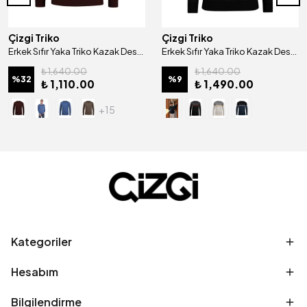
Çizgi Triko
Çizgi Triko
Erkek Sıfır Yaka Triko Kazak Desenli Kol ve Bel Lastikli Çelik Örgü Klasik Kalıp - 4241C
Erkek Sıfır Yaka Triko Kazak Desenli Kol ve Bel Lastikli Çelik Örgü Regular Kalıp - 5009C
₺ 1,640.00
₺ 1,640.00
%
32
%
9
₺ 1,110.00
₺ 1,490.00
+15
Kategoriler
Hesabım
Bilgilendirme