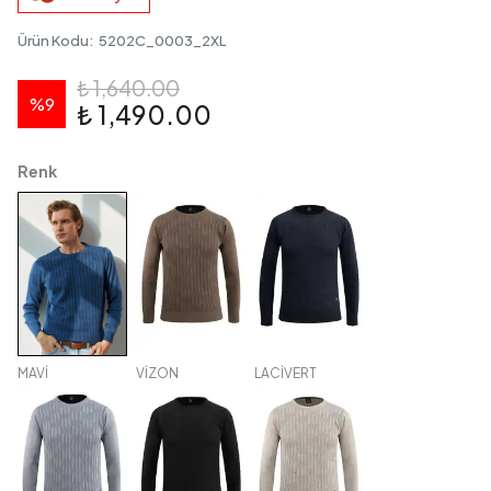
Ürün Kodu
:
5202C_0003_2XL
₺ 1,640.00
%
9
₺ 1,490.00
Renk
MAVİ
VİZON
LACİVERT