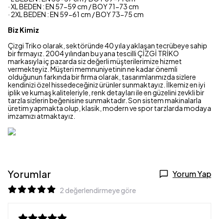
· XL BEDEN : EN 57-59 cm / BOY 71-73 cm
· 2XL BEDEN : EN 59-61 cm / BOY 73-75 cm
Biz Kimiz
Çizgi Triko olarak, sektöründe 40 yıla yaklaşan tecrübeye sahip
bir firmayız.
2004 yılından bu yana tescilli ÇİZGİ TRİKO
markasıyla iç pazarda siz değerli müşterilerimize hizmet
vermekteyiz.
Müşteri memnuniyetinin ne kadar önemli
olduğunun farkında bir firma olarak, tasarımlarımızda sizlere
kendinizi özel hissedeceğiniz ürünler sunmaktayız.
İlkemiz en iyi
iplik ve kumaş kaliteleriyle, renk detayları ile en güzelini zevkli bir
tarzla sizlerin beğenisine sunmaktadır.
Son sistem makinalarla
üretim yapmakta olup, klasik, modern ve spor tarzlarda modaya
imzamızı atmaktayız.
Yorumlar
Yorum Yap
2 değerlendirmeye göre