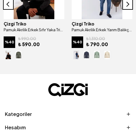
Çizgi Triko
Çizgi Triko
Pamuk Akrilik Erkek Sıfır Yaka Triko Kazak Desenli Kol ve Bel Lastikli Regular Kalıp - 5023C
Pamuk Akrilik Erkek Yarım Balıkçı Yaka Triko Kazak Desenli Kol ve Bel Lastikli Regular Kalıp - 5021B
₺ 990.00
₺ 1,310.00
%
40
%
40
₺ 590.00
₺ 790.00
Kategoriler
Hesabım