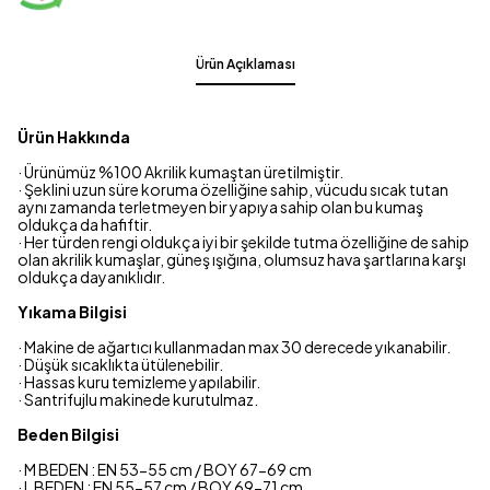
Ürün Açıklaması
Ürün Hakkında
· Ürünümüz %100 Akrilik kumaştan üretilmiştir.
· Şeklini uzun süre koruma özelliğine sahip, vücudu sıcak tutan
aynı zamanda terletmeyen bir yapıya sahip olan bu kumaş
oldukça da hafiftir.
· Her türden rengi oldukça iyi bir şekilde tutma özelliğine de sahip
olan akrilik kumaşlar, güneş ışığına, olumsuz hava şartlarına karşı
oldukça dayanıklıdır.
Yıkama Bilgisi
· Makine de ağartıcı kullanmadan max 30 derecede yıkanabilir.
· Düşük sıcaklıkta ütülenebilir.
· Hassas kuru temizleme yapılabilir.
· Santrifujlu makinede kurutulmaz.
Beden Bilgisi
· M BEDEN : EN 53-55 cm / BOY 67-69 cm
· L BEDEN : EN 55-57 cm / BOY 69-71 cm