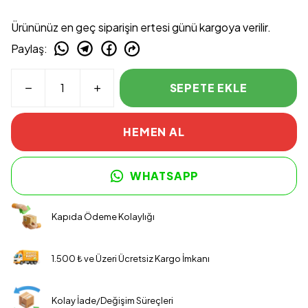
Ürününüz en geç siparişin ertesi günü kargoya verilir.
Paylaş
:
SEPETE EKLE
HEMEN AL
WHATSAPP
Kapıda Ödeme Kolaylığı
1.500 ₺ ve Üzeri Ücretsiz Kargo İmkanı
Kolay İade/Değişim Süreçleri