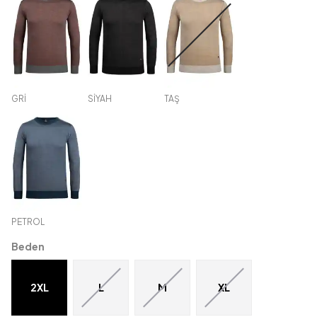
GRİ
SİYAH
TAŞ
PETROL
Beden
2XL
L
M
XL