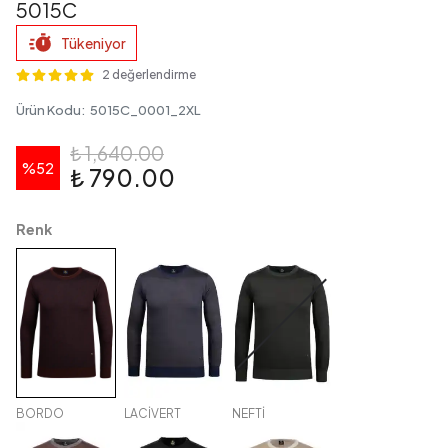
5015C
Tükeniyor
2 değerlendirme
Ürün Kodu
:
5015C_0001_2XL
₺ 1,640.00
%
52
₺ 790.00
Renk
BORDO
LACİVERT
NEFTİ