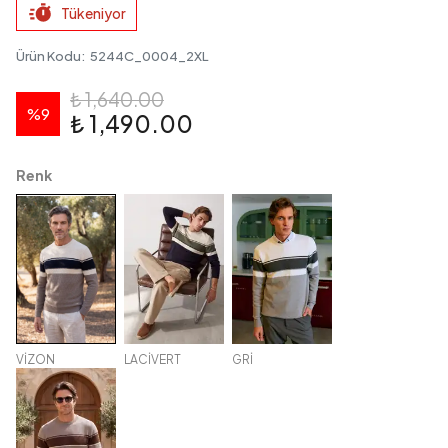
Tükeniyor
Ürün Kodu
:
5244C_0004_2XL
₺ 1,640.00
%
9
₺ 1,490.00
Renk
VİZON
LACİVERT
GRİ