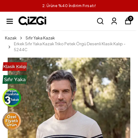
2. Ürüne %40 İndirim Fırsatı!
0
Kazak
Sıfır Yaka Kazak
Erkek Sıfır Yaka Kazak Triko Petek Örgü Desenli Klasik Kalıp -
5244C