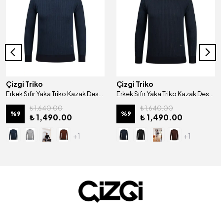
Çizgi Triko
Çizgi Triko
Erkek Sıfır Yaka Triko Kazak Desenli Kol ve Bel Lastikli Çelik Örgü Klasik Kalıp - 5005C
Erkek Sıfır Yaka Triko Kazak Desenli Kol ve Bel Lastikli Çelik Örgü Regular Kalıp - 5004C
₺ 1,640.00
₺ 1,640.00
%
9
%
9
₺ 1,490.00
₺ 1,490.00
+1
+1