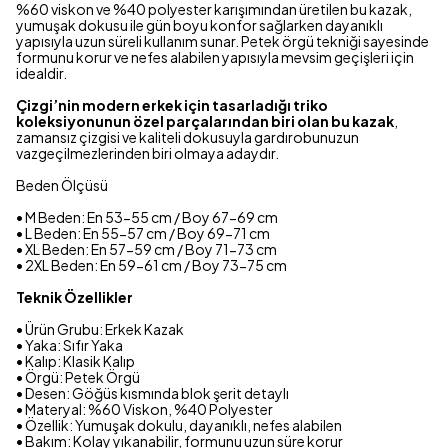
%60 viskon ve %40 polyester karışımından üretilen bu kazak,
yumuşak dokusu ile gün boyu konfor sağlarken dayanıklı
yapısıyla uzun süreli kullanım sunar. Petek örgü tekniği sayesinde
formunu korur ve nefes alabilen yapısıyla mevsim geçişleri için
idealdir.
Çizgi’nin modern erkek için tasarladığı triko
koleksiyonunun özel parçalarından biri olan bu kazak
,
zamansız çizgisi ve kaliteli dokusuyla gardırobunuzun
vazgeçilmezlerinden biri olmaya adaydır.
Beden Ölçüsü
• M Beden: En 53-55 cm / Boy 67-69 cm
• L Beden: En 55-57 cm / Boy 69-71 cm
• XL Beden: En 57-59 cm / Boy 71-73 cm
• 2XL Beden: En 59-61 cm / Boy 73-75 cm
Teknik Özellikler
• Ürün Grubu: Erkek Kazak
• Yaka: Sıfır Yaka
• Kalıp: Klasik Kalıp
• Örgü: Petek Örgü
• Desen: Göğüs kısmında blok şerit detaylı
• Materyal: %60 Viskon, %40 Polyester
• Özellik: Yumuşak dokulu, dayanıklı, nefes alabilen
• Bakım: Kolay yıkanabilir, formunu uzun süre korur