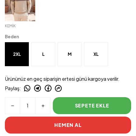
KEMİK
Beden
2XL
L
M
XL
Ürününüz en geç siparişin ertesi günü kargoya verilir.
Paylaş
:
SEPETE EKLE
HEMEN AL