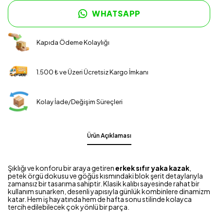
WHATSAPP
Kapıda Ödeme Kolaylığı
1.500 ₺ ve Üzeri Ücretsiz Kargo İmkanı
Kolay İade/Değişim Süreçleri
Ürün Açıklaması
Şıklığı ve konforu bir araya getiren
erkek sıfır yaka kazak
,
petek örgü dokusu ve göğüs kısmındaki blok şerit detaylarıyla
zamansız bir tasarıma sahiptir. Klasik kalıbı sayesinde rahat bir
kullanım sunarken, desenli yapısıyla günlük kombinlere dinamizm
katar. Hem iş hayatında hem de hafta sonu stilinde kolayca
tercih edilebilecek çok yönlü bir parça.