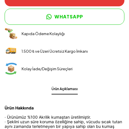
WHATSAPP
Kapıda Ödeme Kolaylığı
1.500 ₺ ve Üzeri Ücretsiz Kargo İmkanı
Kolay İade/Değişim Süreçleri
Ürün Açıklaması
Ürün Hakkında
· Ürünümüz %100 Akrilik kumaştan üretilmiştir.
· Şeklini uzun süre koruma özelliğine sahip, vücudu sıcak tutan
aynı zamanda terletmeyen bir yapıya sahip olan bu kumaş