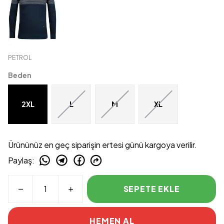
PETROL
Beden
2XL
L
M
XL
Ürününüz en geç siparişin ertesi günü kargoya verilir.
Paylaş
:
SEPETE EKLE
HEMEN AL