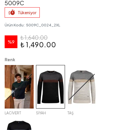
5009C
Tükeniyor
Ürün Kodu
:
5009C_0024_2XL
₺ 1,640.00
%
9
₺ 1,490.00
Renk
LACİVERT
SİYAH
TAŞ