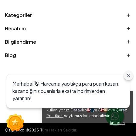
Kategoriler
Hesabım
Bilgilendirme
Blog
Merhaba! 👋 Harcama yaptıkça para puan kazan,
kazandığınız puanlarla ekstra indirimlerden
yararlan!
Alışveriş deneyiminizi iyileştirmek için yasal
düzenlemelere uygun çerezler (cookies)
kullanıyoruz. Detaylı bilgiye
Gizlilik ve Çerez
Politikası
sayfamızdan erişebilirsiniz.
Anladım
Çizgi Triko ©2025 Tüm Hakları Saklıdır.