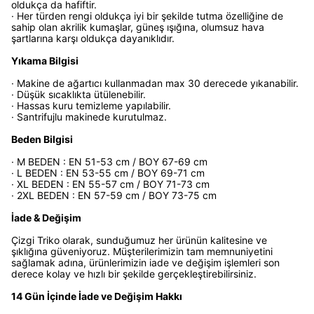
oldukça da hafiftir.
· Her türden rengi oldukça iyi bir şekilde tutma özelliğine de
sahip olan akrilik kumaşlar, güneş ışığına, olumsuz hava
şartlarına karşı oldukça dayanıklıdır.
Yıkama Bilgisi
· Makine de ağartıcı kullanmadan max 30 derecede yıkanabilir.
· Düşük sıcaklıkta ütülenebilir.
· Hassas kuru temizleme yapılabilir.
· Santrifujlu makinede kurutulmaz.
Beden Bilgisi
· M BEDEN : EN 51-53 cm / BOY 67-69 cm
· L BEDEN : EN 53-55 cm / BOY 69-71 cm
· XL BEDEN : EN 55-57 cm / BOY 71-73 cm
· 2XL BEDEN : EN 57-59 cm / BOY 73-75 cm
İade & Değişim
Çizgi Triko olarak, sunduğumuz her ürünün kalitesine ve
şıklığına güveniyoruz. Müşterilerimizin tam memnuniyetini
sağlamak adına, ürünlerimizin iade ve değişim işlemleri son
derece kolay ve hızlı bir şekilde gerçekleştirebilirsiniz.
14 Gün İçinde İade ve Değişim Hakkı