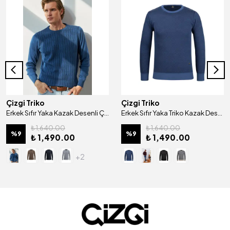
Çizgi Triko
Çizgi Triko
Erkek Sıfır Yaka Kazak Desenli Çelik Örgü Klasik Kalıp - 5202C
Erkek Sıfır Yaka Triko Kazak Desenli Kol ve Bel Lastikli Çelik Örgü Regular Kalıp - 5013C
₺ 1,640.00
₺ 1,640.00
%
9
%
9
₺ 1,490.00
₺ 1,490.00
+2