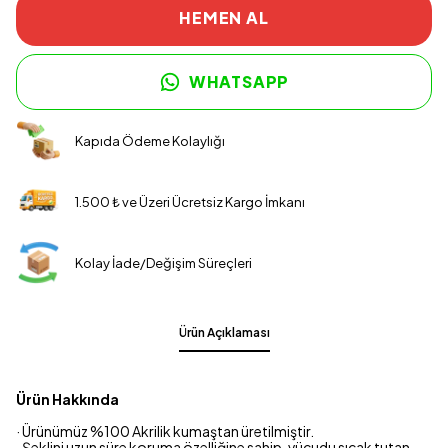
HEMEN AL
WHATSAPP
Kapıda Ödeme Kolaylığı
1.500 ₺ ve Üzeri Ücretsiz Kargo İmkanı
Kolay İade/Değişim Süreçleri
Ürün Açıklaması
Ürün Hakkında
· Ürünümüz %100 Akrilik kumaştan üretilmiştir.
· Şeklini uzun süre koruma özelliğine sahip, vücudu sıcak tutan