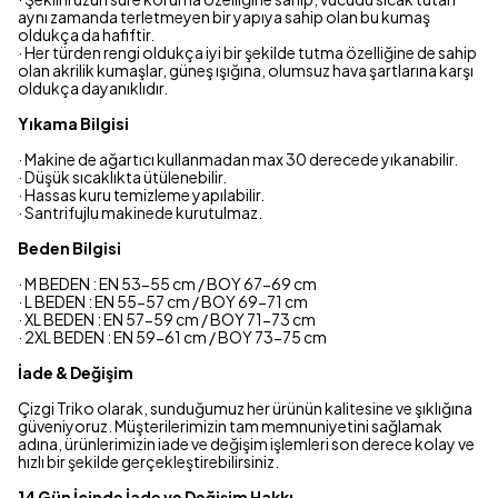
aynı zamanda terletmeyen bir yapıya sahip olan bu kumaş
oldukça da hafiftir.
· Her türden rengi oldukça iyi bir şekilde tutma özelliğine de sahip
olan akrilik kumaşlar, güneş ışığına, olumsuz hava şartlarına karşı
oldukça dayanıklıdır.
Yıkama Bilgisi
· Makine de ağartıcı kullanmadan max 30 derecede yıkanabilir.
· Düşük sıcaklıkta ütülenebilir.
· Hassas kuru temizleme yapılabilir.
· Santrifujlu makinede kurutulmaz.
Beden Bilgisi
· M BEDEN : EN 53-55 cm / BOY 67-69 cm
· L BEDEN : EN 55-57 cm / BOY 69-71 cm
· XL BEDEN : EN 57-59 cm / BOY 71-73 cm
· 2XL BEDEN : EN 59-61 cm / BOY 73-75 cm
İade & Değişim
Çizgi Triko olarak, sunduğumuz her ürünün kalitesine ve şıklığına
güveniyoruz. Müşterilerimizin tam memnuniyetini sağlamak
adına, ürünlerimizin iade ve değişim işlemleri son derece kolay ve
hızlı bir şekilde gerçekleştirebilirsiniz.
14 Gün İçinde İade ve Değişim Hakkı