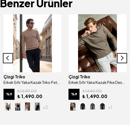
Benzer Ürünler
Çizgi Triko
Çizgi Triko
Erkek Sıfır Yaka Kazak Triko Petek Örgü Düz Renk Klasik Kalıp - 5243C
Erkek Sıfır Yaka Kazak Pike Desen Çelik Örgü Klasik Kalıp - 5214C
₺ 1,640.00
₺ 1,640.00
%
9
%
9
₺ 1,490.00
₺ 1,490.00
+2
+1