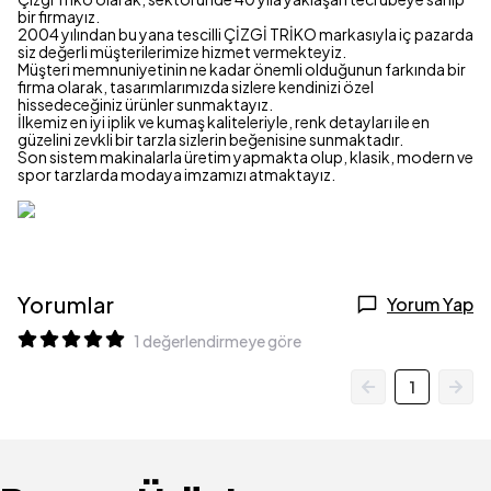
bir firmayız.
2004 yılından bu yana tescilli ÇİZGİ TRİKO markasıyla iç pazarda
siz değerli müşterilerimize hizmet vermekteyiz.
Müşteri memnuniyetinin ne kadar önemli olduğunun farkında bir
firma olarak, tasarımlarımızda sizlere kendinizi özel
hissedeceğiniz ürünler sunmaktayız.
İlkemiz en iyi iplik ve kumaş kaliteleriyle, renk detayları ile en
güzelini zevkli bir tarzla sizlerin beğenisine sunmaktadır.
Son sistem makinalarla üretim yapmakta olup, klasik, modern ve
spor tarzlarda modaya imzamızı atmaktayız.
Yorumlar
Yorum Yap
1 değerlendirmeye göre
1