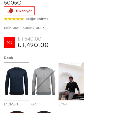
5005C
Tükeniyor
1 değerlendirme
Ürün Kodu
:
5005C_0006_L
₺ 1,640.00
%
9
₺ 1,490.00
Renk
LACİVERT
GRİ
SİYAH