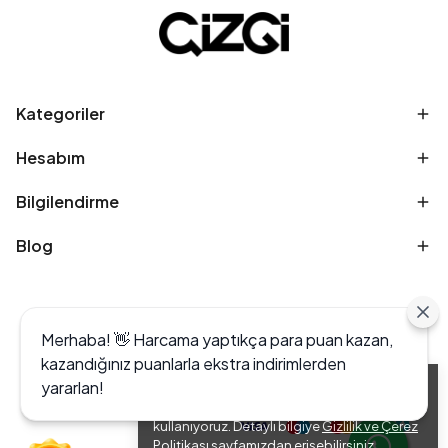
Kategoriler
Hesabım
Bilgilendirme
Blog
Merhaba! 👋 Harcama yaptıkça para puan kazan,
kazandığınız puanlarla ekstra indirimlerden
yararlan!
Alışveriş deneyiminizi iyileştirmek için yasal
düzenlemelere uygun çerezler (cookies)
kullanıyoruz. Detaylı bilgiye
Gizlilik ve Çerez
Politikası
sayfamızdan erişebilirsiniz.