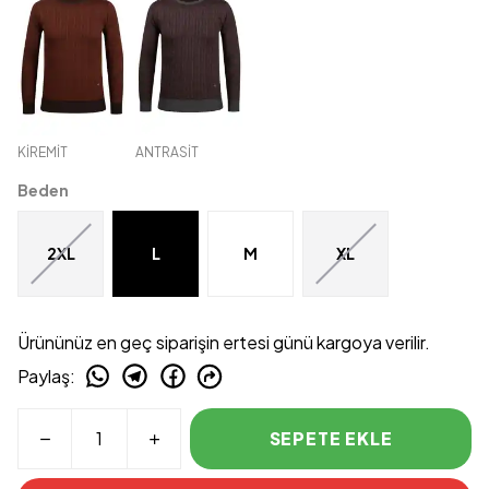
KİREMİT
ANTRASİT
Beden
2XL
L
M
XL
Ürününüz en geç siparişin ertesi günü kargoya verilir.
Paylaş
:
SEPETE EKLE