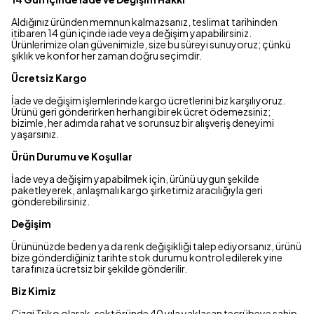
Aldığınız üründen memnun kalmazsanız, teslimat tarihinden
itibaren 14 gün içinde iade veya değişim yapabilirsiniz.
Ürünlerimize olan güvenimizle, size bu süreyi sunuyoruz; çünkü
şıklık ve konfor her zaman doğru seçimdir.
Ücretsiz Kargo
İade ve değişim işlemlerinde kargo ücretlerini biz karşılıyoruz.
Ürünü geri gönderirken herhangi bir ek ücret ödemezsiniz;
bizimle, her adımda rahat ve sorunsuz bir alışveriş deneyimi
yaşarsınız.
Ürün Durumu ve Koşullar
İade veya değişim yapabilmek için, ürünü uygun şekilde
paketleyerek, anlaşmalı kargo şirketimiz aracılığıyla geri
gönderebilirsiniz.
Değişim
Ürününüzde beden ya da renk değişikliği talep ediyorsanız, ürünü
bize gönderdiğiniz tarihte stok durumu kontrol edilerek yine
tarafınıza ücretsiz bir şekilde gönderilir.
Biz Kimiz
Çizgi Triko olarak, sektöründe 40 yıla yaklaşan tecrübeye sahip