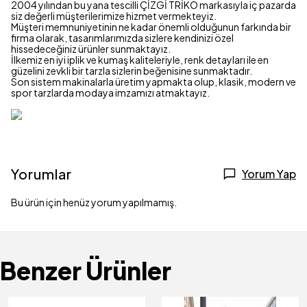
2004 yılından bu yana tescilli ÇİZGİ TRİKO markasıyla iç pazarda
siz değerli müşterilerimize hizmet vermekteyiz.
Müşteri memnuniyetinin ne kadar önemli olduğunun farkında bir
firma olarak, tasarımlarımızda sizlere kendinizi özel
hissedeceğiniz ürünler sunmaktayız.
İlkemiz en iyi iplik ve kumaş kaliteleriyle, renk detayları ile en
güzelini zevkli bir tarzla sizlerin beğenisine sunmaktadır.
Son sistem makinalarla üretim yapmakta olup, klasik, modern ve
spor tarzlarda modaya imzamızı atmaktayız.
Yorumlar
Yorum Yap
Bu ürün için henüz yorum yapılmamış.
Benzer Ürünler