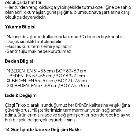
oldukça da hafiftir.
· Her türden rengi oldukça iyi bir şekilde tutma özelliğine de sahip
olan akrilik kumaşlar, güneş ışığına, olumsuz hava şartlarına karşı
oldukça dayanıklıdır.
Yıkama Bilgisi
· Makine de ağartıcı kullanmadan max 30 derecede yıkanabilir.
· Düşük sıcaklıkta ütülenebilir.
· Hassas kuru temizleme yapılabilir.
· Santrifujlu makinede kurutulmaz.
Beden Bilgisi
· M BEDEN : EN 51-53 cm / BOY 67-69 cm
· L BEDEN : EN 53-55 cm / BOY 69-71 cm
· XL BEDEN : EN 55-57 cm / BOY 71-73 cm
· 2XL BEDEN : EN 57-59 cm / BOY 73-75 cm
İade & Değişim
Çizgi Triko olarak, sunduğumuz her ürünün kalitesine ve şıklığına
güveniyoruz. Müşterilerimizin tam memnuniyetini sağlamak
adına, ürünlerimizin iade ve değişim işlemleri son derece kolay ve
hızlı bir şekilde gerçekleştirebilirsiniz.
14 Gün İçinde İade ve Değişim Hakkı