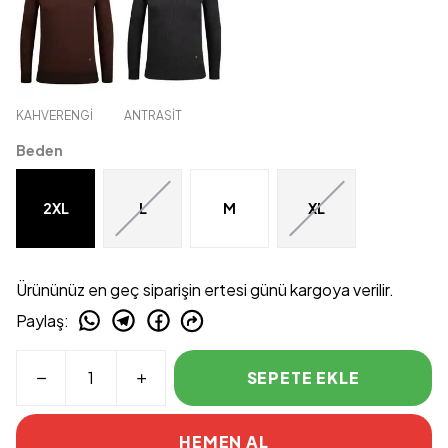
KAHVERENGİ
ANTRASİT
Beden
2XL
L
M
XL
Ürününüz en geç siparişin ertesi günü kargoya verilir.
Paylaş
:
SEPETE EKLE
HEMEN AL