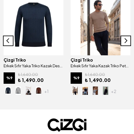
Çizgi Triko
Çizgi Triko
Erkek Sıfır Yaka Triko Kazak Desenli Kol ve Bel Lastikli Çelik Örgü Klasik Kalıp - 5005C
Erkek Sıfır Yaka Kazak Triko Petek Örgü Düz Renk Klasik Kalıp - 5243C
₺ 1,640.00
₺ 1,640.00
%
9
%
9
₺ 1,490.00
₺ 1,490.00
+1
+2