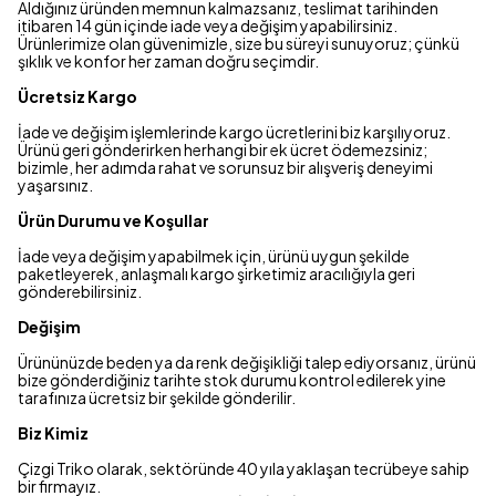
Aldığınız üründen memnun kalmazsanız, teslimat tarihinden
itibaren 14 gün içinde iade veya değişim yapabilirsiniz.
Ürünlerimize olan güvenimizle, size bu süreyi sunuyoruz; çünkü
şıklık ve konfor her zaman doğru seçimdir.
Ücretsiz Kargo
İade ve değişim işlemlerinde kargo ücretlerini biz karşılıyoruz.
Ürünü geri gönderirken herhangi bir ek ücret ödemezsiniz;
bizimle, her adımda rahat ve sorunsuz bir alışveriş deneyimi
yaşarsınız.
Ürün Durumu ve Koşullar
İade veya değişim yapabilmek için, ürünü uygun şekilde
paketleyerek, anlaşmalı kargo şirketimiz aracılığıyla geri
gönderebilirsiniz.
Değişim
Ürününüzde beden ya da renk değişikliği talep ediyorsanız, ürünü
bize gönderdiğiniz tarihte stok durumu kontrol edilerek yine
tarafınıza ücretsiz bir şekilde gönderilir.
Biz Kimiz
Çizgi Triko olarak, sektöründe 40 yıla yaklaşan tecrübeye sahip
bir firmayız.