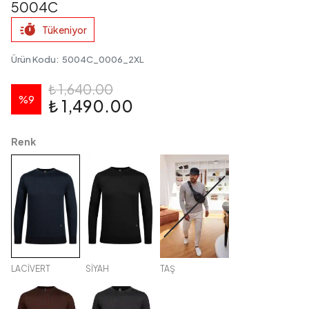
5004C
Tükeniyor
Ürün Kodu
:
5004C_0006_2XL
₺ 1,640.00
%
9
₺ 1,490.00
Renk
LACİVERT
SİYAH
TAŞ