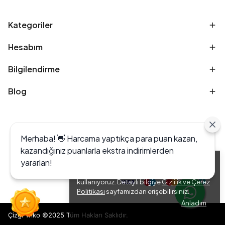
Kategoriler
Hesabım
Bilgilendirme
Blog
Merhaba! 👋 Harcama yaptıkça para puan kazan,
kazandığınız puanlarla ekstra indirimlerden
yararlan!
Alışveriş deneyiminizi iyileştirmek için yasal
düzenlemelere uygun çerezler (cookies)
kullanıyoruz. Detaylı bilgiye
Gizlilik ve Çerez
Politikası
sayfamızdan erişebilirsiniz.
Anladım
Çizgi Triko ©2025 Tüm Hakları Saklıdır.