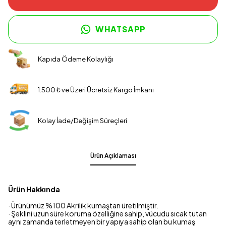
WHATSAPP
Kapıda Ödeme Kolaylığı
1.500 ₺ ve Üzeri Ücretsiz Kargo İmkanı
Kolay İade/Değişim Süreçleri
Ürün Açıklaması
Ürün Hakkında
· Ürünümüz %100 Akrilik kumaştan üretilmiştir.
· Şeklini uzun süre koruma özelliğine sahip, vücudu sıcak tutan
aynı zamanda terletmeyen bir yapıya sahip olan bu kumaş