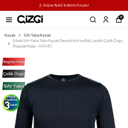
2. Ürüne %40 İndirim Fırsatı!
0
Kazak
Sıfır Yaka Kazak
Erkek Sıfır Yaka Triko Kazak Desenli Kol ve Bel Lastikli Çelik Örgü
Regular Kalıp - 5004C