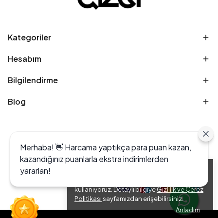
Kategoriler
Hesabım
Bilgilendirme
Blog
Merhaba! 👋 Harcama yaptıkça para puan kazan,
kazandığınız puanlarla ekstra indirimlerden
yararlan!
Alışveriş deneyiminizi iyileştirmek için yasal
düzenlemelere uygun çerezler (cookies)
kullanıyoruz. Detaylı bilgiye
Gizlilik ve Çerez
Politikası
sayfamızdan erişebilirsiniz.
Anladım