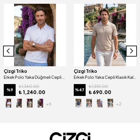
Çizgi Triko
Çizgi Triko
Erkek Polo Yaka Düğmeli Cepli Kısa Kollu Tişört Klasik Kalıp- 5305
Erkek Polo Yaka Cepli Klasik Kalıp Tişört - 5114
₺ 1,360.00
₺ 1,310.00
%
9
%
47
₺ 1,240.00
₺ 690.00
+6
+2