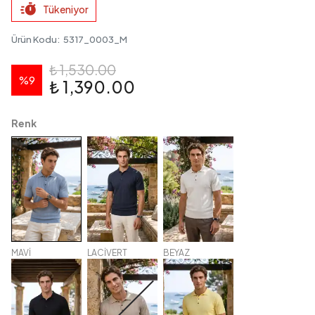
Tükeniyor
Ürün Kodu
:
5317_0003_M
₺ 1,530.00
%
9
₺ 1,390.00
Renk
MAVİ
LACİVERT
BEYAZ