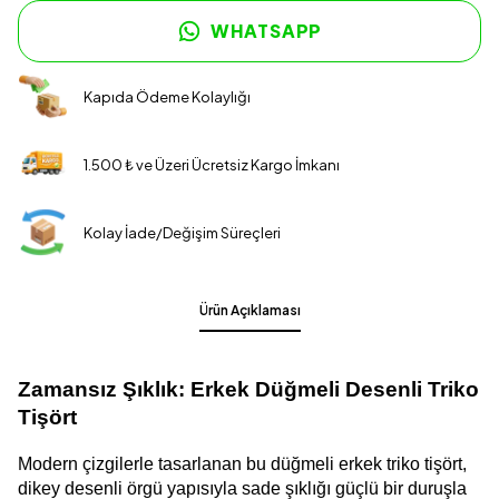
WHATSAPP
Kapıda Ödeme Kolaylığı
1.500 ₺ ve Üzeri Ücretsiz Kargo İmkanı
Kolay İade/Değişim Süreçleri
Ürün Açıklaması
Zamansız Şıklık: Erkek Düğmeli Desenli Triko 
Tişört
Modern çizgilerle tasarlanan bu düğmeli erkek triko tişört, 
dikey desenli örgü yapısıyla sade şıklığı güçlü bir duruşla 