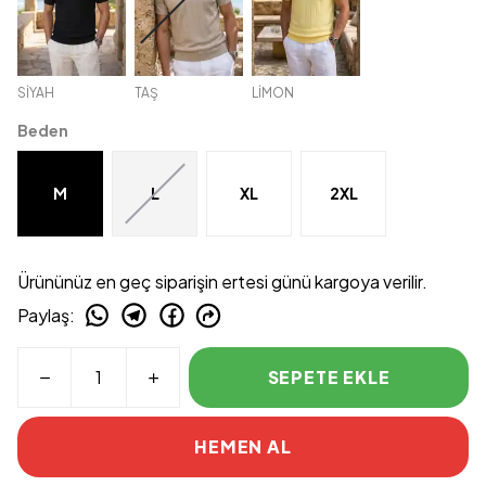
SİYAH
TAŞ
LİMON
Beden
M
L
XL
2XL
Ürününüz en geç siparişin ertesi günü kargoya verilir.
Paylaş
:
SEPETE EKLE
HEMEN AL