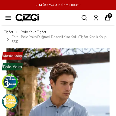
2. Ürüne %40 İndirim Fırsatı!
0
Tişört
Polo Yaka Tişört
Erkek Polo Yaka Düğmeli Desenli Kısa Kollu Tişört Klasik Kalıp -
5317