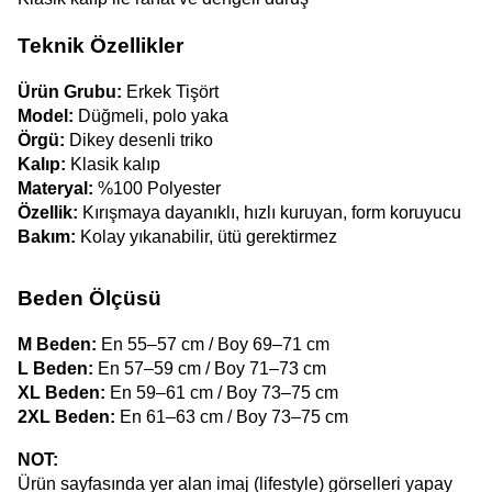
Teknik Özellikler
Ürün Grubu:
 Erkek Tişört
Model: 
Düğmeli, polo yaka
Örgü: 
Dikey desenli triko
Kalıp:
 Klasik kalıp
Materyal:
 %100 Polyester
Özellik: 
Kırışmaya dayanıklı, hızlı kuruyan, form koruyucu
Bakım:
 Kolay yıkanabilir, ütü gerektirmez
Beden Ölçüsü
M Beden:
 En 55–57 cm / Boy 69–71 cm
L Beden:
 En 57–59 cm / Boy 71–73 cm
XL Beden:
 En 59–61 cm / Boy 73–75 cm
2XL Beden:
 En 61–63 cm / Boy 73–75 cm
NOT:
Ürün sayfasında yer alan imaj (lifestyle) görselleri yapay 