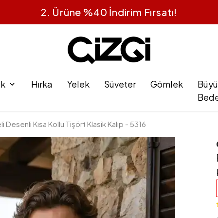
1 Alana 1 Bedava
ak
Hırka
Yelek
Süveter
Gömlek
Büyü
Bed
Desenli Kısa Kollu Tişört Klasik Kalıp - 5316