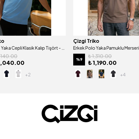
ko
Çizgi Triko
Erkek Polo Yaka Cepli Klasik Kalıp Tişört - 5107
1,140.00
₺ 1,310.00
%
9
1,040.00
₺ 1,190.00
+2
+4