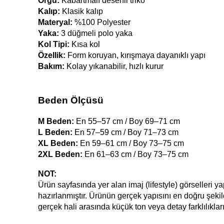
Örgü:
 Kabartmalı desenli triko
Kalıp:
 Klasik kalıp
Materyal:
 %100 Polyester
Yaka: 
3 düğmeli polo yaka
Kol Tipi:
 Kısa kol
Özellik:
 Form koruyan, kırışmaya dayanıklı yapı
Bakım:
 Kolay yıkanabilir, hızlı kurur
Beden Ölçüsü
M Beden:
 En 55–57 cm / Boy 69–71 cm
L Beden:
 En 57–59 cm / Boy 71–73 cm
XL Beden:
 En 59–61 cm / Boy 73–75 cm
2XL Beden:
 En 61–63 cm / Boy 73–75 cm
NOT:
Ürün sayfasında yer alan imaj (lifestyle) görselleri y
hazırlanmıştır. Ürünün gerçek yapısını en doğru şekild
gerçek hali arasında küçük ton veya detay farklılıklar