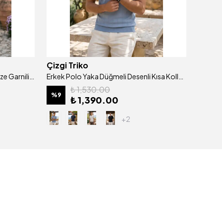
Çizgi Triko
Çizgi 
Erkek Polo Yaka Pamuklu Merserize Garnili Cepli Klasik Kalıp Tişört - 5115
Erkek Polo Yaka Düğmeli Desenli Kısa Kollu Tişört Klasik Kalıp - 5317
₺ 1,530.00
%
9
%
9
₺ 1,390.00
+2