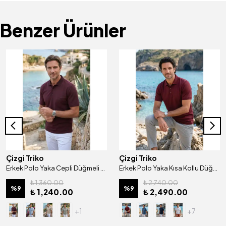
Benzer Ürünler
Çizgi Triko
Çizgi Triko
Erkek Polo Yaka Cepli Düğmeli Kısa Kol Pamuklu Tişört Klasik Kalıp - 5307
Erkek Polo Yaka Kısa Kollu Düğmeli Kabartma Detaylı Mısır Pamuğu Merserize Kagi Tişört Klasik Kalıp - 5311
₺ 1,360.00
₺ 2,740.00
%
9
%
9
₺ 1,240.00
₺ 2,490.00
+1
+7