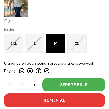
YEŞİL
Beden
2XL
L
M
XL
Ürününüz en geç siparişin ertesi günü kargoya verilir.
Paylaş
:
SEPETE EKLE
HEMEN AL