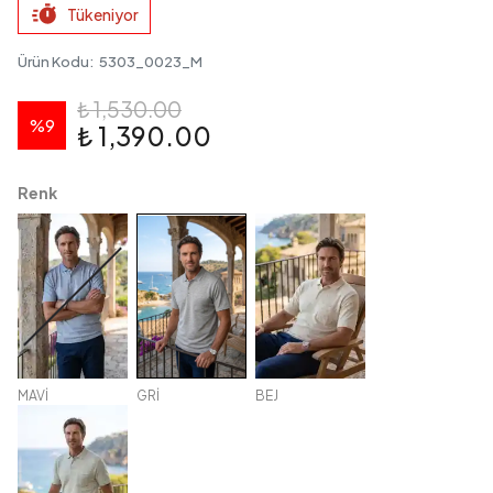
Tükeniyor
Ürün Kodu
:
5303_0023_M
₺ 1,530.00
%
9
₺ 1,390.00
Renk
MAVİ
GRİ
BEJ