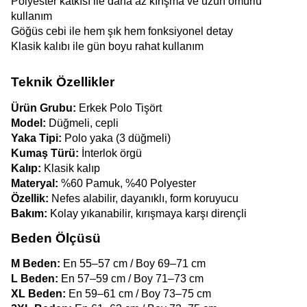
Polyester katkısı ile daha az kırışma ve uzun ömürlü 
kullanım
Göğüs cebi ile hem şık hem fonksiyonel detay
Klasik kalıbı ile gün boyu rahat kullanım
Teknik Özellikler
Ürün Grubu:
 Erkek Polo Tişört
Model:
 Düğmeli, cepli
Yaka Tipi:
 Polo yaka (3 düğmeli)
Kumaş Türü:
 İnterlok örgü
Kalıp:
 Klasik kalıp
Materyal:
 %60 Pamuk, %40 Polyester
Özellik:
 Nefes alabilir, dayanıklı, form koruyucu
Bakım:
 Kolay yıkanabilir, kırışmaya karşı dirençli
Beden Ölçüsü
M Beden:
 En 55–57 cm / Boy 69–71 cm
L Beden:
 En 57–59 cm / Boy 71–73 cm
XL Beden:
 En 59–61 cm / Boy 73–75 cm