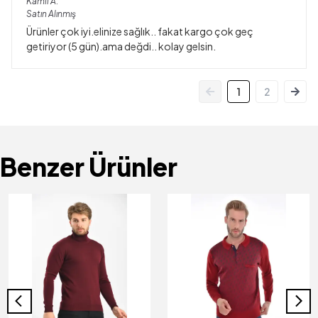
Kamil
A.
Satın Alınmış
Ürünler çok iyi.elinize sağlık.. fakat kargo çok geç
getiriyor (5 gün).ama değdi.. kolay gelsin.
1
2
Benzer Ürünler