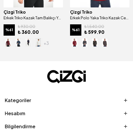
Çizgi Triko
Çizgi Triko
Erkek Triko Kazak Tam Balıkçı Yaka Kol Ve Bel Lastikli Regular Kalıp Kışlık - 4260E
Erkek Polo Yaka Triko Kazak Cep Detaylı Desenli Kol Ve Bel Lastikli Çelik Örgü - 4414F
₺ 930.00
₺ 1,540.00
%
61
%
61
₺ 360.00
₺ 599.90
+3
Kategoriler
Hesabım
Bilgilendirme