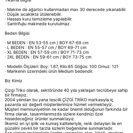
· Makine de ağartıcı kullanmadan max 30 derecede yıkanabilir.
· Düşük sıcaklıkta ütülenebilir.
· Hassas kuru temizleme yapılabilir.
· Santrifujlu makinede kurutulmaz.
Beden Bilgisi
· M BEDEN : EN 53-55 cm / BOY 67-69 cm
· L BEDEN : EN 55-57 cm / BOY 69-71 cm
· XL BEDEN : EN 57-59 cm / BOY 71-73 cm
· 2XL BEDEN : EN 59-61 cm / BOY 73-75 cm
· Modelin Ölçüleri: Boy: 1.87, Kilo:85 Göğüs: 100 Omuz: 121
· Mankenin üzerindeki ürün Medium bedendir.
Biz Kimiz
Çizgi Triko olarak, sektöründe 40 yıla yaklaşan tecrübeye sahip
bir firmayız.
2004 yılından bu yana tescilli ÇİZGİ TRİKO markasıyla iç
pazarda siz değerli müşterilerimize hizmet vermekteyiz.
Müşteri memnuniyetinin ne kadar önemli olduğunun farkında bir
firma olarak, tasarımlarımızda sizlere kendinizi özel
hissedeceğiniz ürünler sunmaktayız.
İlkemiz en iyi iplik ve kumaş kaliteleriyle, renk detayları ile en
güzelini zevkli bir tarzla sizlerin beğenisine sunmaktadır.
Son sistem makinalarla üretim yapmakta olup, klasik, modern