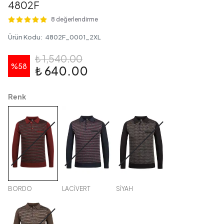
4802F
8 değerlendirme
Ürün Kodu
:
4802F_0001_2XL
₺ 1,540.00
%
58
₺ 640.00
Renk
BORDO
LACİVERT
SİYAH