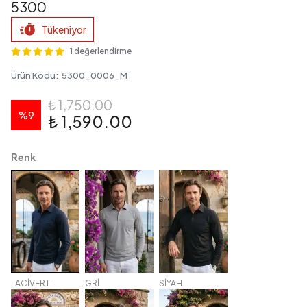
5300
Tükeniyor
1 değerlendirme
Ürün Kodu
:
5300_0006_M
₺ 1,750.00
%
9
₺ 1,590.00
Renk
LACİVERT
GRİ
SİYAH