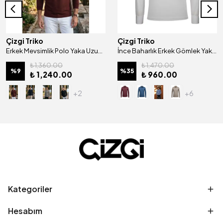
Çizgi Triko
Çizgi Triko
Erkek Mevsimlik Polo Yaka Uzun Kollu Cepli Pamuklu Penye Sweat Klasik Kalıp - 5306
İnce Baharlık Erkek Gömlek Yaka Kol Manşetli Cepli Sweat - 4825
₺ 1,360.00
₺ 1,470.00
%
9
%
35
₺ 1,240.00
₺ 960.00
+2
+6
Kategoriler
Hesabım