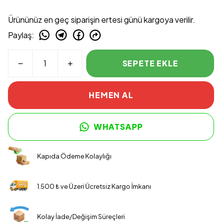
Ürününüz en geç siparişin ertesi günü kargoya verilir.
Paylaş
:
SEPETE EKLE
HEMEN AL
WHATSAPP
Kapıda Ödeme Kolaylığı
1.500 ₺ ve Üzeri Ücretsiz Kargo İmkanı
Kolay İade/Değişim Süreçleri