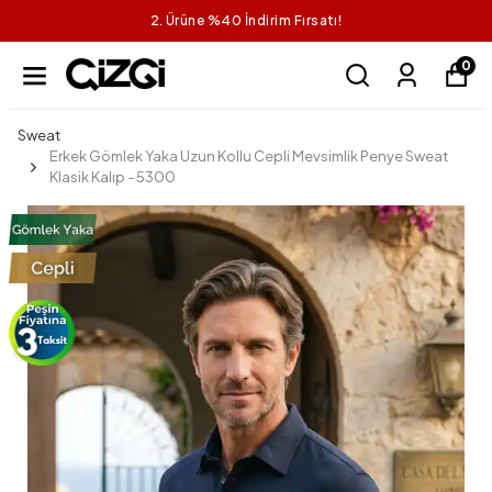
2. Ürüne %40 İndirim Fırsatı!
0
Sweat
Erkek Gömlek Yaka Uzun Kollu Cepli Mevsimlik Penye Sweat
Klasik Kalıp - 5300