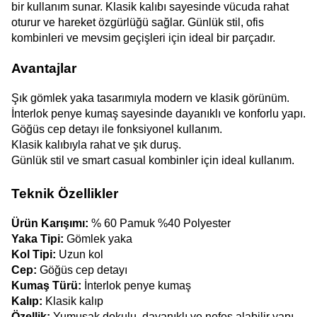
bir kullanım sunar. Klasik kalıbı sayesinde vücuda rahat 
oturur ve hareket özgürlüğü sağlar. Günlük stil, ofis 
kombinleri ve mevsim geçişleri için ideal bir parçadır.
Avantajlar
Şık gömlek yaka tasarımıyla modern ve klasik görünüm.
İnterlok penye kumaş sayesinde dayanıklı ve konforlu yapı.
Göğüs cep detayı ile fonksiyonel kullanım.
Klasik kalıbıyla rahat ve şık duruş.
Günlük stil ve smart casual kombinler için ideal kullanım.
Teknik Özellikler
Ürün Karışımı:
 % 60 Pamuk %40 Polyester
Yaka Tipi:
 Gömlek yaka
Kol Tipi:
 Uzun kol
Cep:
 Göğüs cep detayı
Kumaş Türü:
 İnterlok penye kumaş
Kalıp:
 Klasik kalıp
Özellik:
 Yumuşak dokulu, dayanıklı ve nefes alabilir yapı