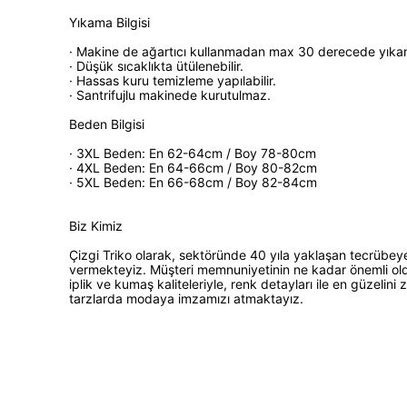
Yıkama Bilgisi
· Makine de ağartıcı kullanmadan max 30 derecede yıkana
· Düşük sıcaklıkta ütülenebilir.
· Hassas kuru temizleme yapılabilir.
· Santrifujlu makinede kurutulmaz.
Beden Bilgisi
· 3XL Beden: En 62-64cm / Boy 78-80cm
· 4XL Beden: En 64-66cm / Boy 80-82cm
· 5XL Beden: En 66-68cm / Boy 82-84cm
Biz Kimiz
Çizgi Triko olarak, sektöründe 40 yıla yaklaşan tecrübeye
vermekteyiz. Müşteri memnuniyetinin ne kadar önemli olduğ
iplik ve kumaş kaliteleriyle, renk detayları ile en güzeli
tarzlarda modaya imzamızı atmaktayız.