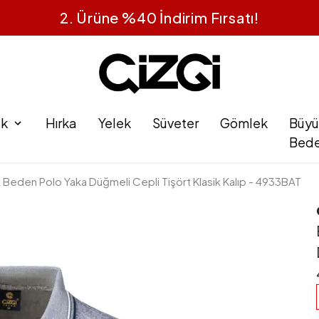
1 Alana 1 Bedava
ak
Hırka
Yelek
Süveter
Gömlek
Büyü
Bed
 Beden Polo Yaka Düğmeli Cepli Tişört Klasik Kalıp - 4933BAT