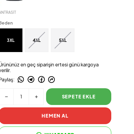
ANTRASİT
Beden
3XL
4XL
5XL
Ürününüz en geç siparişin ertesi günü kargoya
verilir.
Paylaş
:
SEPETE EKLE
HEMEN AL