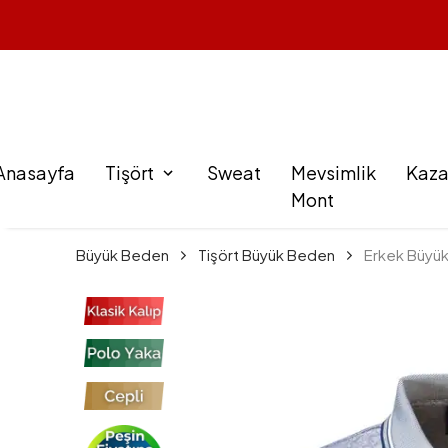
Anasayfa
Tişört
Sweat
Mevsimlik
Kaz
Mont
Büyük Beden
Tişört Büyük Beden
Erkek Büyük