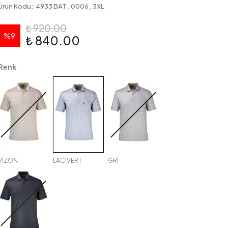
Ürün Kodu
:
4933 BAT_0006_3XL
₺ 920.00
%
9
₺ 840.00
Renk
VİZON
LACİVERT
GRİ