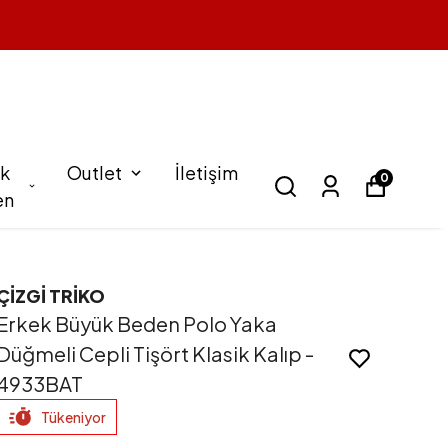
k
Outlet
İletişim
0
en
ÇİZGİ TRİKO
Erkek Büyük Beden Polo Yaka
Düğmeli Cepli Tişört Klasik Kalıp -
4933BAT
Tükeniyor