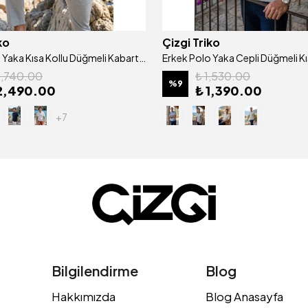
ko
Çizgi Triko
Erkek Polo Yaka Kısa Kollu Düğmeli Kabartma Detaylı Mısır Pamuğu Merserize Kagi Tişört Klasik Kalıp - 5311
2,740.00
₺ 1,530.00
%
9
2,490.00
₺ 1,390.00
+7
Bilgilendirme
Blog
Hakkımızda
Blog Anasayfa