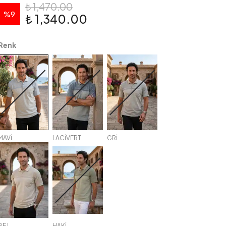
₺ 1,470.00
%
9
₺ 1,340.00
Renk
MAVİ
LACİVERT
GRİ
BEJ
HAKİ