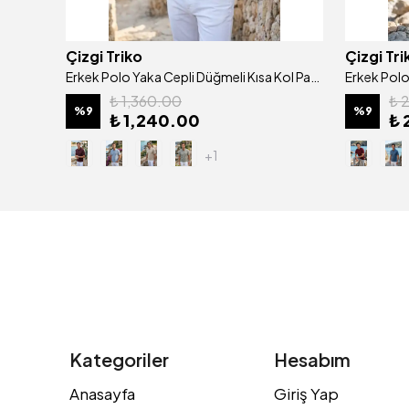
Çizgi Triko
Çizgi Tri
Erkek Polo Yaka Cepli Klasik Kalıp Tişört - 5114
Erkek Polo Yaka Cepli Düğmeli Kısa Kol Pamuklu Tişört Klasik Kalıp - 5307
₺ 1,360.00
₺ 
%
9
%
9
₺ 1,240.00
₺ 
+1
Kategoriler
Hesabım
Anasayfa
Giriş Yap