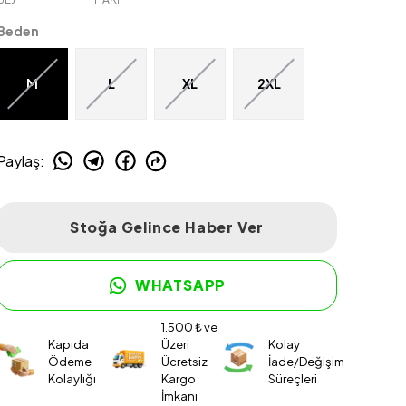
Beden
M
L
XL
2XL
Paylaş
:
Stoğa Gelince Haber Ver
WHATSAPP
1.500 ₺ ve
Kapıda
Üzeri
Kolay
Ödeme
Ücretsiz
İade/Değişim
Kolaylığı
Kargo
Süreçleri
İmkanı