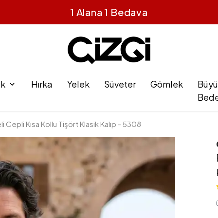
1 Alana 1 Bedava
ak
Hırka
Yelek
Süveter
Gömlek
Büyü
Bed
Cepli Kısa Kollu Tişört Klasik Kalıp - 5308