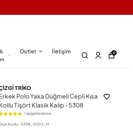
k
Outlet
İletişim
0
en
ÇİZGİ TRİKO
Erkek Polo Yaka Düğmeli Cepli Kısa
Kollu Tişört Klasik Kalıp - 5308
1 değerlendirme
Ürün Kodu
:
5308_0003_M