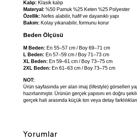
Kalıp:
 Klasik kalıp
Materyal: 
%50 Pamuk %25 Keten %25 Polyester
Özellik:
 Nefes alabilir, hafif ve dayanıklı yapı
Bakım:
 Kolay yıkanabilir, formunu korur
Beden Ölçüsü
M Beden:
 En 55–57 cm / Boy 69–71 cm
L Beden:
 En 57–59 cm / Boy 71–73 cm
XL Beden:
 En 59–61 cm / Boy 73–75 cm
2XL Beden:
 En 61–63 cm / Boy 73–75 cm
NOT:
Ürün sayfasında yer alan imaj (lifestyle) görselleri y
hazırlanmıştır. Ürünün gerçek yapısını en doğru şekild
gerçek hali arasında küçük ton veya detay farklılıklar
Yorumlar